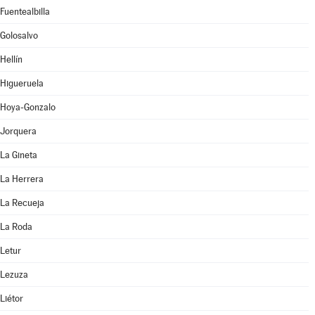
Fuentealbilla
Golosalvo
Hellín
Higueruela
Hoya-Gonzalo
Jorquera
La Gineta
La Herrera
La Recueja
La Roda
Letur
Lezuza
Liétor