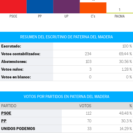
1
PSOE
PP
UP
C's
PACMA
RESUMEN DEL ESCRUTINIO DE PATERNA DEL MADERA
Escrutado:
100 %
Votos contabilizados:
234
69,44 %
Abstenciones:
103
30,56 %
Votos nulos:
3
1,28 %
Votos en blanco:
0
0 %
VOTOS POR PARTIDOS EN PATERNA DEL MADERA
PARTIDO
VOTOS
%
PSOE
112
48,48 %
PP
70
30,3 %
UNIDOS PODEMOS
33
14,29 %