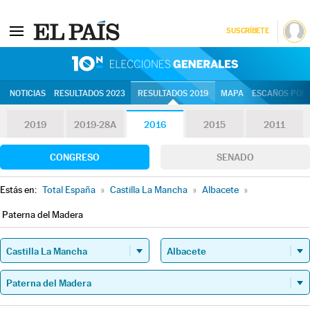
SUSCRÍBETE
10N | Eleccion
NOTICIAS
RESULTADOS 2023
RESULTADOS 2019
MAPA
ESCAÑOS POR 
2019
2019-28A
2016
2015
2011
CONGRESO
SENADO
Estás en:
Total España
»
Castilla La Mancha
»
Albacete
»
Paterna del Madera