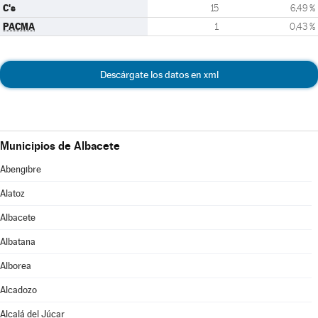
C's
15
6,49 %
PACMA
1
0,43 %
Descárgate los datos en xml
Municipios de Albacete
Abengibre
Alatoz
Albacete
Albatana
Alborea
Alcadozo
Alcalá del Júcar