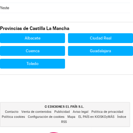
Yeste
Provincias de Castilla La Mancha
Albacete
Ciudad Real
Cuenca
Guadalajara
Toledo
EDICIONES EL PAÍS S.L.
©
Contacto
Venta de contenidos
Publicidad
Aviso legal
Política de privacidad
Política cookies
Configuración de cookies
Mapa
EL PAÍS en KIOSKOyMÁS
Índice
RSS