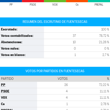
PP
PSOE
VOX
Cs
PREPAL
RESUMEN DEL ESCRUTINIO DE FUENTESECAS
Escrutado:
100 %
Votos contabilizados:
37
78,72 %
Abstenciones:
10
21,28 %
Votos nulos:
0
0 %
Votos en blanco:
1
2,7 %
VOTOS POR PARTIDOS EN FUENTESECAS
PARTIDO
VOTOS
%
PP
26
72,22 %
PSOE
4
11,11 %
VOX
4
11,11 %
Cs
1
2,78 %