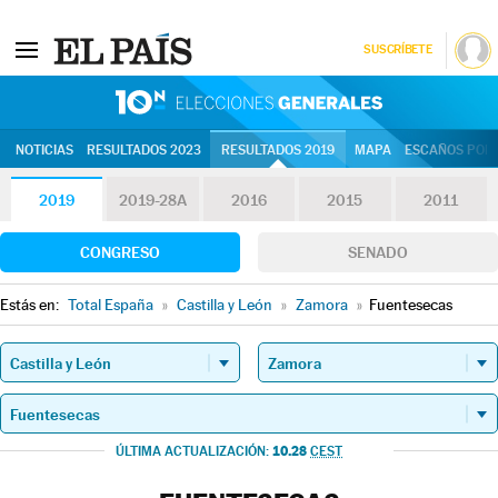
SUSCRÍBETE
10N | Eleccion
NOTICIAS
RESULTADOS 2023
RESULTADOS 2019
MAPA
ESCAÑOS POR 
2019
2019-28A
2016
2015
2011
CONGRESO
SENADO
Estás en:
Total España
»
Castilla y León
»
Zamora
»
Fuentesecas
10.28
ÚLTIMA ACTUALIZACIÓN:
CEST