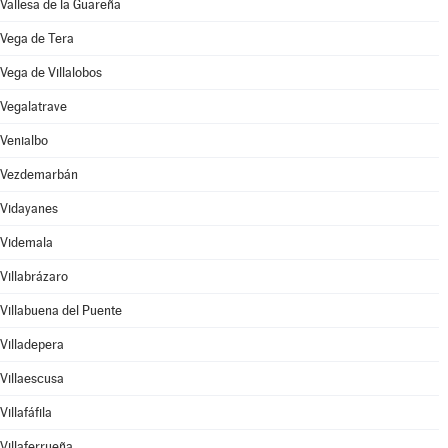
Vallesa de la Guareña
Vega de Tera
Vega de Villalobos
Vegalatrave
Venialbo
Vezdemarbán
Vidayanes
Videmala
Villabrázaro
Villabuena del Puente
Villadepera
Villaescusa
Villafáfila
Villaferrueña