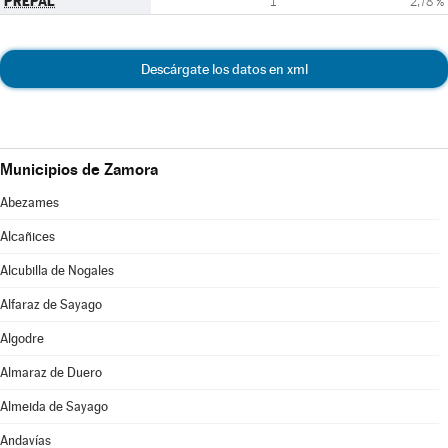
PREPAL
1
2,78 %
Descárgate los datos en xml
Municipios de Zamora
Abezames
Alcañices
Alcubilla de Nogales
Alfaraz de Sayago
Algodre
Almaraz de Duero
Almeida de Sayago
Andavías