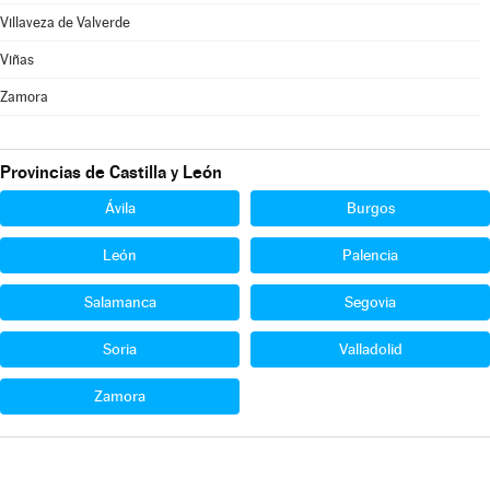
Villaveza de Valverde
Viñas
Zamora
Provincias de Castilla y León
Ávila
Burgos
León
Palencia
Salamanca
Segovia
Soria
Valladolid
Zamora