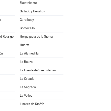
Fuenteliante
Galindo y Perahuy
n
Garcibuey
Gomecello
ad Rodrigo
Herguijuela de la Sierra
Huerta
ón
La Alamedilla
La Bouza
La Fuente de San Esteban
La Orbada
La Sagrada
La Vellés
Linares de Riofrío