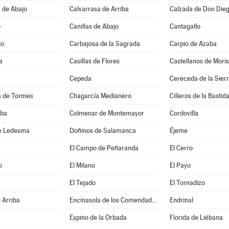
 de Abajo
Calvarrasa de Arriba
Calzada de Don Die
o
Canillas de Abajo
Cantagallo
lo
Carbajosa de la Sagrada
Carpio de Azaba
a
Casillas de Flores
Castellanos de Mori
Cepeda
Cereceda de la Sier
 de Tormes
Chagarcía Medianero
Cilleros de la Bastid
lba
Colmenar de Montemayor
Cordovilla
e Ledesma
Doñinos de Salamanca
Éjeme
El Campo de Peñaranda
El Cerro
o
El Milano
El Payo
El Tejado
El Tornadizo
 Arriba
Encinasola de los Comendadores
Endrinal
Espino de la Orbada
Florida de Liébana