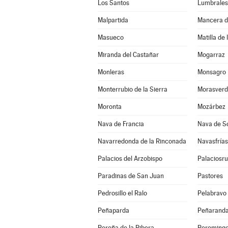
Los Santos
Lumbrales
Malpartida
Mancera d
Masueco
Matilla de 
Miranda del Castañar
Mogarraz
Monleras
Monsagro
Monterrubio de la Sierra
Morasverd
Moronta
Mozárbez
Nava de Francia
Nava de S
Navarredonda de la Rinconada
Navasfrías
Palacios del Arzobispo
Palaciosru
Paradinas de San Juan
Pastores
Pedrosillo el Ralo
Pelabravo
Peñaparda
Peñaranda
Pereña de la Ribera
Peroming