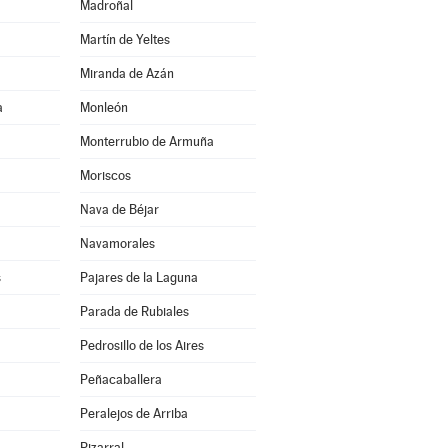
Madroñal
Martín de Yeltes
Miranda de Azán
a
Monleón
Monterrubio de Armuña
Moriscos
Nava de Béjar
Navamorales
s
Pajares de la Laguna
Parada de Rubiales
Pedrosillo de los Aires
Peñacaballera
Peralejos de Arriba
Pizarral