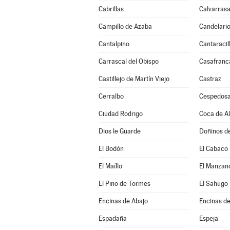
Cabrillas
Calvarrasa
Campillo de Azaba
Candelari
Cantalpino
Cantaracil
Carrascal del Obispo
Casafranc
Castillejo de Martín Viejo
Castraz
Cerralbo
Cespedosa
Ciudad Rodrigo
Coca de A
Dios le Guarde
Doñinos d
El Bodón
El Cabaco
El Maíllo
El Manzan
El Pino de Tormes
El Sahugo
Encinas de Abajo
Encinas de
Espadaña
Espeja