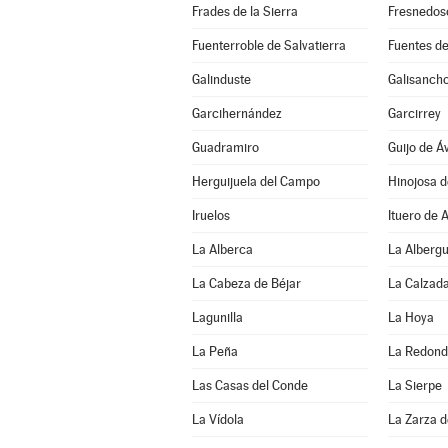
Frades de la Sierra
Fresnedos
Fuenterroble de Salvatierra
Fuentes de
Galinduste
Galisanch
Garcihernández
Garcirrey
Guadramiro
Guijo de Áv
Herguijuela del Campo
Hinojosa 
Iruelos
Ituero de 
La Alberca
La Alberg
La Cabeza de Béjar
La Calzada
Lagunilla
La Hoya
La Peña
La Redon
Las Casas del Conde
La Sierpe
La Vídola
La Zarza 