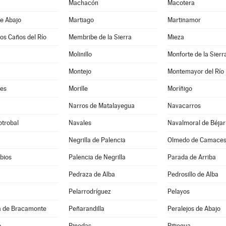
Machacón
Macotera
e Abajo
Martiago
Martinamor
los Caños del Río
Membribe de la Sierra
Mieza
Molinillo
Monforte de la Sierr
Montejo
Montemayor del Río
es
Morille
Moríñigo
Narros de Matalayegua
Navacarros
otrobal
Navales
Navalmoral de Béjar
Negrilla de Palencia
Olmedo de Camace
bios
Palencia de Negrilla
Parada de Arriba
Pedraza de Alba
Pedrosillo de Alba
Pelarrodríguez
Pelayos
 de Bracamonte
Peñarandilla
Peralejos de Abajo
o
Pinedas
Pitiegua