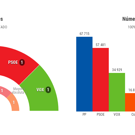
os
Núme
TADO
100
67.715
57.481
1
PSOE
34.929
Mayoría
1
VOX
16.8
1
absoluta
3
1
PP
PSOE
VOX
C