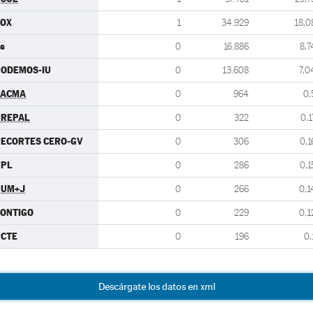
VOX
1
34.929
18,0
s
0
16.886
8,7
PODEMOS-IU
0
13.608
7,0
PACMA
0
964
0,
PREPAL
0
322
0,1
ECORTES CERO-GV
0
306
0,1
UPL
0
286
0,1
PUM+J
0
266
0,1
ONTIGO
0
229
0,1
PCTE
0
196
0,
Descárgate los datos en xml