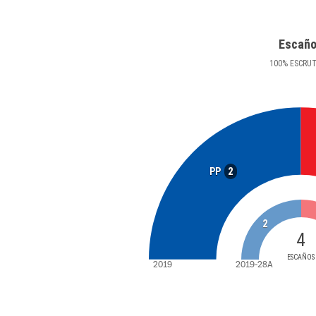
Escañ
100
%
ESCRU
2
PP
2
4
ESCAÑOS
2019
2019-28A