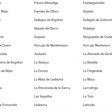
o
Fresno Alhándiga
Fuenteguinaldo
 Béjar
Fuentes de Oñoro
Gajates
o
Gallegos de Argañán
Gallegos de Solmiró
Gejuelo del Barro
Golpejas
ila
Guijuelo
Herguijuela de Ciud
de Duero
Horcajo de Montemayor
Horcajo Medianero
Azaba
Juzbado
La Alameda de Gard
uería de Argañán
La Atalaya
La Bastida
 de Béjar
La Encina
La Fregeneda
La Mata de Ledesma
La Maya
da
La Rinconada de la Sierra
Larrodrigo
Las Veguillas
La Tala
de Pumareda
Ledesma
Ledrada