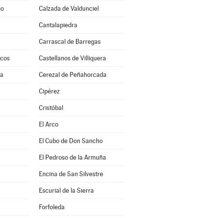
go
Calzada de Valdunciel
Cantalapiedra
Carrascal de Barregas
scos
Castellanos de Villiquera
ra
Cerezal de Peñahorcada
a
Cipérez
Cristóbal
El Arco
El Cubo de Don Sancho
El Pedroso de la Armuña
Encina de San Silvestre
Escurial de la Sierra
Forfoleda