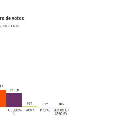
ro de votos
%
ESCRUTADO
86
13.608
964
322
306
s
PODEMOS-
PACMA
PREPAL
RECORTES
IU
CERO-GV