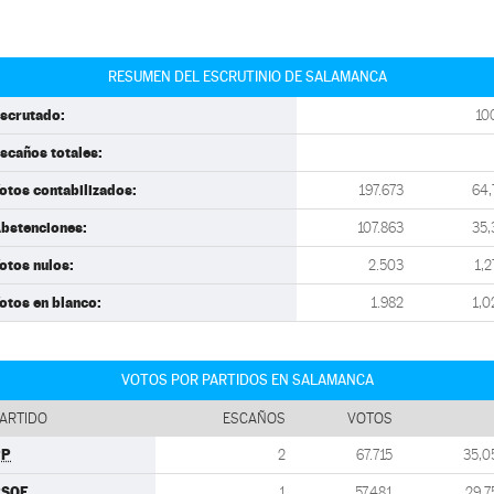
RESUMEN DEL ESCRUTINIO DE SALAMANCA
scrutado:
10
scaños totales:
otos contabilizados:
197.673
64,
bstenciones:
107.863
35,
otos nulos:
2.503
1,2
otos en blanco:
1.982
1,0
VOTOS POR PARTIDOS EN SALAMANCA
ARTIDO
ESCAÑOS
VOTOS
PP
2
67.715
35,0
PSOE
1
57.481
29,7