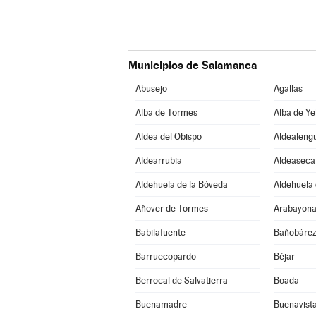
Municipios de Salamanca
Abusejo
Agallas
Alba de Tormes
Alba de Ye
Aldea del Obispo
Aldealeng
Aldearrubia
Aldeaseca
Aldehuela de la Bóveda
Aldehuela 
Añover de Tormes
Arabayona
Babilafuente
Bañobáre
Barruecopardo
Béjar
Berrocal de Salvatierra
Boada
Buenamadre
Buenavist