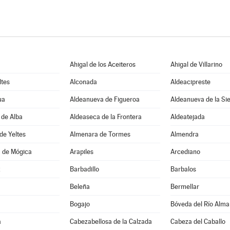
Ahigal de los Aceiteros
Ahigal de Villarino
ltes
Alconada
Aldeacipreste
ua
Aldeanueva de Figueroa
Aldeanueva de la Si
 de Alba
Aldeaseca de la Frontera
Aldeatejada
de Yeltes
Almenara de Tormes
Almendra
 de Mógica
Arapiles
Arcediano
z
Barbadillo
Barbalos
Beleña
Bermellar
Bogajo
Bóveda del Río Alma
a
Cabezabellosa de la Calzada
Cabeza del Caballo