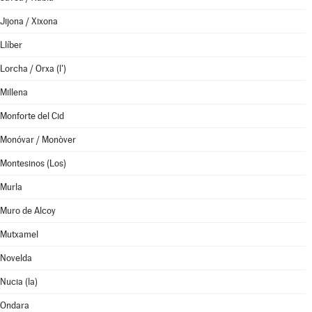
Jijona / Xixona
Llíber
Lorcha / Orxa (l')
Millena
Monforte del Cid
Monóvar / Monòver
Montesinos (Los)
Murla
Muro de Alcoy
Mutxamel
Novelda
Nucia (la)
Ondara