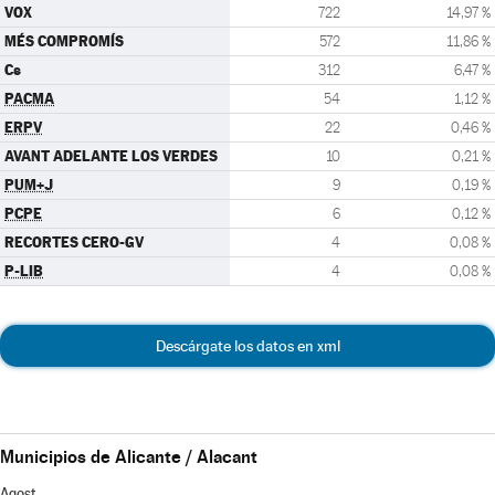
VOX
722
14,97 %
MÉS COMPROMÍS
572
11,86 %
Cs
312
6,47 %
PACMA
54
1,12 %
ERPV
22
0,46 %
AVANT ADELANTE LOS VERDES
10
0,21 %
PUM+J
9
0,19 %
PCPE
6
0,12 %
RECORTES CERO-GV
4
0,08 %
P-LIB
4
0,08 %
Descárgate los datos en xml
Municipios de Alicante / Alacant
Agost