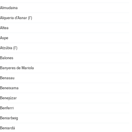
Almudaina
Alqueria d'Asnar (l')
Altea
Aspe
Atzúbia (l')
Balones
Banyeres de Mariola
Benasau
Beneixama
Benejúzar
Benferri
Beniarbeig
Beniardá