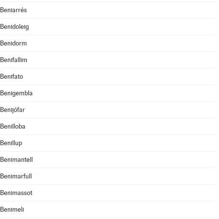
Beniarrés
Benidoleig
Benidorm
Benifallim
Benifato
Benigembla
Benijófar
Benilloba
Benillup
Benimantell
Benimarfull
Benimassot
Benimeli