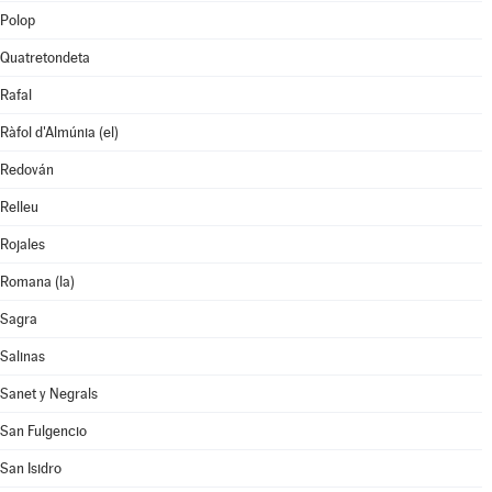
Polop
Quatretondeta
Rafal
Ràfol d'Almúnia (el)
Redován
Relleu
Rojales
Romana (la)
Sagra
Salinas
Sanet y Negrals
San Fulgencio
San Isidro