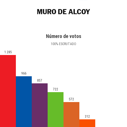
MURO DE ALCOY
Número de votos
100
%
ESCRUTADO
1.285
966
857
722
572
312