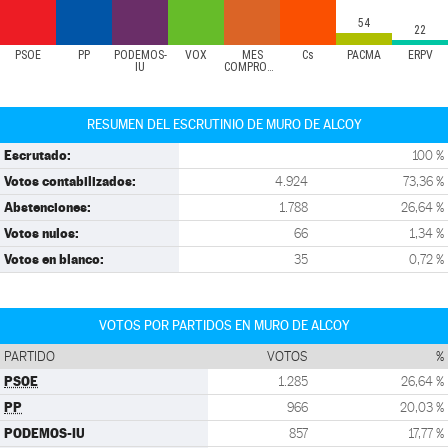
54
22
PSOE
PP
PODEMOS-
VOX
MÉS
Cs
PACMA
ERPV
IU
COMPROMÍS
RESUMEN DEL ESCRUTINIO DE MURO DE ALCOY
Escrutado:
100 %
Votos contabilizados:
4.924
73,36 %
Abstenciones:
1.788
26,64 %
Votos nulos:
66
1,34 %
Votos en blanco:
35
0,72 %
VOTOS POR PARTIDOS EN MURO DE ALCOY
PARTIDO
VOTOS
%
PSOE
1.285
26,64 %
PP
966
20,03 %
PODEMOS-IU
857
17,77 %