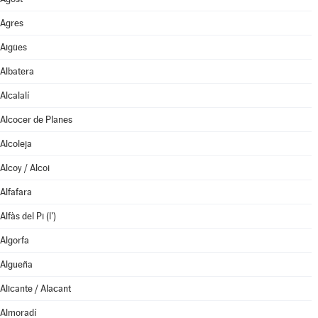
Agres
Aigües
Albatera
Alcalalí
Alcocer de Planes
Alcoleja
Alcoy / Alcoi
Alfafara
Alfàs del Pi (l')
Algorfa
Algueña
Alicante / Alacant
Almoradí