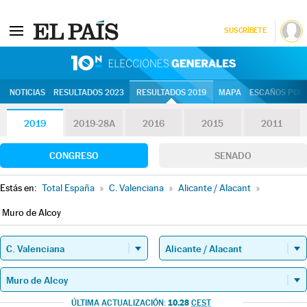
SUSCRÍBETE
10N | Eleccion
NOTICIAS
RESULTADOS 2023
RESULTADOS 2019
MAPA
ESCAÑOS POR 
2019
2019-28A
2016
2015
2011
CONGRESO
SENADO
Estás en:
Total España
»
C. Valenciana
»
Alicante / Alacant
»
Muro de Alcoy
10.28
ÚLTIMA ACTUALIZACIÓN:
CEST