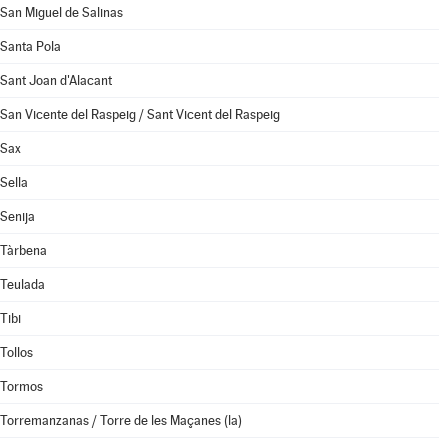
San Miguel de Salinas
Santa Pola
Sant Joan d'Alacant
San Vicente del Raspeig / Sant Vicent del Raspeig
Sax
Sella
Senija
Tàrbena
Teulada
Tibi
Tollos
Tormos
Torremanzanas / Torre de les Maçanes (la)