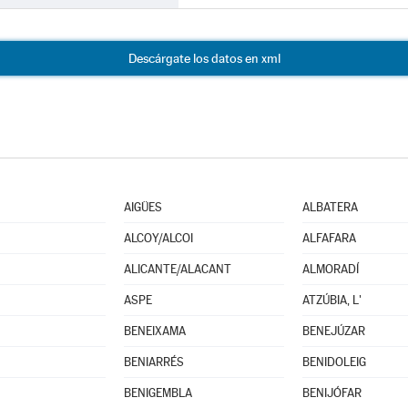
Descárgate los datos en xml
AIGÜES
ALBATERA
ALCOY/ALCOI
ALFAFARA
ALICANTE/ALACANT
ALMORADÍ
ASPE
ATZÚBIA, L'
BENEIXAMA
BENEJÚZAR
BENIARRÉS
BENIDOLEIG
BENIGEMBLA
BENIJÓFAR