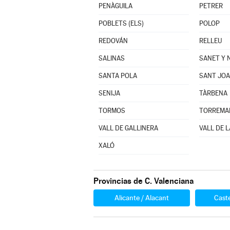
PENÀGUILA
PETRER
POBLETS (ELS)
POLOP
REDOVÁN
RELLEU
SALINAS
SANET Y 
SANTA POLA
SANT JOA
SENIJA
TÀRBENA
TORMOS
VALL DE GALLINERA
VALL DE L
XALÓ
Provincias de C. Valenciana
Alicante / Alacant
Caste