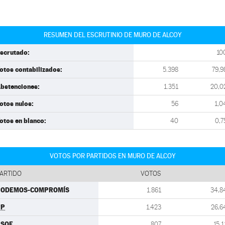
RESUMEN DEL ESCRUTINIO DE MURO DE ALCOY
scrutado:
10
otos contabilizados:
5.398
79,9
bstenciones:
1.351
20,0
otos nulos:
56
1,0
otos en blanco:
40
0,7
VOTOS POR PARTIDOS EN MURO DE ALCOY
ARTIDO
VOTOS
PODEMOS-COMPROMÍS
1.861
34,8
PP
1.423
26,6
PSOE
807
15,1