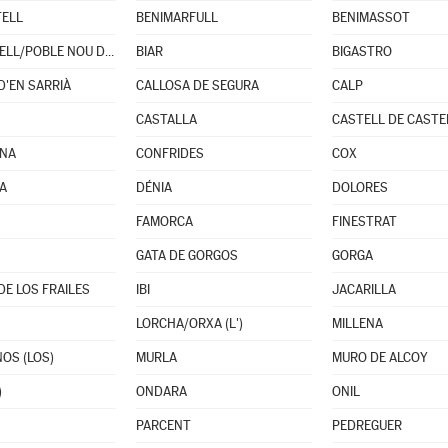
TELL
BENIMARFULL
BENIMASSOT
BENITACHELL/POBLE NOU DE BENITATXELL (EL)
BIAR
BIGASTRO
D'EN SARRIÀ
CALLOSA DE SEGURA
CALP
CASTALLA
CASTELL DE CASTE
INA
CONFRIDES
COX
JA
DÉNIA
DOLORES
FAMORCA
FINESTRAT
GATA DE GORGOS
GORGA
E LOS FRAILES
IBI
JACARILLA
LORCHA/ORXA (L')
MILLENA
OS (LOS)
MURLA
MURO DE ALCOY
)
ONDARA
ONIL
PARCENT
PEDREGUER