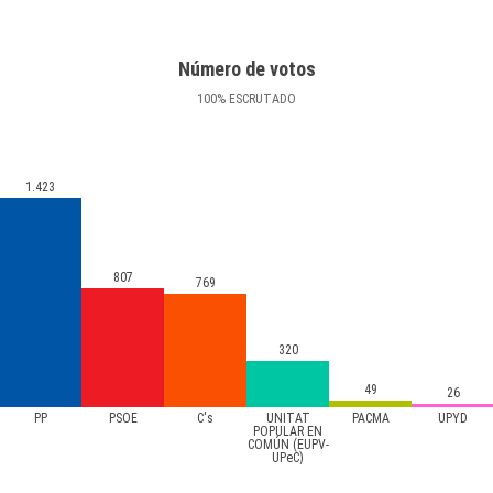
Número de votos
100
%
ESCRUTADO
1.423
807
769
320
49
26
PP
PSOE
C's
UNITAT
PACMA
UPYD
POPULAR EN
COMÚN (EUPV-
UPeC)