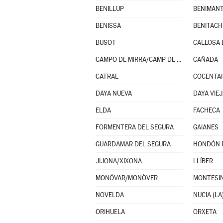
BENILLUP
BENIMAN
BENISSA
BUSOT
CALLOSA 
CAMPO DE MIRRA/CAMP DE MIRRA (EL)
CAÑADA
CATRAL
COCENTA
DAYA NUEVA
DAYA VIE
ELDA
FACHECA
FORMENTERA DEL SEGURA
GAIANES
GUARDAMAR DEL SEGURA
HONDÓN D
JIJONA/XIXONA
LLÍBER
MONÓVAR/MONÒVER
MONTESIN
NOVELDA
NUCIA (LA
ORIHUELA
ORXETA