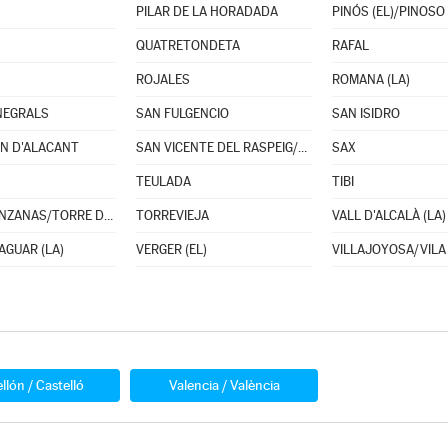
PILAR DE LA HORADADA
PINÓS (EL)/PINOSO
QUATRETONDETA
RAFAL
ROJALES
ROMANA (LA)
NEGRALS
SAN FULGENCIO
SAN ISIDRO
N D'ALACANT
SAN VICENTE DEL RASPEIG/SANT VICENT DEL RASPEIG
SAX
TEULADA
TIBI
TORREMANZANAS/TORRE DE LES MAÇANES (LA)
TORREVIEJA
VALL D'ALCALÀ (LA)
AGUAR (LA)
VERGER (EL)
llón / Castelló
Valencia / València