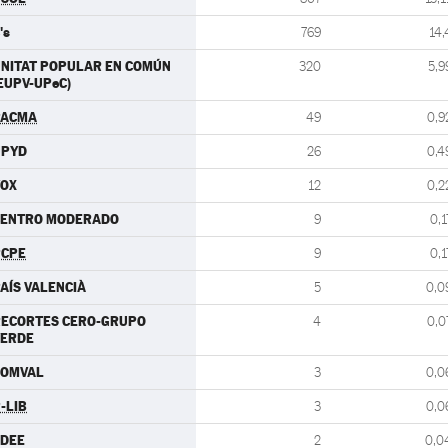
's
769
14,
NITAT POPULAR EN COMÚN
320
5,9
EUPV-UPeC)
PACMA
49
0,9
UPYD
26
0,4
VOX
12
0,2
CENTRO MODERADO
9
0,1
PCPE
9
0,1
AÍS VALENCIÀ
5
0,0
RECORTES CERO-GRUPO
4
0,0
VERDE
SOMVAL
3
0,0
-LIB
3
0,0
FDEE
2
0,0