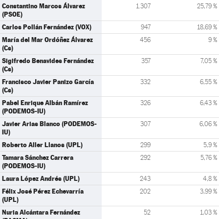
Constantino Marcos Álvarez
1.307
25,79 %
(PSOE)
Carlos Pollán Fernández (VOX)
947
18,69 %
María del Mar Ordóñez Álvarez
456
9 %
(Cs)
Sigifredo Benavides Fernández
357
7,05 %
(Cs)
Francisco Javier Panizo García
332
6,55 %
(Cs)
Pabel Enrique Albán Ramírez
326
6,43 %
(PODEMOS-IU)
Javier Arias Blanco (PODEMOS-
307
6,06 %
IU)
Roberto Aller Llanos (UPL)
299
5,9 %
Tamara Sánchez Carrera
292
5,76 %
(PODEMOS-IU)
Laura López Andrés (UPL)
243
4,8 %
Félix José Pérez Echevarría
202
3,99 %
(UPL)
Nuria Alcántara Fernández
52
1,03 %