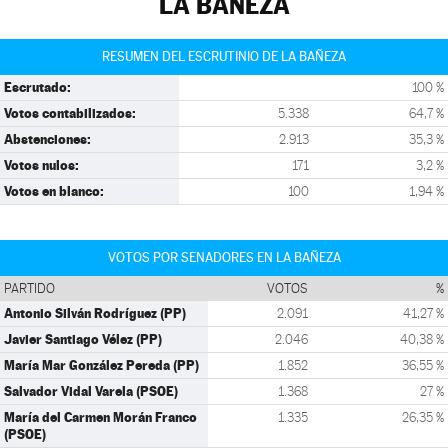
LA BAÑEZA
RESUMEN DEL ESCRUTINIO DE LA BAÑEZA
Escrutado:
100 %
Votos contabilizados:
5.338
64,7 %
Abstenciones:
2.913
35,3 %
Votos nulos:
171
3,2 %
Votos en blanco:
100
1,94 %
VOTOS POR SENADORES EN LA BAÑEZA
PARTIDO
VOTOS
%
Antonio Silván Rodríguez (PP)
2.091
41,27 %
Javier Santiago Vélez (PP)
2.046
40,38 %
María Mar González Pereda (PP)
1.852
36,55 %
Salvador Vidal Varela (PSOE)
1.368
27 %
María del Carmen Morán Franco
1.335
26,35 %
(PSOE)