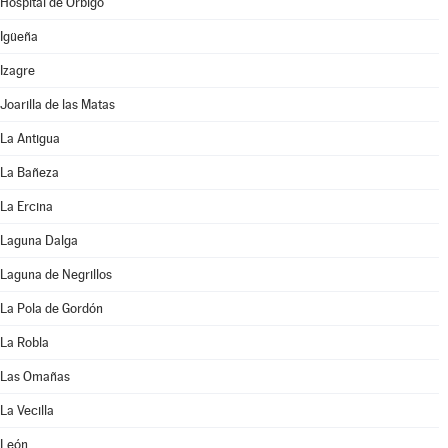
Hospital de Órbigo
Igüeña
Izagre
Joarilla de las Matas
La Antigua
La Bañeza
La Ercina
Laguna Dalga
Laguna de Negrillos
La Pola de Gordón
La Robla
Las Omañas
La Vecilla
León