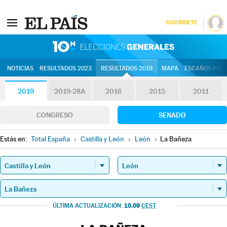
SUSCRÍBETE
10N | Eleccion
NOTICIAS
RESULTADOS 2023
RESULTADOS 2019
MAPA
ESCAÑOS POR 
2019
2019-28A
2016
2015
2011
CONGRESO
SENADO
Estás en:
Total España
»
Castilla y León
»
León
»
La Bañeza
10.09
ÚLTIMA ACTUALIZACIÓN:
CEST