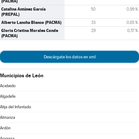
(PACMA)
Catalina Antúnez García
50
0,99 %
(PREPAL)
Alberto Lancha Blanco (PACMA)
33
0,65 %
Gloria Cristina Morales Conde
29
0,57 %
(PACMA)
Descárgate los datos en xml
Municipios de León
Acebedo
Algadefe
Alija del Infantado
Almanza
Ardón
Arganza