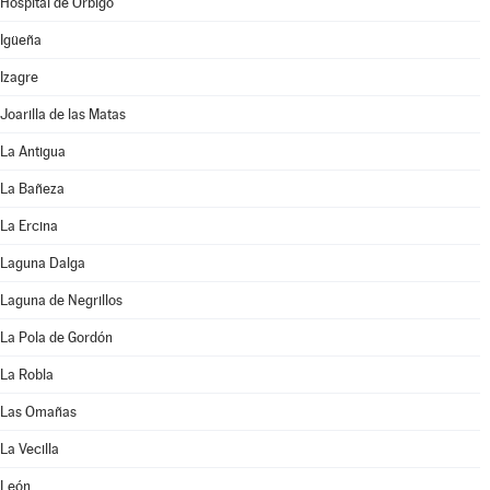
Hospital de Órbigo
Igüeña
Izagre
Joarilla de las Matas
La Antigua
La Bañeza
La Ercina
Laguna Dalga
Laguna de Negrillos
La Pola de Gordón
La Robla
Las Omañas
La Vecilla
León