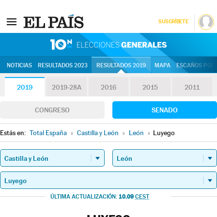
SUSCRÍBETE
10N | Eleccion
NOTICIAS
RESULTADOS 2023
RESULTADOS 2019
MAPA
ESCAÑOS POR 
2019
2019-28A
2016
2015
2011
CONGRESO
SENADO
Estás en:
Total España
»
Castilla y León
»
León
»
Luyego
10.09
ÚLTIMA ACTUALIZACIÓN:
CEST