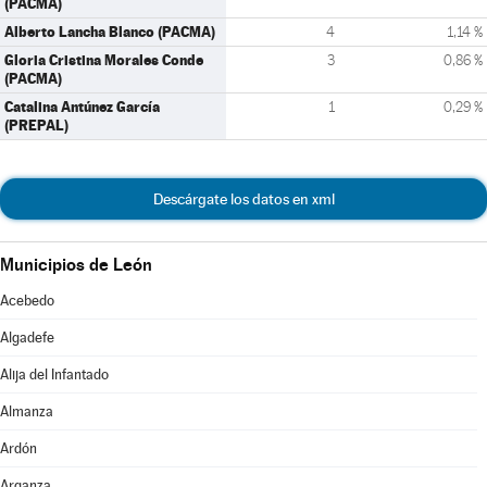
(PACMA)
Alberto Lancha Blanco (PACMA)
4
1,14 %
Gloria Cristina Morales Conde
3
0,86 %
(PACMA)
Catalina Antúnez García
1
0,29 %
(PREPAL)
Descárgate los datos en xml
Municipios de León
Acebedo
Algadefe
Alija del Infantado
Almanza
Ardón
Arganza