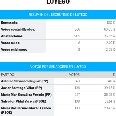
LUYEGO
RESUMEN DEL ESCRUTINIO DE LUYEGO
Escrutado:
100 %
Votos contabilizados:
366
63,65 %
Abstenciones:
209
36,35 %
Votos nulos:
8
2,19 %
Votos en blanco:
8
2,23 %
VOTOS POR SENADORES EN LUYEGO
PARTIDO
VOTOS
%
Antonio Silván Rodríguez (PP)
140
40 %
Javier Santiago Vélez (PP)
138
39,43 %
María Mar González Pereda (PP)
127
36,29 %
Salvador Vidal Varela (PSOE)
109
31,14 %
María del Carmen Morán Franco
103
29,43 %
(PSOE)