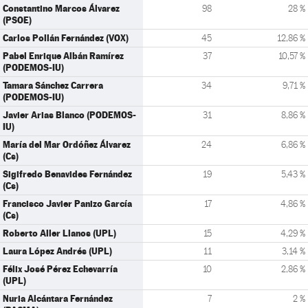
Constantino Marcos Álvarez
98
28 %
(PSOE)
Carlos Pollán Fernández (VOX)
45
12,86 %
Pabel Enrique Albán Ramírez
37
10,57 %
(PODEMOS-IU)
Tamara Sánchez Carrera
34
9,71 %
(PODEMOS-IU)
Javier Arias Blanco (PODEMOS-
31
8,86 %
IU)
María del Mar Ordóñez Álvarez
24
6,86 %
(Cs)
Sigifredo Benavides Fernández
19
5,43 %
(Cs)
Francisco Javier Panizo García
17
4,86 %
(Cs)
Roberto Aller Llanos (UPL)
15
4,29 %
Laura López Andrés (UPL)
11
3,14 %
Félix José Pérez Echevarría
10
2,86 %
(UPL)
Nuria Alcántara Fernández
7
2 %