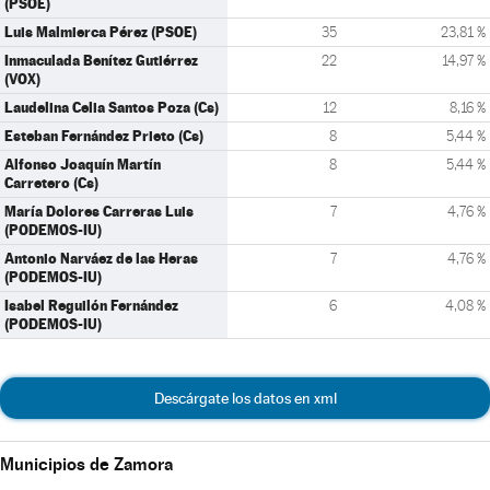
(PSOE)
Luis Malmierca Pérez (PSOE)
35
23,81 %
Inmaculada Benítez Gutiérrez
22
14,97 %
(VOX)
Laudelina Celia Santos Poza (Cs)
12
8,16 %
Esteban Fernández Prieto (Cs)
8
5,44 %
Alfonso Joaquín Martín
8
5,44 %
Carretero (Cs)
María Dolores Carreras Luis
7
4,76 %
(PODEMOS-IU)
Antonio Narváez de las Heras
7
4,76 %
(PODEMOS-IU)
Isabel Reguilón Fernández
6
4,08 %
(PODEMOS-IU)
Descárgate los datos en xml
Municipios de Zamora