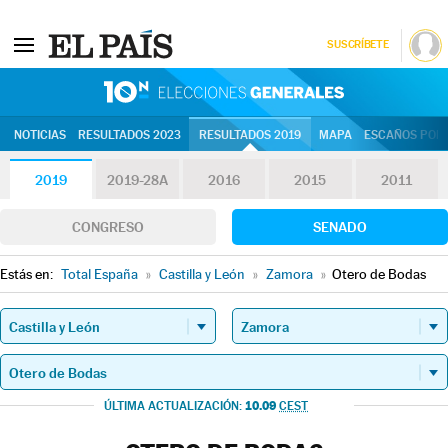
SUSCRÍBETE
10N | Eleccion
NOTICIAS
RESULTADOS 2023
RESULTADOS 2019
MAPA
ESCAÑOS POR 
2019
2019-28A
2016
2015
2011
CONGRESO
SENADO
Estás en:
Total España
»
Castilla y León
»
Zamora
»
Otero de Bodas
10.09
ÚLTIMA ACTUALIZACIÓN:
CEST