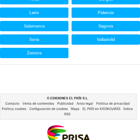
León
Palencia
Salamanca
Segovia
Soria
Valladolid
Zamora
EDICIONES EL PAÍS S.L.
©
Contacto
Venta de contenidos
Publicidad
Aviso legal
Política de privacidad
Política cookies
Configuración de cookies
Mapa
EL PAÍS en KIOSKOyMÁS
Índice
RSS