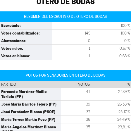
OTERO DE BODAS
RESUMEN DEL ESCRUTINIO DE OTERO DE BODAS
Escrutado:
100 %
Votos contabilizados:
149
100 %
Abstenciones:
0
0 %
Votos nulos:
1
0,67 %
Votos en blanco:
1
0,68 %
VOTOS POR SENADORES EN OTERO DE BODAS
PARTIDO
VOTOS
%
Fernando Martínez-Maíllo
41
27,89 %
Toribio (PP)
José María Barrios Tejero (PP)
39
26,53 %
José Fernández Blanco (PSOE)
37
25,17 %
María Teresa Martín Pozo (PP)
36
24,49 %
María Ángeles Martínez Blanco
35
23,81 %