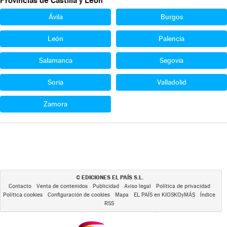
Provincias de Castilla y León
Ávila
Burgos
León
Palencia
Salamanca
Segovia
Soria
Valladolid
Zamora
EDICIONES EL PAÍS S.L.
©
Contacto
Venta de contenidos
Publicidad
Aviso legal
Política de privacidad
Política cookies
Configuración de cookies
Mapa
EL PAÍS en KIOSKOyMÁS
Índice
RSS