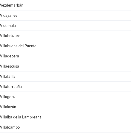
Vezdemarbán
Vidayanes
Videmala
Villabrázaro
Villabuena del Puente
Villadepera
Villaescusa
Villafáfila
Villaferrueña
Villageriz
Villalazán
Villalba de la Lampreana
Villalcampo