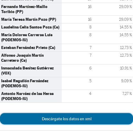
Fernando Martínez-Maíllo
16
29,09 %
Toribio (PP)
María Teresa Martín Pozo (PP)
16
29,09 %
Laudelina Celia Santos Poza (Cs)
8
14,55 %
María Dolores Carreras Luis
8
14,55 %
(PODEMOS-IU)
Esteban Fernández Prieto (Cs)
7
12,73 %
Alfonso Joaquín Martín
7
12,73 %
Carretero (Cs)
Inmaculada Benítez Gutiérrez
6
10,91 %
(VOX)
Isabel Reguilón Fernández
5
9,09 %
(PODEMOS-IU)
Antonio Narváez de las Heras
4
7,27 %
(PODEMOS-IU)
Descárgate los datos en xml