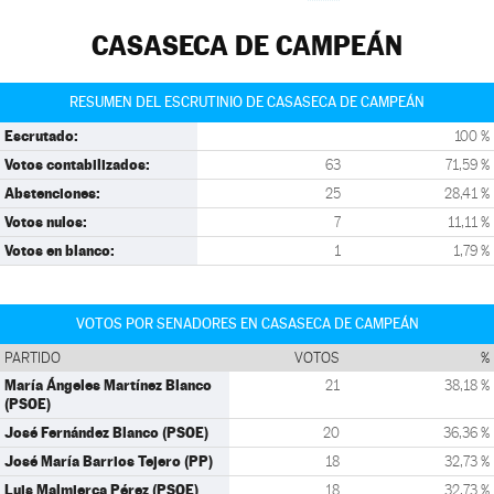
CASASECA DE CAMPEÁN
RESUMEN DEL ESCRUTINIO DE CASASECA DE CAMPEÁN
Escrutado:
100 %
Votos contabilizados:
63
71,59 %
Abstenciones:
25
28,41 %
Votos nulos:
7
11,11 %
Votos en blanco:
1
1,79 %
VOTOS POR SENADORES EN CASASECA DE CAMPEÁN
PARTIDO
VOTOS
%
María Ángeles Martínez Blanco
21
38,18 %
(PSOE)
José Fernández Blanco (PSOE)
20
36,36 %
José María Barrios Tejero (PP)
18
32,73 %
Luis Malmierca Pérez (PSOE)
18
32,73 %