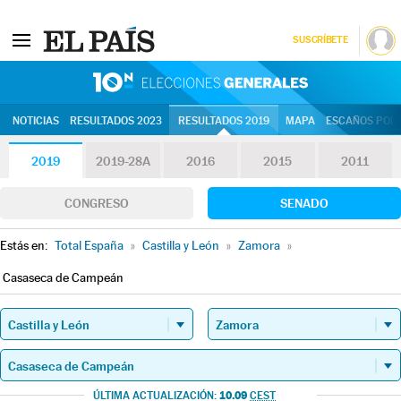
SUSCRÍBETE
10N | Eleccion
NOTICIAS
RESULTADOS 2023
RESULTADOS 2019
MAPA
ESCAÑOS POR 
2019
2019-28A
2016
2015
2011
CONGRESO
SENADO
Estás en:
Total España
»
Castilla y León
»
Zamora
»
Casaseca de Campeán
10.09
ÚLTIMA ACTUALIZACIÓN:
CEST