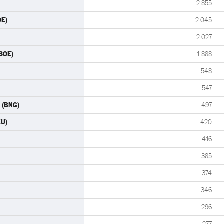
2.855
OE)
2.045
2.027
SOE)
1.888
548
547
o (BNG)
497
EU)
420
416
385
374
346
296