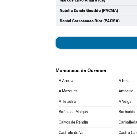
Marcos Chao Amaro (Cs)
Natalia Conde Gestido (PACMA)
Daniel Carrascosa Díez (PACMA)
Municipios de Ourense
A Arnoia
A Bola
A Mezquita
Amoeiro
A Teixeira
A Veiga
Baños de Molgas
Barbadás
Calvos de Randín
Carballeda
Castrelo do Val
Castro Cal