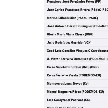
Francisco José Fernández Pérez (PP)
Juan Carlos Francisco Rivera (PSdeG-PS
Marina Tallón Núñez (PSdeG-PSOE)
José Antonio Pérez Domínguez (PSdeG-P
Gloria María Viana Rivera (BNG)
Julio Rodríguez Garrido (VOX)
Xosé Lois González Vázquez O Carraboux
A. Víctor Ferreiro Outomuro (PODEMOS-
Celso Sánchez González (IND) (BNG)
Celsa Ferreiro Varela (PODEMOS-EU)
Montserrat Lama Novoa (Cs)
Manuel Nogueira Pérez (PODEMOS-EU)
Luis Garayzábal Pedrosa (Cs)