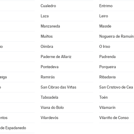
Cualedro
Entrimo
Laza
Leiro
Manzaneda
Maside
Muíños
Nogueira de Ramuín
ño
Oímbra
O Irixo
Paderne de Allariz
Padrenda
Pontedeva
Porqueira
Veiga
Ramirás
Ribadavia
o
San Cibrao das Viñas
San Cristovo de Cea
Taboadela
Toén
Viana do Bolo
Vilamarín
antos
Vilardevós
Vilariño de Conso
 de Espadanedo