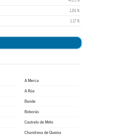
4,05 %
1,81 %
1,17 %
A Merca
A Rúa
Bande
Boborás
Castrelo de Miño
Chandrexa de Queixa