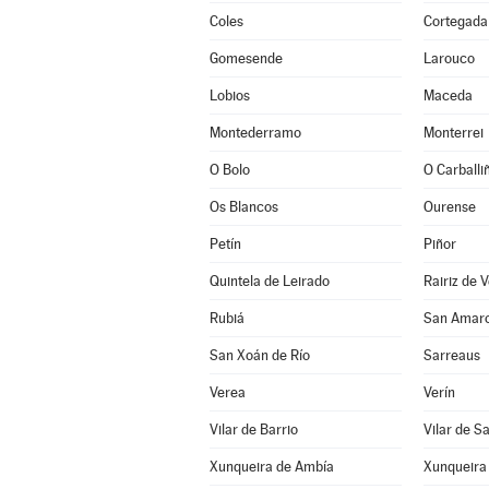
Coles
Cortegada
Gomesende
Larouco
Lobios
Maceda
Montederramo
Monterrei
O Bolo
O Carballi
Os Blancos
Ourense
Petín
Piñor
Quintela de Leirado
Rairiz de 
Rubiá
San Amar
San Xoán de Río
Sarreaus
Verea
Verín
Vilar de Barrio
Vilar de S
Xunqueira de Ambía
Xunqueira