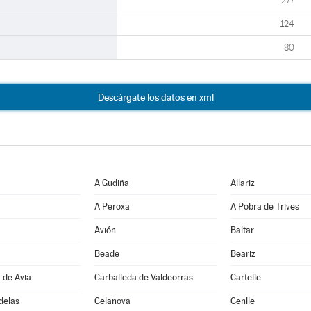
277
124
80
Descárgate los datos en xml
A Gudiña
Allariz
A Peroxa
A Pobra de Trives
Avión
Baltar
Beade
Beariz
 de Avia
Carballeda de Valdeorras
Cartelle
delas
Celanova
Cenlle