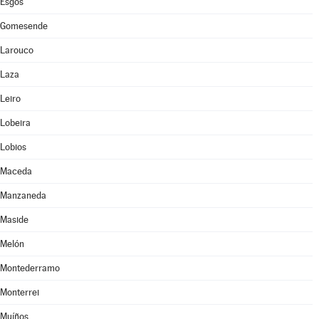
Esgos
Gomesende
Larouco
Laza
Leiro
Lobeira
Lobios
Maceda
Manzaneda
Maside
Melón
Montederramo
Monterrei
Muíños