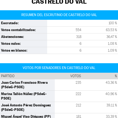
CASTRELO DO VAL
RESUMEN DEL ESCRUTINIO DE CASTRELO DO VAL
Escrutado:
100 %
Votos contabilizados:
554
63,53 %
Abstenciones:
318
36,47 %
Votos nulos:
6
1,08 %
Votos en blanco:
6
1,09 %
VOTOS POR SENADORES EN CASTRELO DO VAL
PARTIDO
VOTOS
%
Juan Carlos Francisco Rivera
235
43,36 %
(PSdeG-PSOE)
Marina Tallón Núñez (PSdeG-
222
40,96 %
PSOE)
José Antonio Pérez Domínguez
212
39,11 %
(PSdeG-PSOE)
Miguel Ángel Viso Diéguez (PP)
181
33,39 %