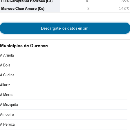
Luis Garayzábal Pedrosa (Cs)
10
1,85 %
Marcos Chao Amaro (Cs)
8
1,48 %
Descárgate los datos en xml
Municipios de Ourense
A Arnoia
A Bola
A Gudiña
Allariz
A Merca
A Mezquita
Amoeiro
A Peroxa