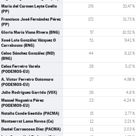
María del Carmen Leyte Coello
176
32,47 %
(PP)
Francisco José Fernández Pérez
172
31,73 %
(PP)
Gloria María Viana Rivera (BNG)
57
10,52 %
Xosé Lois González Vázquez O
51
9,41 %
Carrabouxo (BNG)
Celso Sánchez González (IND)
44
8,12 %
(BNG)
Celsa Ferreiro Varela
28
5,17 %
(PODEMOS-EU)
A. Víctor Ferreiro Outomuro
27
4,98 %
(PODEMOS-EU)
Julio Rodríguez Garrido (VOX)
26
4,8 %
Manuel Nogueira Pérez
23
4,24 %
(PODEMOS-EU)
Natalia Conde Gestido (PACMA)
15
2,77 %
Montserrat Lama Novoa (Cs)
12
2,21 %
Daniel Carrascosa Díez (PACMA)
11
2,03 %