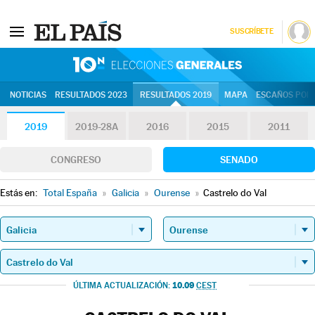
SUSCRÍBETE
10N | Eleccion
NOTICIAS
RESULTADOS 2023
RESULTADOS 2019
MAPA
ESCAÑOS POR 
2019
2019-28A
2016
2015
2011
CONGRESO
SENADO
Estás en:
Total España
»
Galicia
»
Ourense
»
Castrelo do Val
10.09
ÚLTIMA ACTUALIZACIÓN:
CEST