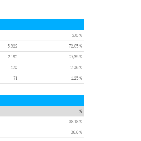
100 %
5.822
72,65 %
2.192
27,35 %
120
2,06 %
71
1,25 %
%
38,18 %
36,6 %