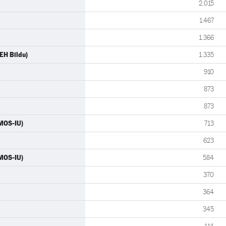
2.015
1.467
1.366
EH Bildu)
1.335
910
873
873
MOS-IU)
713
623
EMOS-IU)
584
370
364
345