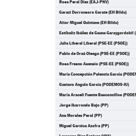
Rosa Peral Díez (EAJ-PNV)
Garazi Dorronsoro Garate (EH Bildu)
Aitor Miguel Quintana (EH Bildu)
Estíbaliz Ibáñez de Gauna Garaygordobil (
Julia Liberal Liberal (PSE-EE (PSOE))
Pablo de Oraá Oleaga (PSE-EE (PSOE))
Rosa Fresno Asensio (PSE-EE (PSOE))
María Concepción Palencia García (PODE
Gustavo Angulo García (PODEMOS-IU)
María Araceli Fuente Basconcillos (POD
Jorge Ibarrondo Bajo (PP)
Ana Morales Peral (PP)
Miguel Garnica Azofra (PP)