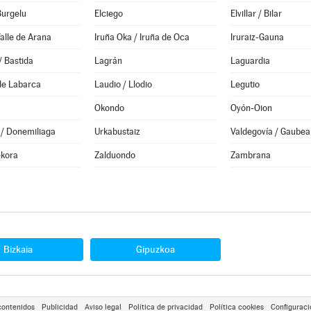
Burgelu
Elciego
Elvillar / Bilar
alle de Arana
Iruña Oka / Iruña de Oca
Iruraiz-Gauna
/ Bastida
Lagrán
Laguardia
de Labarca
Laudio / Llodio
Legutio
Okondo
Oyón-Oion
 / Donemiliaga
Urkabustaiz
Valdegovía / Gaubea
ekora
Zalduondo
Zambrana
Bizkaia
Gipuzkoa
contenidos
Publicidad
Aviso legal
Política de privacidad
Política cookies
Configuraci