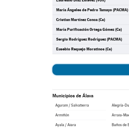
Laureano Díaz Estévez (VOX)
María Ángeles de Pedro Tamayo (PACMA)
Cristian Martínez Conca (Cs)
María Purificación Ortega Gómez (Cs)
Sergio Rodríguez Rodríguez (PACMA)
Eusebio Requejo Moratinos (Cs)
Municipios de Álava
Agurain / Salvatierra
Alegría-Du
Armiñón
Arraia-Ma
Ayala / Aiara
Baños de 