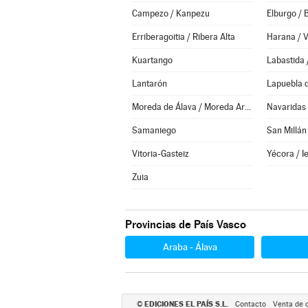
Campezo / Kanpezu
Elburgo / 
Erriberagoitia / Ribera Alta
Harana / V
Kuartango
Labastida 
Lantarón
Lapuebla 
Moreda de Álava / Moreda Araba
Navaridas
Samaniego
San Millán
Vitoria-Gasteiz
Yécora / I
Zuia
Provincias de País Vasco
Araba - Álava
EDICIONES EL PAÍS S.L.
©
Contacto
Venta de 