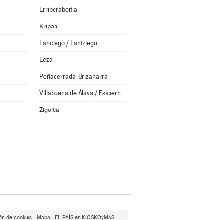
Erriberabeitia
Kripan
Lanciego / Lantziego
Leza
Peñacerrada-Urizaharra
Villabuena de Álava / Eskuernaga
Zigoitia
ón de cookies
Mapa
EL PAÍS en KIOSKOyMÁS