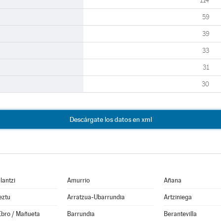
114
59
39
33
31
30
Descárgate los datos en xml
lantzi
Amurrio
Añana
eztu
Arratzua-Ubarrundia
Artziniega
Ebro / Mañueta
Barrundia
Berantevilla