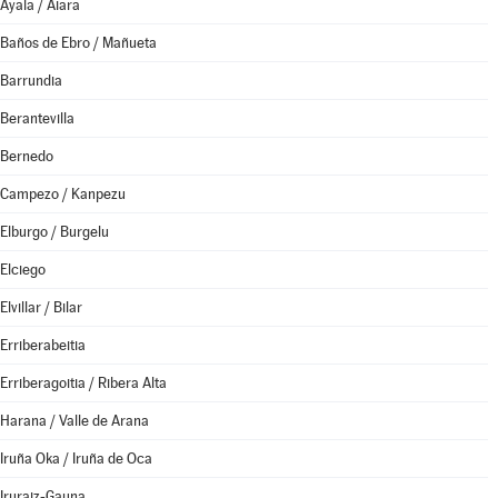
Ayala / Aiara
Baños de Ebro / Mañueta
Barrundia
Berantevilla
Bernedo
Campezo / Kanpezu
Elburgo / Burgelu
Elciego
Elvillar / Bilar
Erriberabeitia
Erriberagoitia / Ribera Alta
Harana / Valle de Arana
Iruña Oka / Iruña de Oca
Iruraiz-Gauna