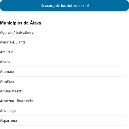
Descárgate los datos en xml
Municipios de Álava
Agurain / Salvatierra
Alegría-Dulantzi
Amurrio
Añana
Aramaio
Armiñón
Arraia-Maeztu
Arratzua-Ubarrundia
Artziniega
Asparrena