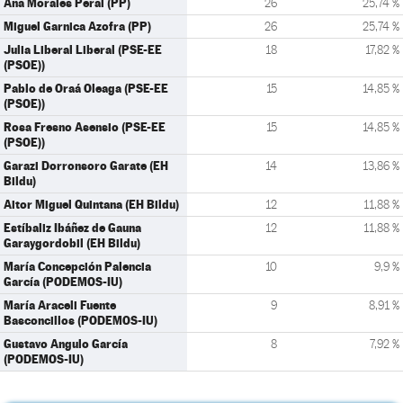
Ana Morales Peral (PP)
26
25,74 %
Miguel Garnica Azofra (PP)
26
25,74 %
Julia Liberal Liberal (PSE-EE
18
17,82 %
(PSOE))
Pablo de Oraá Oleaga (PSE-EE
15
14,85 %
(PSOE))
Rosa Fresno Asensio (PSE-EE
15
14,85 %
(PSOE))
Garazi Dorronsoro Garate (EH
14
13,86 %
Bildu)
Aitor Miguel Quintana (EH Bildu)
12
11,88 %
Estíbaliz Ibáñez de Gauna
12
11,88 %
Garaygordobil (EH Bildu)
María Concepción Palencia
10
9,9 %
García (PODEMOS-IU)
María Araceli Fuente
9
8,91 %
Basconcillos (PODEMOS-IU)
Gustavo Angulo García
8
7,92 %
(PODEMOS-IU)