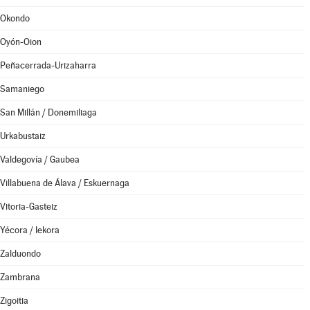
Okondo
Oyón-Oion
Peñacerrada-Urizaharra
Samaniego
San Millán / Donemiliaga
Urkabustaiz
Valdegovía / Gaubea
Villabuena de Álava / Eskuernaga
Vitoria-Gasteiz
Yécora / Iekora
Zalduondo
Zambrana
Zigoitia