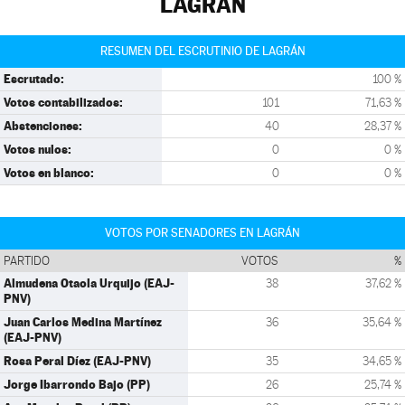
LAGRÁN
RESUMEN DEL ESCRUTINIO DE LAGRÁN
Escrutado:
100 %
Votos contabilizados:
101
71,63 %
Abstenciones:
40
28,37 %
Votos nulos:
0
0 %
Votos en blanco:
0
0 %
VOTOS POR SENADORES EN LAGRÁN
PARTIDO
VOTOS
%
Almudena Otaola Urquijo (EAJ-
38
37,62 %
PNV)
Juan Carlos Medina Martínez
36
35,64 %
(EAJ-PNV)
Rosa Peral Díez (EAJ-PNV)
35
34,65 %
Jorge Ibarrondo Bajo (PP)
26
25,74 %