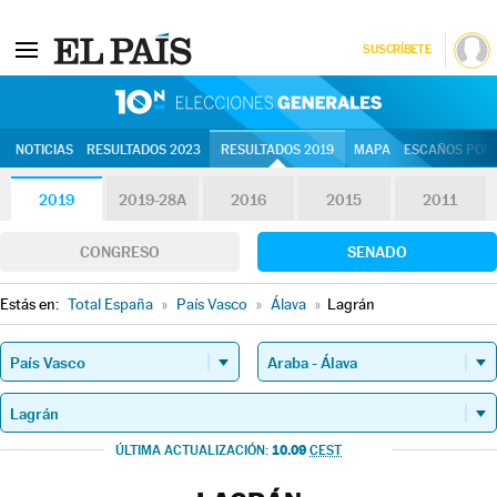
SUSCRÍBETE
10N | Eleccion
NOTICIAS
RESULTADOS 2023
RESULTADOS 2019
MAPA
ESCAÑOS POR 
2019
2019-28A
2016
2015
2011
CONGRESO
SENADO
Estás en:
Total España
»
País Vasco
»
Álava
»
Lagrán
10.09
ÚLTIMA ACTUALIZACIÓN:
CEST