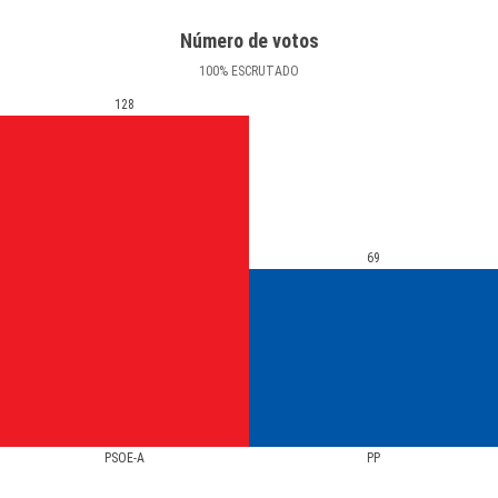
Número de votos
100
%
ESCRUTADO
128
69
PSOE-A
PP