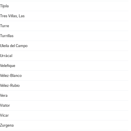
Tíjola
Tres Villas, Las
Turre
Turrillas
Uleila del Campo
Urrácal
Velefique
Vélez-Blanco
Vélez-Rubio
Vera
Viator
Vícar
Zurgena