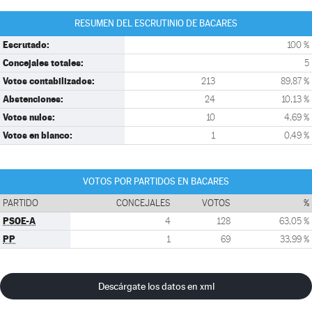
RESUMEN DEL ESCRUTINIO DE BACARES
Escrutado:
100 %
Concejales totales:
5
Votos contabilizados:
213
89,87 %
Abstenciones:
24
10,13 %
Votos nulos:
10
4,69 %
Votos en blanco:
1
0,49 %
VOTOS POR PARTIDOS EN BACARES
PARTIDO
CONCEJALES
VOTOS
%
PSOE-A
4
128
63,05 %
PP
1
69
33,99 %
Descárgate los datos en xml