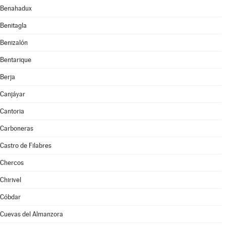
Benahadux
Benitagla
Benizalón
Bentarique
Berja
Canjáyar
Cantoria
Carboneras
Castro de Filabres
Chercos
Chirivel
Cóbdar
Cuevas del Almanzora