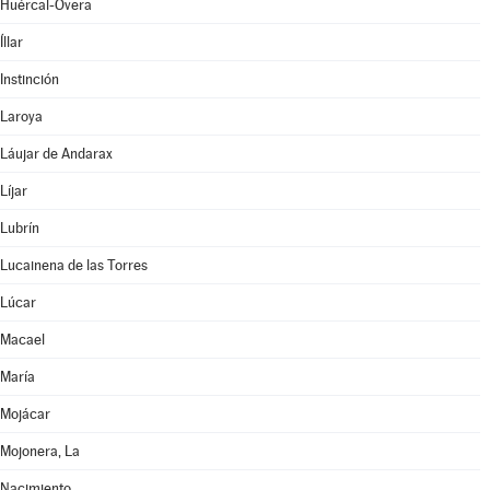
Huércal-Overa
Íllar
Instinción
Laroya
Láujar de Andarax
Líjar
Lubrín
Lucainena de las Torres
Lúcar
Macael
María
Mojácar
Mojonera, La
Nacimiento