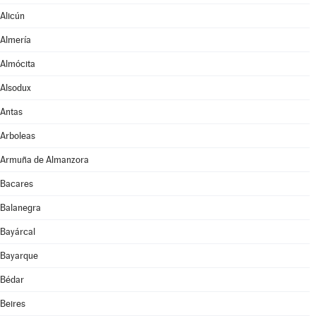
Alicún
Almería
Almócita
Alsodux
Antas
Arboleas
Armuña de Almanzora
Bacares
Balanegra
Bayárcal
Bayarque
Bédar
Beires