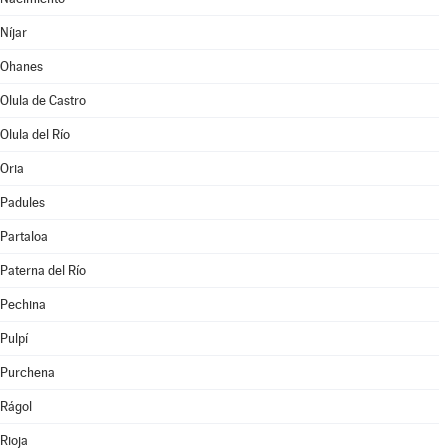
Níjar
Ohanes
Olula de Castro
Olula del Río
Oria
Padules
Partaloa
Paterna del Río
Pechina
Pulpí
Purchena
Rágol
Rioja