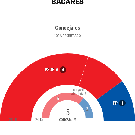
BACARES
Concejales
100
%
ESCRUTADO
4
PSOE-A
Mayoría
absoluta
3
5
1
PP
2
5
2019
2015
CONCEJALES