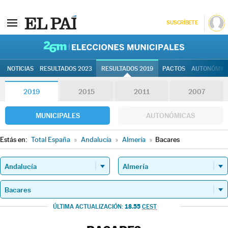
SUSCRÍBETE
26M | Elec
NOTICIAS
RESULTADOS 2023
RESULTADOS 2019
PACTOS
AUTONÓMIC
2019
2015
2011
2007
MUNICIPALES
AUTONÓMICAS
Estás en:
Total España
»
Andalucía
»
Almería
»
Bacares
18.55
ÚLTIMA ACTUALIZACIÓN:
CEST