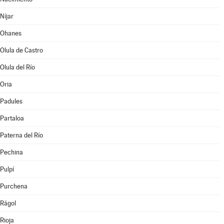
Níjar
Ohanes
Olula de Castro
Olula del Río
Oria
Padules
Partaloa
Paterna del Río
Pechina
Pulpí
Purchena
Rágol
Rioja