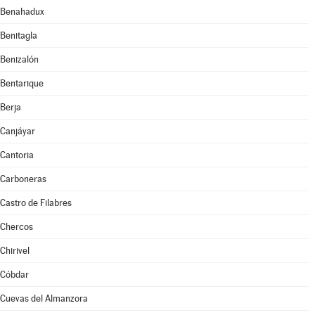
Benahadux
Benitagla
Benizalón
Bentarique
Berja
Canjáyar
Cantoria
Carboneras
Castro de Filabres
Chercos
Chirivel
Cóbdar
Cuevas del Almanzora