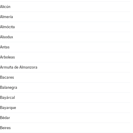
Alicún
Almería
Almócita
Alsodux
Antas
Arboleas
Armuña de Almanzora
Bacares
Balanegra
Bayárcal
Bayarque
Bédar
Beires