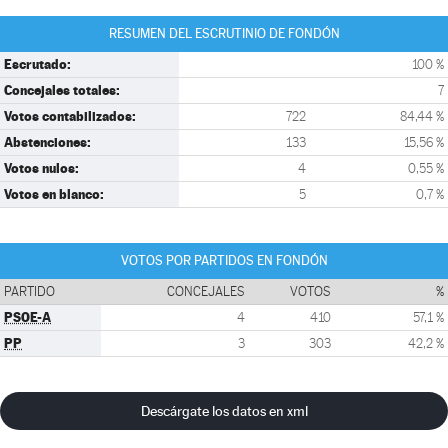
RESUMEN DEL ESCRUTINIO DE FONDÓN
Escrutado:
100 %
Concejales totales:
7
Votos contabilizados:
722
84,44 %
Abstenciones:
133
15,56 %
Votos nulos:
4
0,55 %
Votos en blanco:
5
0,7 %
VOTOS POR PARTIDOS EN FONDÓN
PARTIDO
CONCEJALES
VOTOS
%
PSOE-A
4
410
57,1 %
PP
3
303
42,2 %
Descárgate los datos en xml