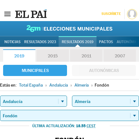
SUSCRÍBETE
26M | Elec
NOTICIAS
RESULTADOS 2023
RESULTADOS 2019
PACTOS
AUTONÓMIC
2019
2015
2011
2007
MUNICIPALES
AUTONÓMICAS
Estás en:
Total España
»
Andalucía
»
Almería
»
Fondón
18.55
ÚLTIMA ACTUALIZACIÓN:
CEST