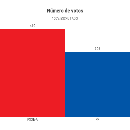
Número de votos
100
%
ESCRUTADO
410
303
PSOE-A
PP