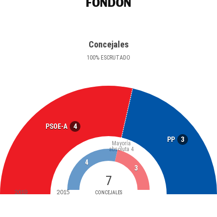
FONDÓN
Concejales
100
%
ESCRUTADO
4
PSOE-A
3
PP
Mayoría
absoluta
4
4
3
7
2019
2015
CONCEJALES