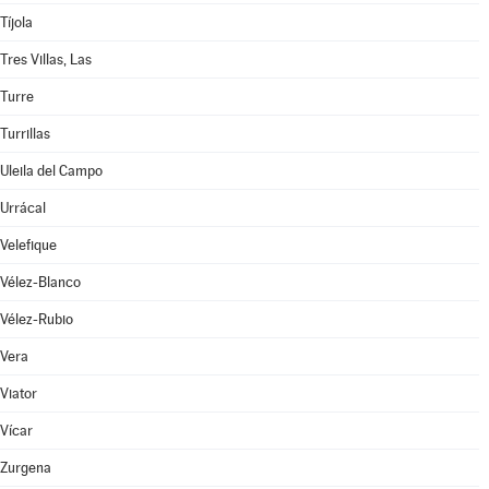
Tíjola
Tres Villas, Las
Turre
Turrillas
Uleila del Campo
Urrácal
Velefique
Vélez-Blanco
Vélez-Rubio
Vera
Viator
Vícar
Zurgena