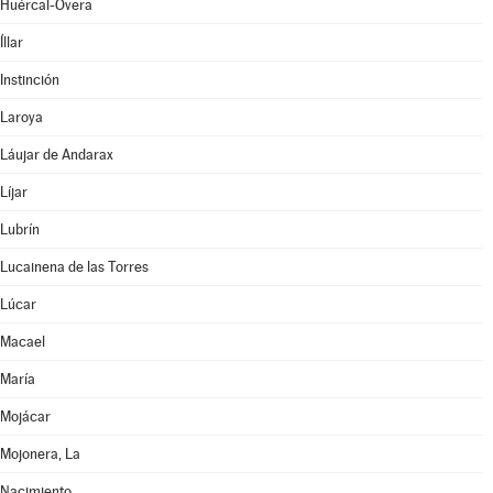
Huércal-Overa
Íllar
Instinción
Laroya
Láujar de Andarax
Líjar
Lubrín
Lucainena de las Torres
Lúcar
Macael
María
Mojácar
Mojonera, La
Nacimiento