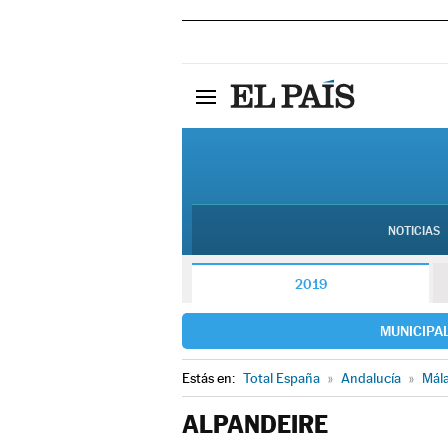
NOTICIAS
2019
MUNICIPA
Estás en:
Total España
»
Andalucía
»
Mál
ALPANDEIRE