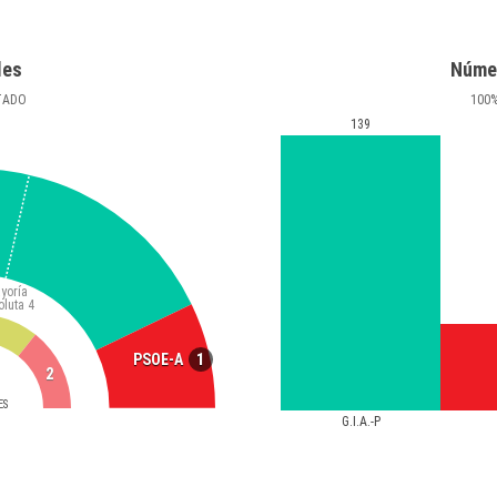
les
Núme
TADO
100
139
yoría
oluta
4
1
PSOE-A
2
ES
G.I.A.-P