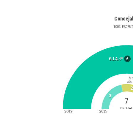
Conceja
100
%
ESCRU
6
G.I.A.-P
Ma
abs
2
3
7
CONCEJAL
2019
2015