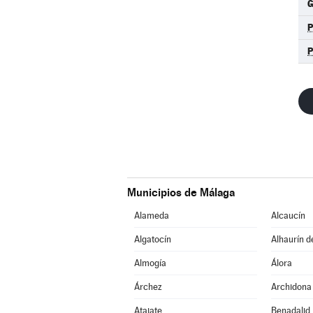
G
P
Municipios de Málaga
Alameda
Alcaucín
Algatocín
Alhaurín d
Almogía
Álora
Árchez
Archidona
Atajate
Benadalid