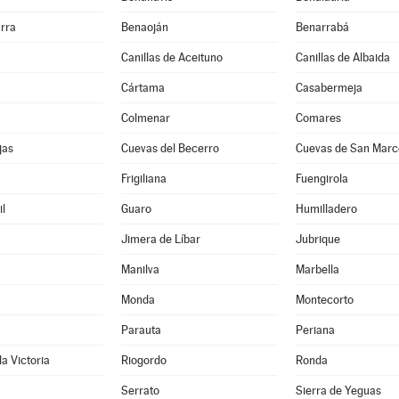
rra
Benaoján
Benarrabá
Canillas de Aceituno
Canillas de Albaida
Cártama
Casabermeja
Colmenar
Comares
jas
Cuevas del Becerro
Cuevas de San Marc
Frigiliana
Fuengirola
l
Guaro
Humilladero
Jimera de Líbar
Jubrique
Manilva
Marbella
Monda
Montecorto
Parauta
Periana
la Victoria
Riogordo
Ronda
Serrato
Sierra de Yeguas