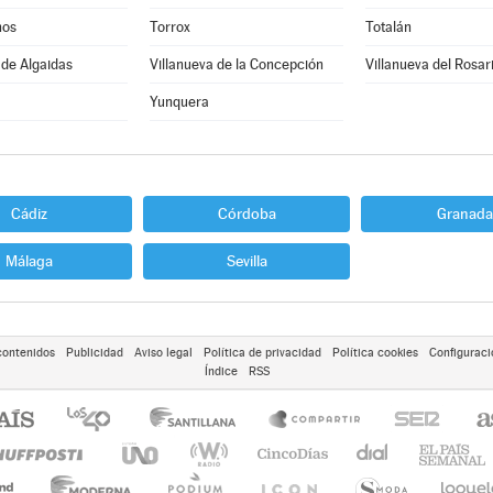
nos
Torrox
Totalán
 de Algaidas
Villanueva de la Concepción
Villanueva del Rosar
Yunquera
Cádiz
Córdoba
Granada
Málaga
Sevilla
contenidos
Publicidad
Aviso legal
Política de privacidad
Política cookies
Configuraci
Índice
RSS