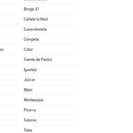
Borge, El
Cañete la Real
Casarabonela
Cómpeta
os
Cútar
Fuente de Piedra
Igualeja
Júzcar
Mijas
Montejaque
Pizarra
Salares
Teba