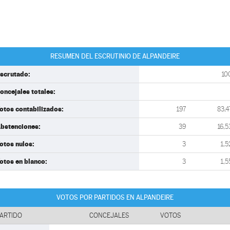
RESUMEN DEL ESCRUTINIO DE ALPANDEIRE
scrutado:
10
oncejales totales:
otos contabilizados:
197
83,4
bstenciones:
39
16,5
otos nulos:
3
1,5
otos en blanco:
3
1,5
VOTOS POR PARTIDOS EN ALPANDEIRE
ARTIDO
CONCEJALES
VOTOS