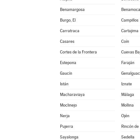
Benamargosa
Benamoca
Burgo, El
Campillos
Carratraca
Cartajima
Casares
Coín
Cortes de la Frontera
Cuevas Ba
Estepona
Faraján
Gaucín
Genalguaci
Istán
Iznate
Macharaviaya
Málaga
Moclinejo
Mollina
Nerja
Ojén
Pujerra
Rincón de 
Sayalonga
Sedella