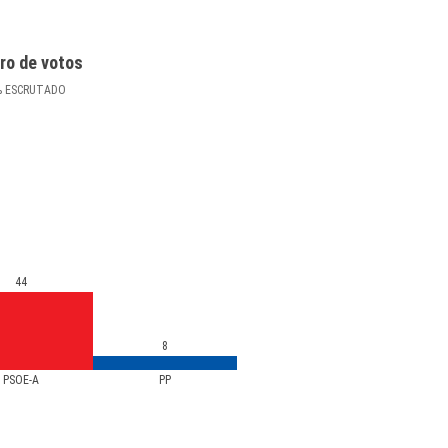
ro de votos
%
ESCRUTADO
44
8
PSOE-A
PP