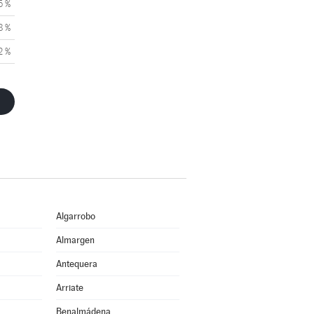
5 %
8 %
2 %
Algarrobo
Almargen
Antequera
Arriate
Benalmádena