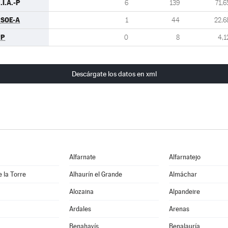
.I.A.-P
6
139
71,6
SOE-A
1
44
22,6
PP
0
8
4,1
Descárgate los datos en xml
Alfarnate
Alfarnatejo
e la Torre
Alhaurín el Grande
Almáchar
Alozaina
Alpandeire
Ardales
Arenas
Benahavís
Benalauría