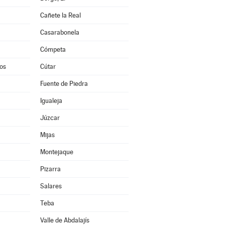
Cañete la Real
Casarabonela
Cómpeta
os
Cútar
Fuente de Piedra
Igualeja
Júzcar
Mijas
Montejaque
Pizarra
Salares
Teba
Valle de Abdalajís