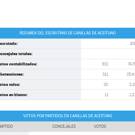
RESUMEN DEL ESCRUTINIO DE CANILLAS DE ACEITUNO
scrutado:
10
oncejales totales:
otos contabilizados:
912
74,5
bstenciones:
311
25,4
otos nulos:
20
2,1
otos en blanco:
11
1,2
VOTOS POR PARTIDOS EN CANILLAS DE ACEITUNO
ARTIDO
CONCEJALES
VOTOS