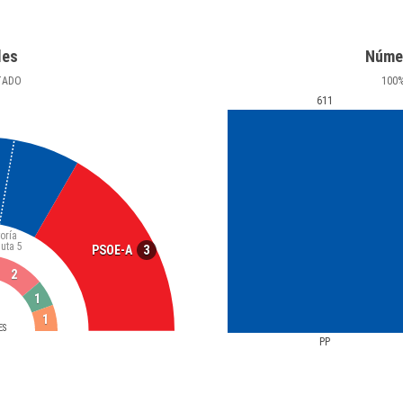
les
Núme
TADO
100
611
oría
luta
5
3
PSOE-A
2
1
1
ES
PP