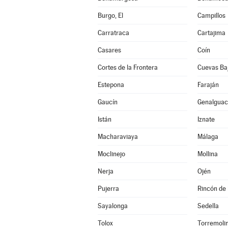
Burgo, El
Campillos
Carratraca
Cartajima
Casares
Coín
Cortes de la Frontera
Cuevas Ba
Estepona
Faraján
Gaucín
Genalguaci
Istán
Iznate
Macharaviaya
Málaga
Moclinejo
Mollina
Nerja
Ojén
Pujerra
Rincón de 
Sayalonga
Sedella
Tolox
Torremoli