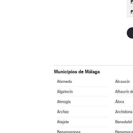
P
Municipios de Málaga
Alameda
Alcaucín
Algatocín
Alhaurín d
Almogía
Álora
Árchez
Archidona
Atajate
Benadalid
Benamargosa
Benamoca