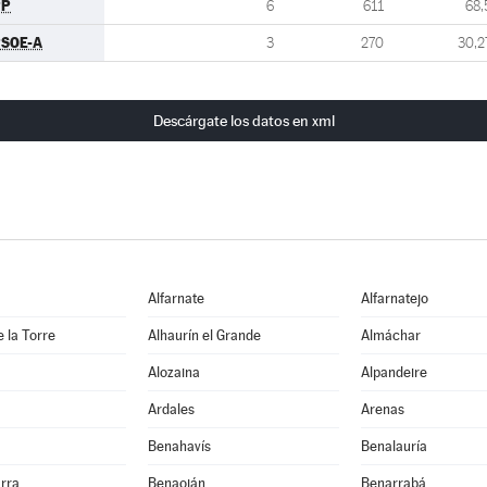
PP
6
611
68,
SOE-A
3
270
30,2
Descárgate los datos en xml
Alfarnate
Alfarnatejo
e la Torre
Alhaurín el Grande
Almáchar
Alozaina
Alpandeire
Ardales
Arenas
Benahavís
Benalauría
rra
Benaoján
Benarrabá