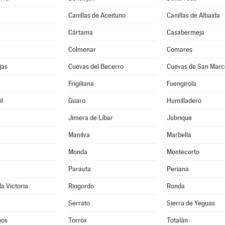
Canillas de Aceituno
Canillas de Albaida
Cártama
Casabermeja
Colmenar
Comares
jas
Cuevas del Becerro
Cuevas de San Marc
Frigiliana
Fuengirola
l
Guaro
Humilladero
Jimera de Líbar
Jubrique
Manilva
Marbella
Monda
Montecorto
Parauta
Periana
la Victoria
Riogordo
Ronda
Serrato
Sierra de Yeguas
nos
Torrox
Totalán