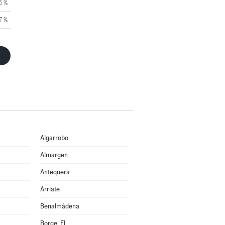
5 %
7 %
Algarrobo
Almargen
Antequera
Arriate
Benalmádena
Borge, El