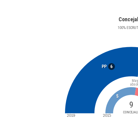
Conceja
100
%
ESCRU
6
PP
May
abso
5
9
CONCEJAL
2019
2015