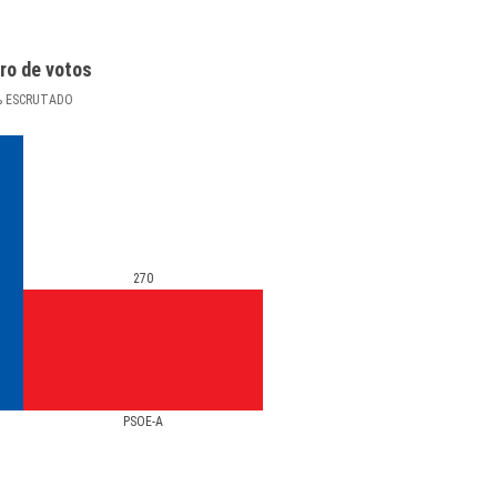
ro de votos
%
ESCRUTADO
270
PSOE-A