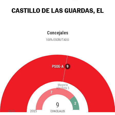
CASTILLO DE LAS GUARDAS, EL
Concejales
100
%
ESCRUTADO
9
PSOE-A
Mayoría
absoluta
5
7
9
2
2019
2015
CONCEJALES