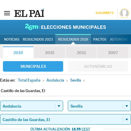
SUSCRÍBETE
26M | Elec
NOTICIAS
RESULTADOS 2023
RESULTADOS 2019
PACTOS
AUTONÓMIC
2019
2015
2011
2007
MUNICIPALES
AUTONÓMICAS
Estás en:
Total España
»
Andalucía
»
Sevilla
»
Castillo de las Guardas, El
18.55
ÚLTIMA ACTUALIZACIÓN:
CEST