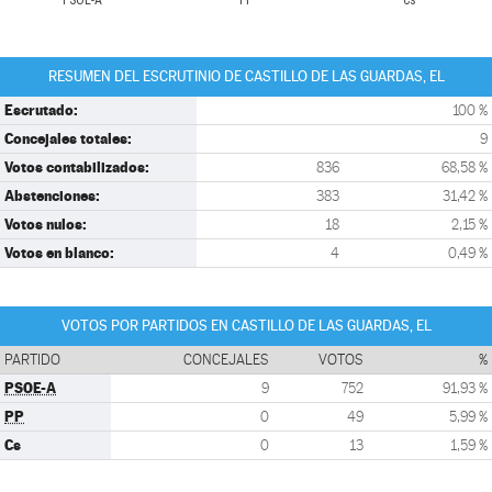
PSOE-A
PP
Cs
RESUMEN DEL ESCRUTINIO DE CASTILLO DE LAS GUARDAS, EL
Escrutado:
100 %
Concejales totales:
9
Votos contabilizados:
836
68,58 %
Abstenciones:
383
31,42 %
Votos nulos:
18
2,15 %
Votos en blanco:
4
0,49 %
VOTOS POR PARTIDOS EN CASTILLO DE LAS GUARDAS, EL
PARTIDO
CONCEJALES
VOTOS
%
PSOE-A
9
752
91,93 %
PP
0
49
5,99 %
Cs
0
13
1,59 %