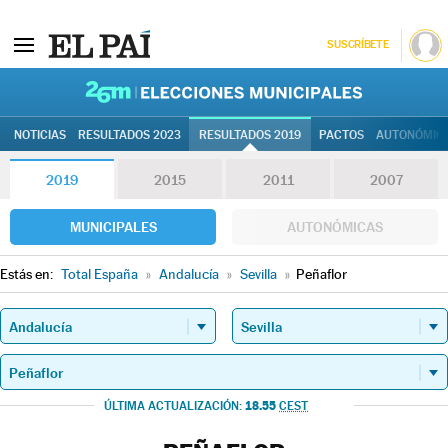
SUSCRÍBETE
26M | Elec
NOTICIAS
RESULTADOS 2023
RESULTADOS 2019
PACTOS
AUTONÓMIC
2019
2015
2011
2007
MUNICIPALES
AUTONÓMICAS
Estás en:
Total España
»
Andalucía
»
Sevilla
»
Peñaflor
18.55
ÚLTIMA ACTUALIZACIÓN:
CEST