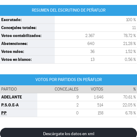
RESUMEN DEL ESCRUTINIO DE PEÑAFLOR
Escrutado:
100 %
Concejales totales:
11
Votos contabilizados:
2.367
78,72 %
Abstenciones:
640
21,28 %
Votos nulos:
36
1,52 %
Votos en blanco:
13
0,56 %
VOTOS POR PARTIDOS EN PEÑAFLOR
PARTIDO
CONCEJALES
VOTOS
%
ADELANTE
9
1.646
70,61 %
P.S.O.E-A
2
514
22,05 %
PP
0
158
6,78 %
Descárgate los datos en xml