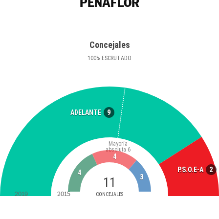
PEÑAFLOR
Concejales
100
%
ESCRUTADO
9
ADELANTE
Mayoría
absoluta
6
4
2
P.S.O.E-A
4
3
11
2019
2015
CONCEJALES