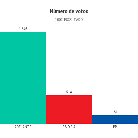
Número de votos
100
%
ESCRUTADO
1.646
514
158
ADELANTE
P.S.O.E-A
PP