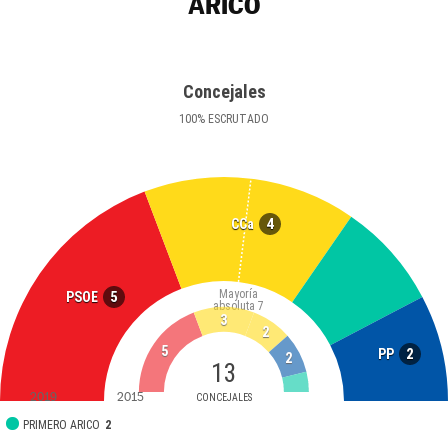
ARICO
Concejales
100
%
ESCRUTADO
4
CCa
Mayoría
5
PSOE
absoluta
7
3
2
5
2
PP
2
13
2019
2015
CONCEJALES
PRIMERO ARICO
2