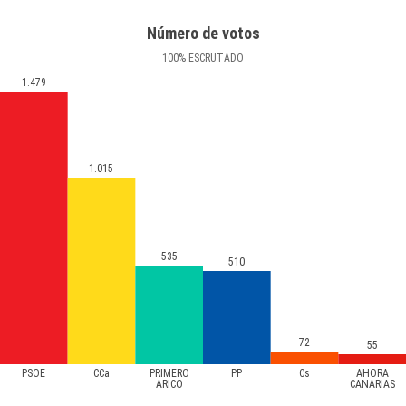
Número de votos
100
%
ESCRUTADO
1.479
1.015
535
510
72
55
PSOE
CCa
PRIMERO
PP
Cs
AHORA
ARICO
CANARIAS