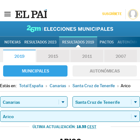
SUSCRÍBETE
26M | Elec
NOTICIAS
RESULTADOS 2023
RESULTADOS 2019
PACTOS
AUTONÓMIC
2019
2015
2011
2007
MUNICIPALES
AUTONÓMICAS
Estás en:
Total España
»
Canarias
»
Santa Cruz de Tenerife
»
Arico
18.55
ÚLTIMA ACTUALIZACIÓN:
CEST