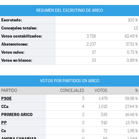
RESUMEN DEL ESCRUTINIO DE ARICO
Escrutado:
100 %
Concejales totales:
13
Votos contabilizados:
3.726
62,49 %
Abstenciones:
2.237
37,51 %
Votos nulos:
27
0,72 %
Votos en blanco:
33
0,89 %
VOTOS POR PARTIDOS EN ARICO
PARTIDO
CONCEJALES
VOTOS
%
PSOE
5
1.479
39,98 %
CCa
4
1.015
27,44 %
PRIMERO ARICO
2
535
14,46 %
PP
2
510
13,79 %
Cs
0
72
1,95 %
AHORA CANARIAS
0
55
1,49 %