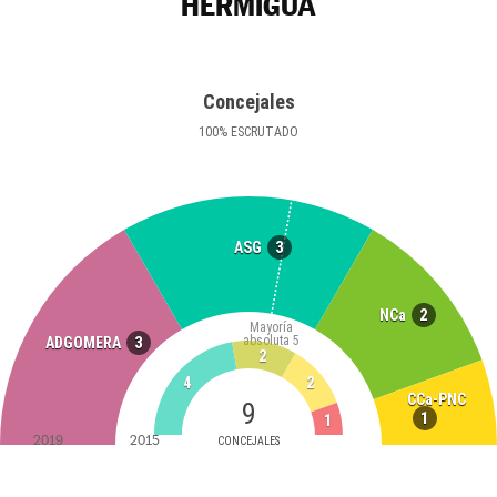
HERMIGUA
Concejales
100
%
ESCRUTADO
3
ASG
2
NCa
Mayoría
absoluta
5
3
ADGOMERA
2
4
2
CCa-PNC
9
1
1
2019
2015
CONCEJALES