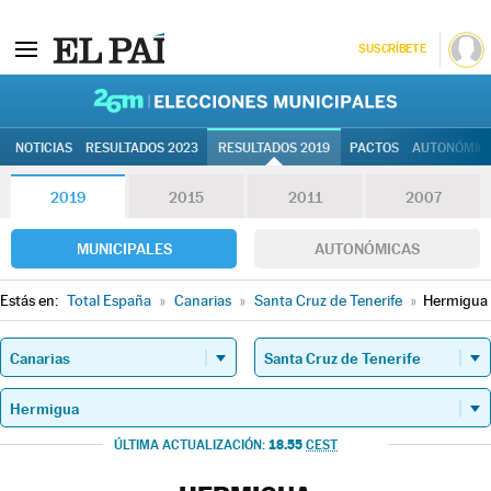
SUSCRÍBETE
26M | Elec
NOTICIAS
RESULTADOS 2023
RESULTADOS 2019
PACTOS
AUTONÓMIC
2019
2015
2011
2007
MUNICIPALES
AUTONÓMICAS
Estás en:
Total España
»
Canarias
»
Santa Cruz de Tenerife
»
Hermigua
18.55
ÚLTIMA ACTUALIZACIÓN:
CEST