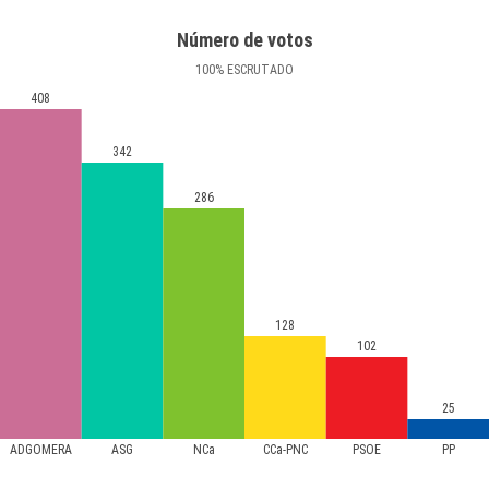
Número de votos
100
%
ESCRUTADO
408
342
286
128
102
25
ADGOMERA
ASG
NCa
CCa-PNC
PSOE
PP