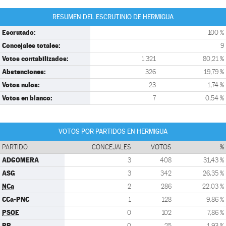
RESUMEN DEL ESCRUTINIO DE HERMIGUA
Escrutado:
100 %
Concejales totales:
9
Votos contabilizados:
1.321
80,21 %
Abstenciones:
326
19,79 %
Votos nulos:
23
1,74 %
Votos en blanco:
7
0,54 %
VOTOS POR PARTIDOS EN HERMIGUA
PARTIDO
CONCEJALES
VOTOS
%
ADGOMERA
3
408
31,43 %
ASG
3
342
26,35 %
NCa
2
286
22,03 %
CCa-PNC
1
128
9,86 %
PSOE
0
102
7,86 %
PP
0
25
1,93 %