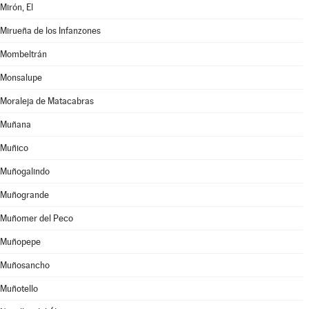
Mirón, El
Mirueña de los Infanzones
Mombeltrán
Monsalupe
Moraleja de Matacabras
Muñana
Muñico
Muñogalindo
Muñogrande
Muñomer del Peco
Muñopepe
Muñosancho
Muñotello