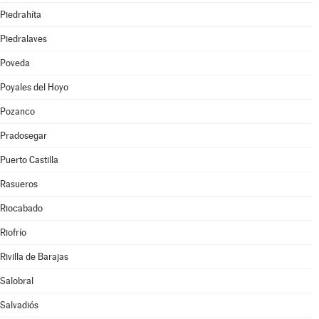
Piedrahíta
Piedralaves
Poveda
Poyales del Hoyo
Pozanco
Pradosegar
Puerto Castilla
Rasueros
Riocabado
Riofrío
Rivilla de Barajas
Salobral
Salvadiós