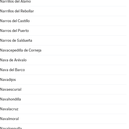
Narrillos del Álamo
Narrillos del Rebollar
Narros del Castillo
Narros del Puerto
Narros de Saldueña
Navacepedilla de Corneja
Nava de Arévalo
Nava del Barco
Navadijos
Navaescurial
Navahondilla
Navalacruz
Navalmoral
Navalonguilla