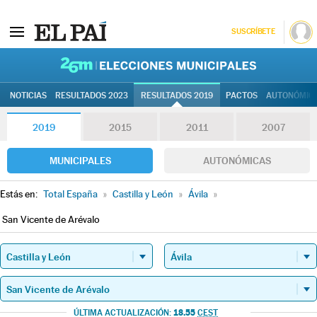
SUSCRÍBETE
26M | Elec
NOTICIAS
RESULTADOS 2023
RESULTADOS 2019
PACTOS
AUTONÓMIC
2019
2015
2011
2007
MUNICIPALES
AUTONÓMICAS
Estás en:
Total España
»
Castilla y León
»
Ávila
»
San Vicente de Arévalo
18.55
ÚLTIMA ACTUALIZACIÓN:
CEST