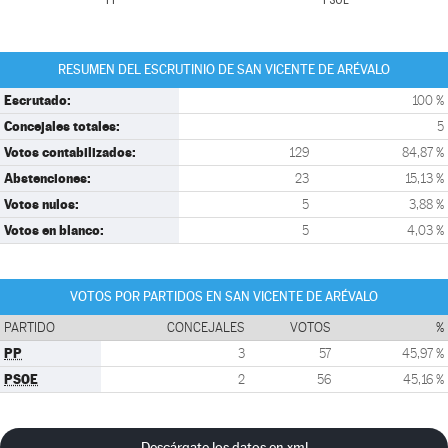
PP
PSOE
RESUMEN DEL ESCRUTINIO DE SAN VICENTE DE ARÉVALO
Escrutado:
100 %
Concejales totales:
5
Votos contabilizados:
129
84,87 %
Abstenciones:
23
15,13 %
Votos nulos:
5
3,88 %
Votos en blanco:
5
4,03 %
VOTOS POR PARTIDOS EN SAN VICENTE DE ARÉVALO
PARTIDO
CONCEJALES
VOTOS
%
PP
3
57
45,97 %
PSOE
2
56
45,16 %
Descárgate los datos en xml