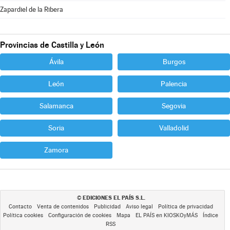
Zapardiel de la Ribera
Provincias de Castilla y León
Ávila
Burgos
León
Palencia
Salamanca
Segovia
Soria
Valladolid
Zamora
EDICIONES EL PAÍS S.L.
©
Contacto
Venta de contenidos
Publicidad
Aviso legal
Política de privacidad
Política cookies
Configuración de cookies
Mapa
EL PAÍS en KIOSKOyMÁS
Índice
RSS