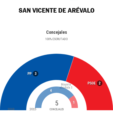
SAN VICENTE DE ARÉVALO
Concejales
100
%
ESCRUTADO
3
PP
2
PSOE
Mayoría
absoluta
3
4
5
1
2019
2015
CONCEJALES