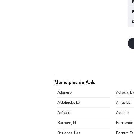
C
Municipios de Ávila
Adanero
Adrada, L
Aldehuela, La
Amavida
Arévalo
Aveinte
Barraco, El
Barromán
Berlanas, Las
Bernuy-Za