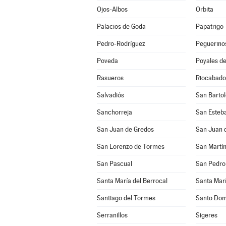
Ojos-Albos
Orbita
Palacios de Goda
Papatrigo
Pedro-Rodríguez
Peguerino
Poveda
Poyales de
Rasueros
Riocabado
Salvadiós
San Barto
Sanchorreja
San Esteba
San Juan de Gredos
San Juan d
San Lorenzo de Tormes
San Pascual
San Pedro 
Santa María del Berrocal
Santa Marí
Santiago del Tormes
Santo Dom
Serranillos
Sigeres