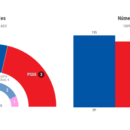
les
Núme
TADO
100
195
3
PSOE
yoría
oluta
4
2
1
ES
PP