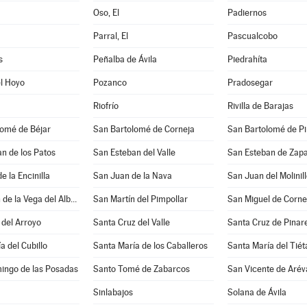
Oso, El
Padiernos
Parral, El
Pascualcobo
s
Peñalba de Ávila
Piedrahíta
l Hoyo
Pozanco
Pradosegar
Riofrío
Rivilla de Barajas
lomé de Béjar
San Bartolomé de Corneja
San Bartolomé de P
n de los Patos
San Esteban del Valle
San Esteban de Zapa
e la Encinilla
San Juan de la Nava
San Juan del Molinil
San Martín de la Vega del Alberche
San Martín del Pimpollar
San Miguel de Corne
del Arroyo
Santa Cruz del Valle
Santa Cruz de Pinar
a del Cubillo
Santa María de los Caballeros
Santa María del Tiét
ingo de las Posadas
Santo Tomé de Zabarcos
San Vicente de Arév
Sinlabajos
Solana de Ávila