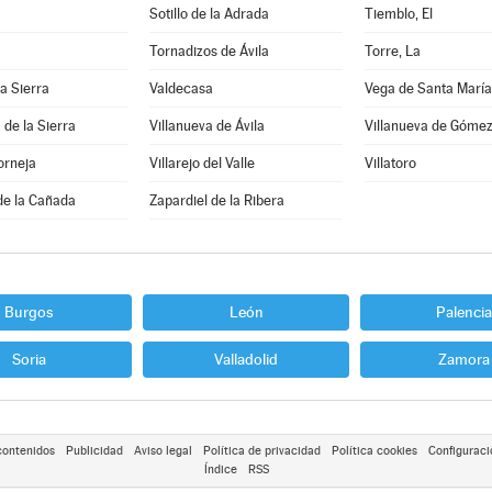
Sotillo de la Adrada
Tiemblo, El
Tornadizos de Ávila
Torre, La
la Sierra
Valdecasa
Vega de Santa María
 de la Sierra
Villanueva de Ávila
Villanueva de Góme
orneja
Villarejo del Valle
Villatoro
de la Cañada
Zapardiel de la Ribera
Burgos
León
Palencia
Soria
Valladolid
Zamora
contenidos
Publicidad
Aviso legal
Política de privacidad
Política cookies
Configuraci
Índice
RSS