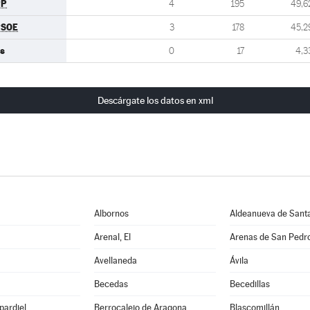
PP
4
195
49,6
PSOE
3
178
45,2
s
0
17
4,3
Descárgate los datos en xml
a
Albornos
Aldeanueva de Sant
Arenal, El
Arenas de San Pedr
Avellaneda
Ávila
Becedas
Becedillas
pardiel
Berrocalejo de Aragona
Blascomillán