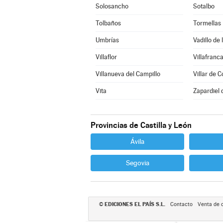
Solosancho
Sotalbo
Tolbaños
Tormellas
Umbrías
Vadillo de 
Villaflor
Villafranca
Villanueva del Campillo
Villar de C
Vita
Zapardiel 
Provincias de Castilla y León
Ávila
Segovia
EDICIONES EL PAÍS S.L.
©
Contacto
Venta de 