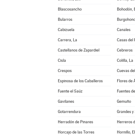
Blascosancho
Bohodón, E
Bularros
Burgohon
Cabizuela
Canales
Carrera, La
Casas del 
Castellanos de Zapardiel
Cebreros
Cisla
Colilla, La
Crespos
Cuevas del
Espinosa de los Caballeros
Flores de Á
Fuente el Saúz
Fuentes d
Gavilanes
Gemuño
Gotarrendura
Grandes y 
Herradón de Pinares
Herreros 
Horcajo de las Torres
Hornillo, El