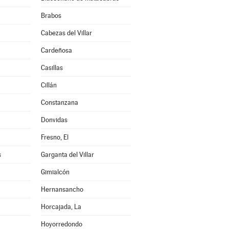
Brabos
Cabezas del Villar
Cardeñosa
Casillas
Cillán
Constanzana
Donvidas
Fresno, El
s
Garganta del Villar
Gimialcón
Hernansancho
Horcajada, La
Hoyorredondo