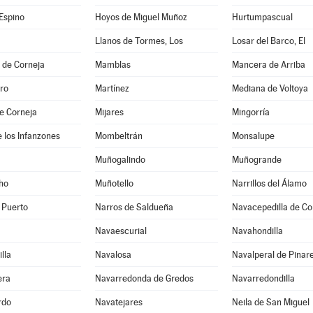
Espino
Hoyos de Miguel Muñoz
Hurtumpascual
Llanos de Tormes, Los
Losar del Barco, El
 de Corneja
Mamblas
Mancera de Arriba
ro
Martínez
Mediana de Voltoya
e Corneja
Mijares
Mingorría
 los Infanzones
Mombeltrán
Monsalupe
Muñogalindo
Muñogrande
ho
Muñotello
Narrillos del Álamo
 Puerto
Narros de Saldueña
Navacepedilla de Co
Navaescurial
Navahondilla
lla
Navalosa
Navalperal de Pinar
era
Navarredonda de Gredos
Navarredondilla
rdo
Navatejares
Neila de San Miguel