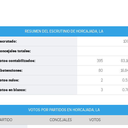
RESUMEN DEL ESCRUTINIO DE HORCAJADA, LA
scrutado:
10
oncejales totales:
otos contabilizados:
395
83,1
bstenciones:
80
16,8
otos nulos:
2
0,5
otos en blanco:
3
0,7
VOTOS POR PARTIDOS EN HORCAJADA, LA
ARTIDO
CONCEJALES
VOTOS