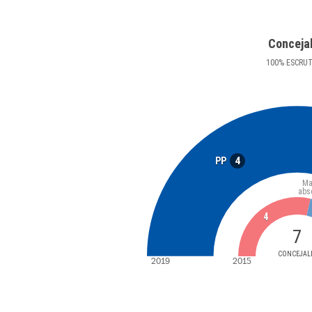
Conceja
100
%
ESCRU
4
PP
Ma
abs
4
7
CONCEJAL
2019
2015