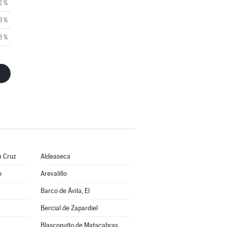
2 %
9 %
3 %
a Cruz
Aldeaseca
o
Arevalillo
Barco de Ávila, El
Bercial de Zapardiel
Blasconuño de Matacabras