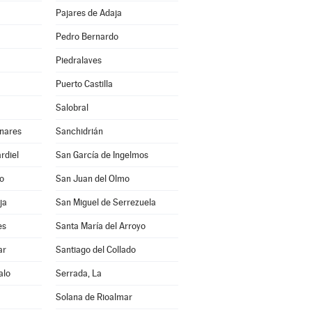
Pajares de Adaja
Pedro Bernardo
Piedralaves
Puerto Castilla
Salobral
inares
Sanchidrián
rdiel
San García de Ingelmos
lo
San Juan del Olmo
ja
San Miguel de Serrezuela
es
Santa María del Arroyo
ar
Santiago del Collado
alo
Serrada, La
Solana de Rioalmar