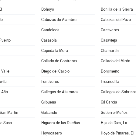
l
Bohoyo
Bonilla de la Sierra
do
Cabezas de Alambre
Cabezas del Pozo
Candeleda
Cantiveros
Puerto
Casasola
Casavieja
Cepeda la Mora
Chamartín
Collado de Contreras
Collado del Mirón
 Valle
Diego del Carpio
Donjimeno
vila
Fontiveros
Fresnedilla
e Año
Gallegos de Altamiros
Gallegos de Sobrino
Gilbuena
Gil García
San Martín
Guisando
Gutierre-Muñoz
de Suso
Higuera de las Dueñas
Hija de Dios, La
Hoyocasero
Hoyo de Pinares, El