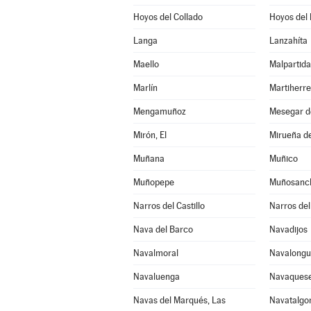
Hoyos del Collado
Hoyos del 
Langa
Lanzahíta
Maello
Malpartida
Marlín
Martiherre
Mengamuñoz
Mesegar d
Mirón, El
Mirueña de
Muñana
Muñico
Muñopepe
Muñosanc
Narros del Castillo
Narros del
Nava del Barco
Navadijos
Navalmoral
Navalongui
Navaluenga
Navaques
Navas del Marqués, Las
Navatalgo