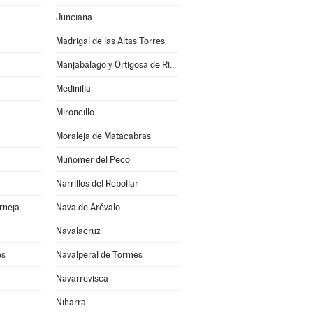
Junciana
Madrigal de las Altas Torres
Manjabálago y Ortigosa de Rioalmar
Medinilla
Mironcillo
Moraleja de Matacabras
Muñomer del Peco
Narrillos del Rebollar
rneja
Nava de Arévalo
Navalacruz
es
Navalperal de Tormes
Navarrevisca
Niharra