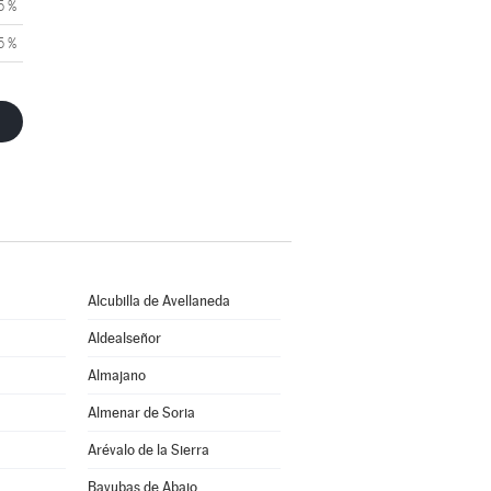
5 %
5 %
Alcubilla de Avellaneda
Aldealseñor
Almajano
Almenar de Soria
Arévalo de la Sierra
Bayubas de Abajo