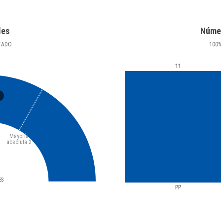
les
Núme
TADO
100
11
3
Mayoría
absoluta
2
ES
PP