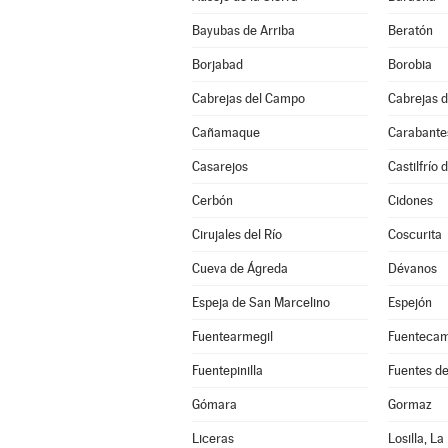
Bayubas de Arriba
Beratón
Borjabad
Borobia
Cabrejas del Campo
Cabrejas d
Cañamaque
Carabante
Casarejos
Castilfrío 
Cerbón
Cidones
Cirujales del Río
Coscurita
Cueva de Ágreda
Dévanos
Espeja de San Marcelino
Espejón
Fuentearmegil
Fuenteca
Fuentepinilla
Fuentes d
Gómara
Gormaz
Liceras
Losilla, La