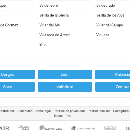
que
Valdenebro
Valdeprado
n
Velilla de la Sierra
Velilla de los Ajos
a de Gormaz
Villar del Ala
Villar del Campo
Villaseca de Arciel
Vinuesa
Yelo
Burgos
León
Palencia
Soria
Valladolid
Zamora
contenidos
Publicidad
Aviso legal
Política de privacidad
Política cookies
Configuraci
Índice
RSS