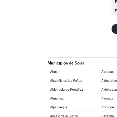
Municipios de Soria
Abejar
Adradas
Alcubilla de las Peñas
Aldealafue
Aldehuela de Periáñez
Aldehuelas
Almaluez
Almarza
Alpanseque
Arancón
Ausejo de la Sierra
Baraona