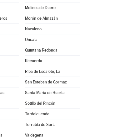
n
Molinos de Duero
eros
Morón de Almazán
Navaleno
Oncala
Quintana Redonda
Recuerda
Riba de Escalote, La
San Esteban de Gormaz
uas
Santa María de Huerta
Sotillo del Rincón
Tardelcuende
Torrubia de Soria
ra
Valdegeña