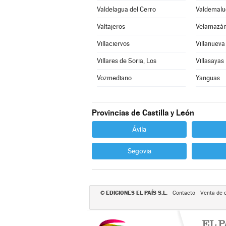
Valdelagua del Cerro
Valdemalu
Valtajeros
Velamazá
Villaciervos
Villanuev
Villares de Soria, Los
Villasayas
Vozmediano
Yanguas
Provincias de Castilla y León
Ávila
Segovia
EDICIONES EL PAÍS S.L.
©
Contacto
Venta de 