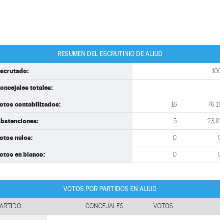
RESUMEN DEL ESCRUTINIO DE ALIUD
scrutado:
10
oncejales totales:
otos contabilizados:
16
76,1
bstenciones:
5
23,8
otos nulos:
0
otos en blanco:
0
VOTOS POR PARTIDOS EN ALIUD
ARTIDO
CONCEJALES
VOTOS