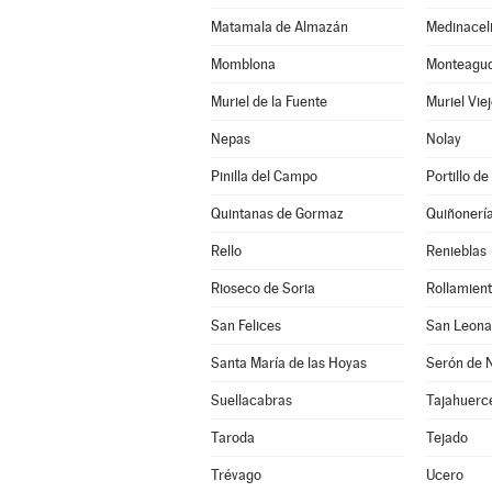
Matamala de Almazán
Medinacel
Momblona
Monteagudo
Muriel de la Fuente
Muriel Vie
Nepas
Nolay
Pinilla del Campo
Portillo de
Quintanas de Gormaz
Quiñonerí
Rello
Renieblas
Rioseco de Soria
Rollamien
San Felices
San Leona
Santa María de las Hoyas
Serón de 
Suellacabras
Tajahuerc
Taroda
Tejado
Trévago
Ucero