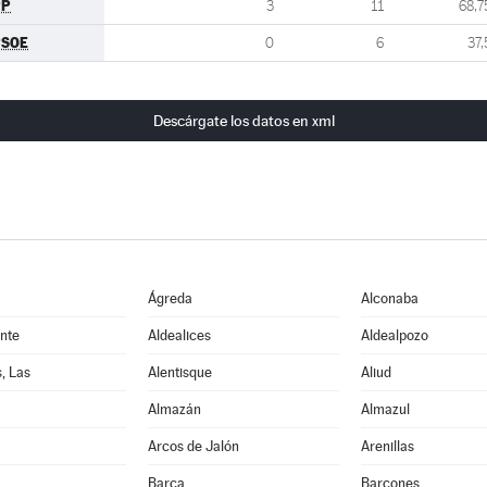
PP
3
11
68,7
PSOE
0
6
37,
Descárgate los datos en xml
Ágreda
Alconaba
nte
Aldealices
Aldealpozo
, Las
Alentisque
Aliud
Almazán
Almazul
Arcos de Jalón
Arenillas
Barca
Barcones