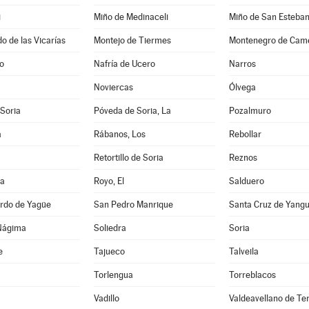
i
Miño de Medinaceli
Miño de San Esteba
 de las Vicarías
Montejo de Tiermes
Montenegro de Cam
jo
Nafría de Ucero
Narros
Noviercas
Ólvega
 Soria
Póveda de Soria, La
Pozalmuro
a
Rábanos, Los
Rebollar
Retortillo de Soria
Reznos
ta
Royo, El
Salduero
rdo de Yagüe
San Pedro Manrique
Santa Cruz de Yang
Nágima
Soliedra
Soria
e
Tajueco
Talveila
Torlengua
Torreblacos
Vadillo
Valdeavellano de Te