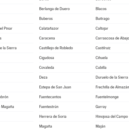
Berlanga de Duero
Blacos
Buberos
Buitrago
el Pinar
Calatañazor
Caltojar
s
Caracena
Carrascosa de Abaj
de la Sierra
Castillejo de Robledo
Castilruiz
Cigudosa
Cihuela
Covaleda
Cubilla
Deza
Duruelo de la Sierra
Estepa de San Juan
Frechilla de Almazá
mbrón
Fuentecantos
Fuentelmonge
e Magaña
Fuentestrún
Garray
Herrera de Soria
Hinojosa del Campo
Magaña
Maján