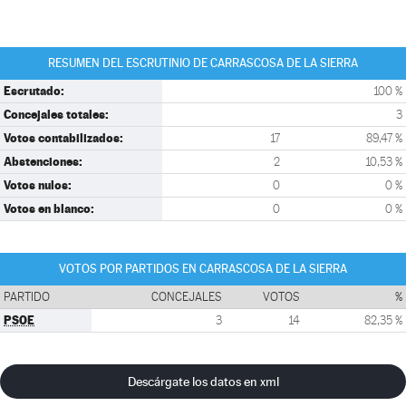
RESUMEN DEL ESCRUTINIO DE CARRASCOSA DE LA SIERRA
Escrutado:
100 %
Concejales totales:
3
Votos contabilizados:
17
89,47 %
Abstenciones:
2
10,53 %
Votos nulos:
0
0 %
Votos en blanco:
0
0 %
VOTOS POR PARTIDOS EN CARRASCOSA DE LA SIERRA
PARTIDO
CONCEJALES
VOTOS
%
PSOE
3
14
82,35 %
Descárgate los datos en xml