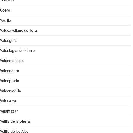
Trévago
Ucero
Vadillo
Valdeavellano de Tera
Valdegeña
Valdelagua del Cerro
Valdemaluque
Valdenebro
Valdeprado
Valderrodilla
Valtajeros
Velamazán
Velilla de la Sierra
Velilla de los Ajos