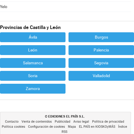
Yelo
Provincias de Castilla y León
Ávila
Burgos
León
Palencia
Salamanca
Segovia
Soria
Valladolid
Zamora
EDICIONES EL PAÍS S.L.
©
Contacto
Venta de contenidos
Publicidad
Aviso legal
Política de privacidad
Política cookies
Configuración de cookies
Mapa
EL PAÍS en KIOSKOyMÁS
Índice
RSS