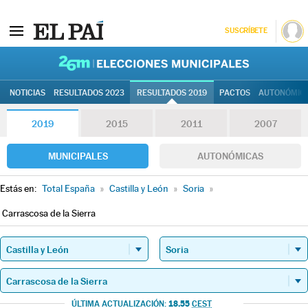
SUSCRÍBETE
26M | Elec
NOTICIAS
RESULTADOS 2023
RESULTADOS 2019
PACTOS
AUTONÓMIC
2019
2015
2011
2007
MUNICIPALES
AUTONÓMICAS
Estás en:
Total España
»
Castilla y León
»
Soria
»
Carrascosa de la Sierra
18.55
ÚLTIMA ACTUALIZACIÓN:
CEST