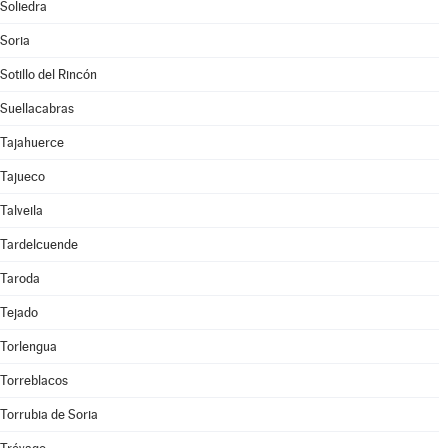
Soliedra
Soria
Sotillo del Rincón
Suellacabras
Tajahuerce
Tajueco
Talveila
Tardelcuende
Taroda
Tejado
Torlengua
Torreblacos
Torrubia de Soria