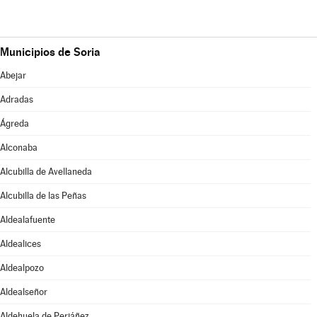
Municipios de Soria
Abejar
Adradas
Ágreda
Alconaba
Alcubilla de Avellaneda
Alcubilla de las Peñas
Aldealafuente
Aldealices
Aldealpozo
Aldealseñor
Aldehuela de Periáñez