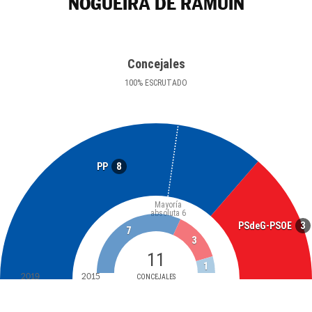
NOGUEIRA DE RAMUÍN
Concejales
100
%
ESCRUTADO
8
PP
Mayoría
absoluta
6
3
PSdeG-PSOE
7
3
11
1
2019
2015
CONCEJALES