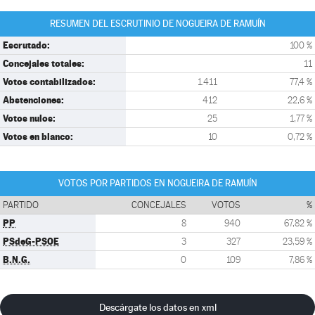
RESUMEN DEL ESCRUTINIO DE NOGUEIRA DE RAMUÍN
Escrutado:
100 %
Concejales totales:
11
Votos contabilizados:
1.411
77,4 %
Abstenciones:
412
22,6 %
Votos nulos:
25
1,77 %
Votos en blanco:
10
0,72 %
VOTOS POR PARTIDOS EN NOGUEIRA DE RAMUÍN
PARTIDO
CONCEJALES
VOTOS
%
PP
8
940
67,82 %
PSdeG-PSOE
3
327
23,59 %
B.N.G.
0
109
7,86 %
Descárgate los datos en xml