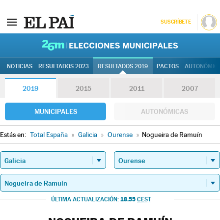
SUSCRÍBETE
26M | Elec
NOTICIAS
RESULTADOS 2023
RESULTADOS 2019
PACTOS
AUTONÓMIC
2019
2015
2011
2007
MUNICIPALES
AUTONÓMICAS
Estás en:
Total España
»
Galicia
»
Ourense
»
Nogueira de Ramuín
18.55
ÚLTIMA ACTUALIZACIÓN:
CEST