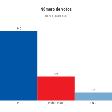
Número de votos
100
%
ESCRUTADO
940
327
109
PP
PSdeG-PSOE
B.N.G.