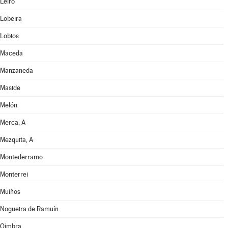
Leiro
Lobeira
Lobios
Maceda
Manzaneda
Maside
Melón
Merca, A
Mezquita, A
Montederramo
Monterrei
Muíños
Nogueira de Ramuín
Oímbra