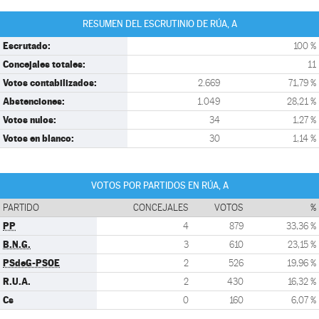
RESUMEN DEL ESCRUTINIO DE RÚA, A
Escrutado:
100 %
Concejales totales:
11
Votos contabilizados:
2.669
71,79 %
Abstenciones:
1.049
28,21 %
Votos nulos:
34
1,27 %
Votos en blanco:
30
1,14 %
VOTOS POR PARTIDOS EN RÚA, A
PARTIDO
CONCEJALES
VOTOS
%
PP
4
879
33,36 %
B.N.G.
3
610
23,15 %
PSdeG-PSOE
2
526
19,96 %
R.U.A.
2
430
16,32 %
Cs
0
160
6,07 %