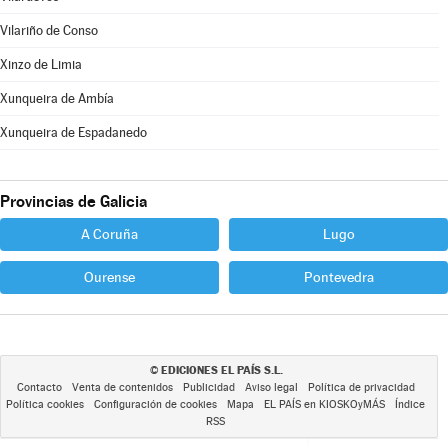
Vilariño de Conso
Xinzo de Limia
Xunqueira de Ambía
Xunqueira de Espadanedo
Provincias de Galicia
A Coruña
Lugo
Ourense
Pontevedra
EDICIONES EL PAÍS S.L.
©
Contacto
Venta de contenidos
Publicidad
Aviso legal
Política de privacidad
Política cookies
Configuración de cookies
Mapa
EL PAÍS en KIOSKOyMÁS
Índice
RSS