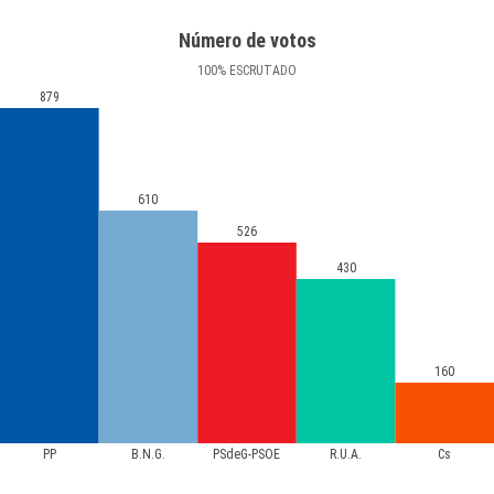
Número de votos
100
%
ESCRUTADO
879
610
526
430
160
PP
B.N.G.
PSdeG-PSOE
R.U.A.
Cs