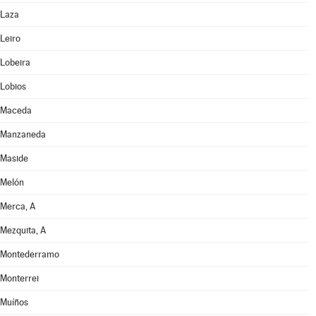
Laza
Leiro
Lobeira
Lobios
Maceda
Manzaneda
Maside
Melón
Merca, A
Mezquita, A
Montederramo
Monterrei
Muíños