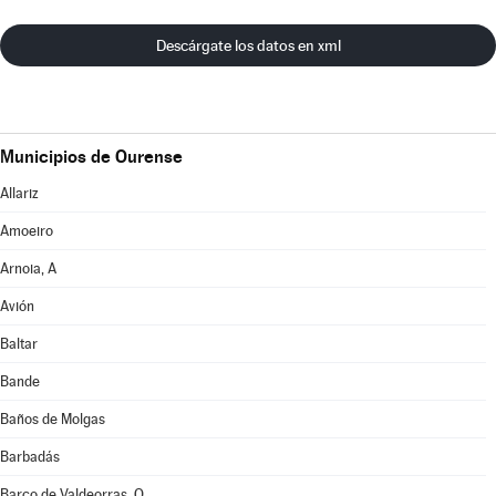
Descárgate los datos en xml
Municipios de Ourense
Allariz
Amoeiro
Arnoia, A
Avión
Baltar
Bande
Baños de Molgas
Barbadás
Barco de Valdeorras, O