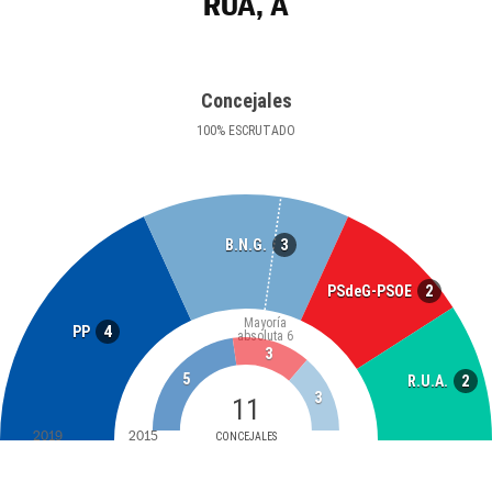
RÚA, A
Concejales
100
%
ESCRUTADO
3
B.N.G.
2
PSdeG-PSOE
Mayoría
4
PP
absoluta
6
3
5
2
R.U.A.
3
11
2019
2015
CONCEJALES