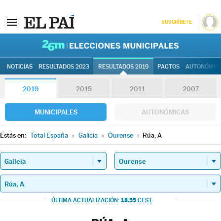
SUSCRÍBETE
26M | Elec
NOTICIAS
RESULTADOS 2023
RESULTADOS 2019
PACTOS
AUTONÓMIC
2019
2015
2011
2007
MUNICIPALES
AUTONÓMICAS
Estás en:
Total España
»
Galicia
»
Ourense
»
Rúa, A
18.55
ÚLTIMA ACTUALIZACIÓN:
CEST