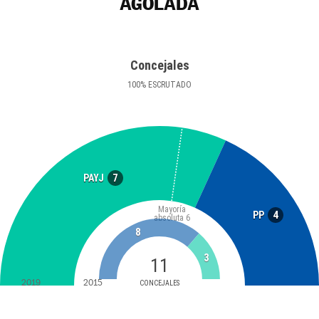
AGOLADA
Concejales
100
%
ESCRUTADO
7
PAYJ
Mayoría
4
PP
absoluta
6
8
3
11
2019
2015
CONCEJALES