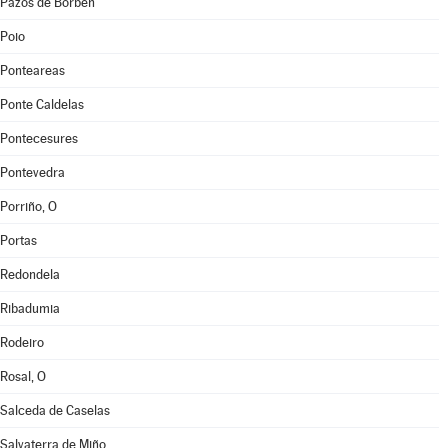
Pazos de Borbén
Poio
Ponteareas
Ponte Caldelas
Pontecesures
Pontevedra
Porriño, O
Portas
Redondela
Ribadumia
Rodeiro
Rosal, O
Salceda de Caselas
Salvaterra de Miño