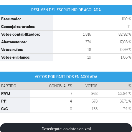
RESUMEN DEL ESCRUTINIO DE AGOLADA
Escrutado:
100 %
Concejales totales:
11
Votos contabilizados:
1.816
82,92 %
Abstenciones:
374
17,08 %
Votos nulos:
18
0,99 %
Votos en blanco:
19
1,06 %
VOTOS POR PARTIDOS EN AGOLADA
PARTIDO
CONCEJALES
VOTOS
%
PAYJ
7
968
53,84 %
PP
4
678
37,71 %
CxG
0
133
7,4 %
Descárgate los datos en xml