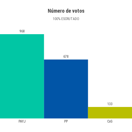
Número de votos
100
%
ESCRUTADO
968
678
133
PAYJ
PP
CxG