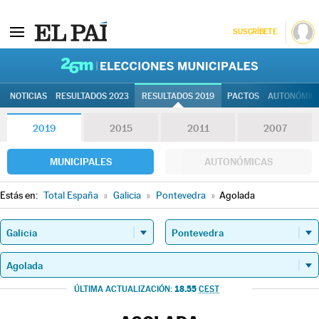
SUSCRÍBETE
26M | Elec
NOTICIAS
RESULTADOS 2023
RESULTADOS 2019
PACTOS
AUTONÓMIC
2019
2015
2011
2007
MUNICIPALES
AUTONÓMICAS
Estás en:
Total España
»
Galicia
»
Pontevedra
»
Agolada
18.55
ÚLTIMA ACTUALIZACIÓN:
CEST