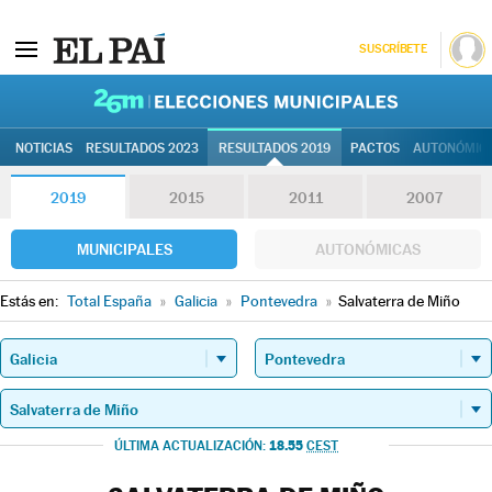
SUSCRÍBETE
26M | Elec
NOTICIAS
RESULTADOS 2023
RESULTADOS 2019
PACTOS
AUTONÓMIC
2019
2015
2011
2007
MUNICIPALES
AUTONÓMICAS
Estás en:
Total España
»
Galicia
»
Pontevedra
»
Salvaterra de Miño
18.55
ÚLTIMA ACTUALIZACIÓN:
CEST