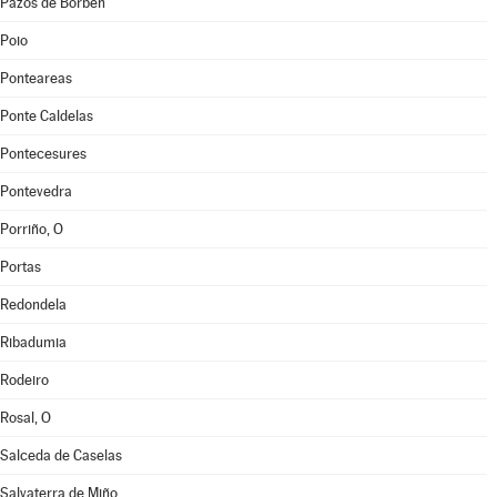
Pazos de Borbén
Poio
Ponteareas
Ponte Caldelas
Pontecesures
Pontevedra
Porriño, O
Portas
Redondela
Ribadumia
Rodeiro
Rosal, O
Salceda de Caselas
Salvaterra de Miño