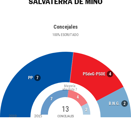
SALVATERRA DE MIÑO
Concejales
100
%
ESCRUTADO
4
PSdeG-PSOE
7
PP
Mayoría
absoluta
7
4
7
2
B.N.G.
13
2
2019
2015
CONCEJALES