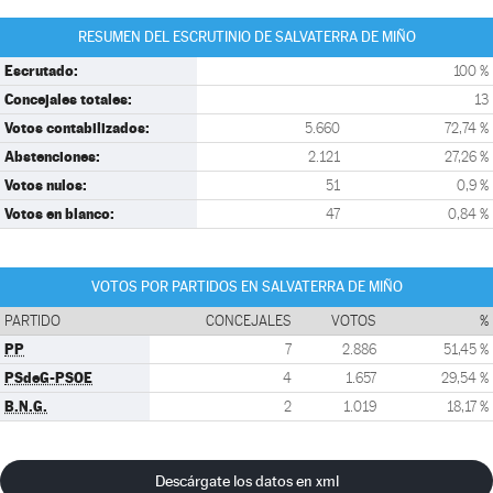
RESUMEN DEL ESCRUTINIO DE SALVATERRA DE MIÑO
Escrutado:
100 %
Concejales totales:
13
Votos contabilizados:
5.660
72,74 %
Abstenciones:
2.121
27,26 %
Votos nulos:
51
0,9 %
Votos en blanco:
47
0,84 %
VOTOS POR PARTIDOS EN SALVATERRA DE MIÑO
PARTIDO
CONCEJALES
VOTOS
%
PP
7
2.886
51,45 %
PSdeG-PSOE
4
1.657
29,54 %
B.N.G.
2
1.019
18,17 %
Descárgate los datos en xml