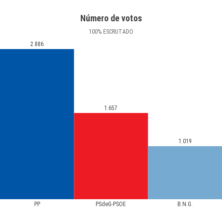
Número de votos
100
%
ESCRUTADO
2.886
1.657
1.019
PP
PSdeG-PSOE
B.N.G.