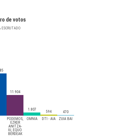
ro de votos
%
ESCRUTADO
85
11.904
1.807
594
470
P
PODEMOS,
OMNIA
DTI - AIA
ZUIA BAI
EZKER
ANITZA-
IU, EQUO
BERDEAK