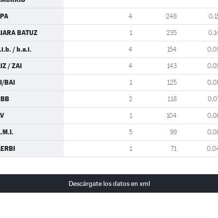
LPA
4
248
0,1
IARA BATUZ
1
235
0,1
.i.b. / b.a.i.
4
154
0,0
IZ / ZAI
4
143
0,0
I/BAI
1
125
0,0
RBB
2
118
0,0
V
1
104
0,0
.M.I.
5
99
0,0
ERBI
1
71
0,0
Descárgate los datos en xml