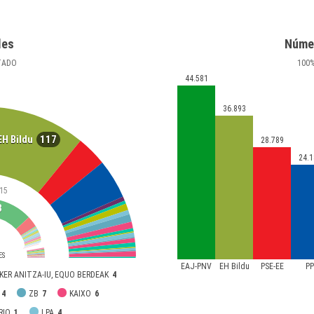
les
Núme
TADO
100
44.581
36.893
117
EH Bildu
28.789
24.1
15
8
ES
EAJ-PNV
EH Bildu
PSE-EE
P
KER ANITZA-IU, EQUO BERDEAK
4
4
ZB
7
KAIXO
6
RIO
1
LPA
4