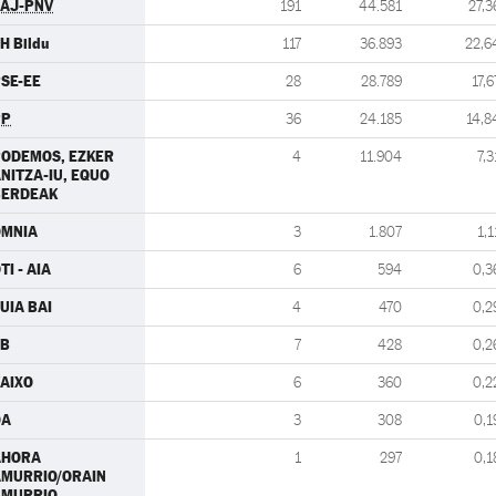
AJ-PNV
191
44.581
27,3
H Bildu
117
36.893
22,6
SE-EE
28
28.789
17,6
PP
36
24.185
14,8
ODEMOS, EZKER
4
11.904
7,3
NITZA-IU, EQUO
BERDEAK
OMNIA
3
1.807
1,1
TI - AIA
6
594
0,3
UIA BAI
4
470
0,2
ZB
7
428
0,2
AIXO
6
360
0,2
OA
3
308
0,1
AHORA
1
297
0,1
MURRIO/ORAIN
AMURRIO