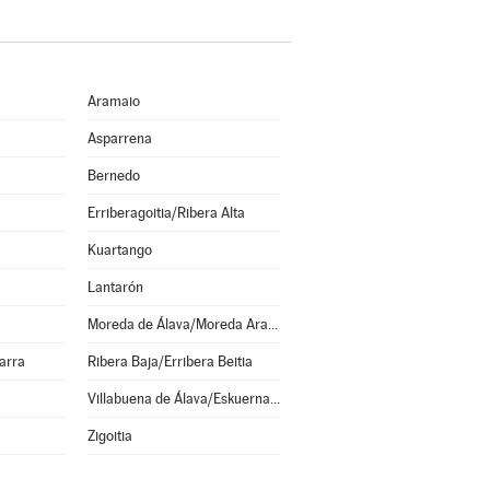
Aramaio
Asparrena
Bernedo
Erriberagoitia/Ribera Alta
Kuartango
Lantarón
Moreda de Álava/Moreda Araba
arra
Ribera Baja/Erribera Beitia
Villabuena de Álava/Eskuernaga
Zigoitia