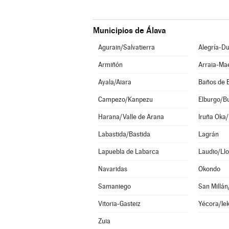
Municipios de Álava
Agurain/Salvatierra
Alegría-Du
Armiñón
Arraia-Ma
Ayala/Aiara
Baños de 
Campezo/Kanpezu
Elburgo/B
Harana/Valle de Arana
Iruña Oka/
Labastida/Bastida
Lagrán
Lapuebla de Labarca
Laudio/Llo
Navaridas
Okondo
Samaniego
San Millá
Vitoria-Gasteiz
Yécora/Ie
Zuia