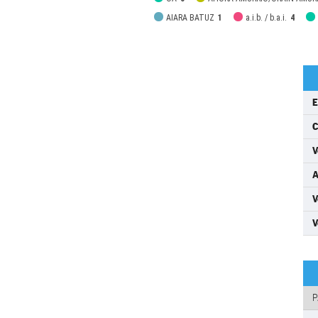
AIARA BATUZ
1
a.i.b. / b.a.i.
4
E
C
V
A
V
V
P