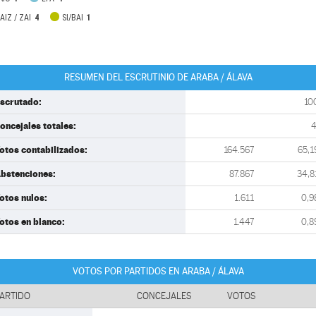
AIZ / ZAI
4
SI/BAI
1
RESUMEN DEL ESCRUTINIO DE ARABA / ÁLAVA
scrutado:
10
oncejales totales:
otos contabilizados:
164.567
65,1
bstenciones:
87.867
34,8
otos nulos:
1.611
0,9
otos en blanco:
1.447
0,8
VOTOS POR PARTIDOS EN ARABA / ÁLAVA
ARTIDO
CONCEJALES
VOTOS