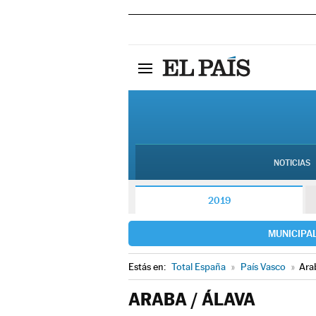
NOTICIAS
2019
MUNICIPA
Estás en:
Total España
»
País Vasco
»
Ara
ARABA / ÁLAVA