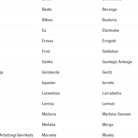
Bedia
Berango
Bilbao
Busturia
Ea
Elantxobe
Ermua
Errigoiti
Fruiz
Galdakao
Gatika
Gautegiz Arteaga
ga
Gordexola
Gorliz
Ispaster
Iurreta
Lanestosa
Larrabetzu
Lemoa
Lemoiz
Mañaria
Markina-Xemein
Meñaka
Morga
Arbatzegi Gerrikaitz
Murueta
Muskiz