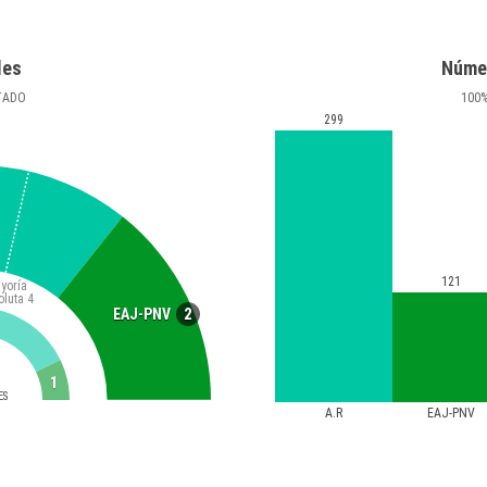
les
Núme
TADO
100
299
121
yoría
oluta
4
2
EAJ-PNV
1
ES
A.R
EAJ-PNV