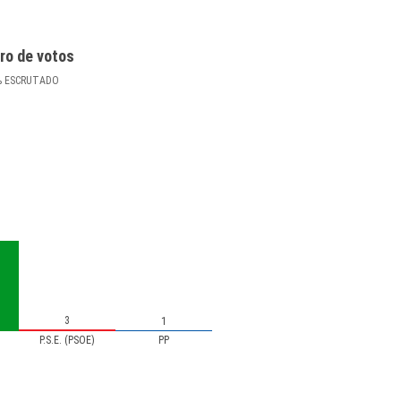
ro de votos
%
ESCRUTADO
3
1
P.S.E. (PSOE)
PP