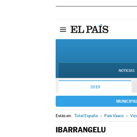
NOTICIAS
2019
MUNICIPA
Estás en:
Total España
»
País Vasco
»
Viz
IBARRANGELU