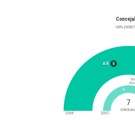
Conceja
100
%
ESCRU
5
A.R
Ma
abs
6
7
CONCEJAL
2019
2015