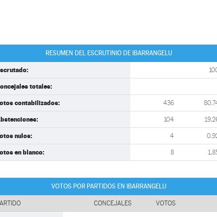
RESUMEN DEL ESCRUTINIO DE IBARRANGELU
scrutado:
10
oncejales totales:
otos contabilizados:
436
80,7
bstenciones:
104
19,2
otos nulos:
4
0,9
otos en blanco:
8
1,8
VOTOS POR PARTIDOS EN IBARRANGELU
ARTIDO
CONCEJALES
VOTOS