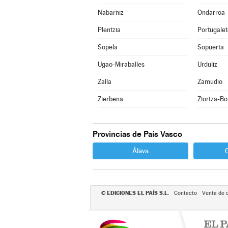
Nabarniz
Ondarroa
Plentzia
Portugalet
Sopela
Sopuerta
Ugao-Miraballes
Urduliz
Zalla
Zamudio
Zierbena
Ziortza-Bo
Provincias de País Vasco
Álava
EDICIONES EL PAÍS S.L.
©
Contacto
Venta de 