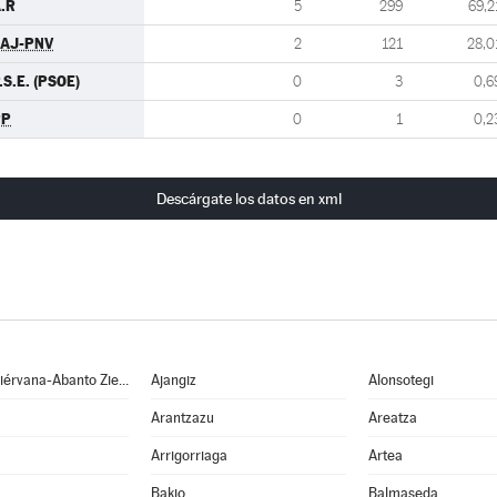
.R
5
299
69,2
AJ-PNV
2
121
28,0
.S.E. (PSOE)
0
3
0,6
PP
0
1
0,2
Descárgate los datos en xml
Abanto y Ciérvana-Abanto Zierbena
Ajangiz
Alonsotegi
Arantzazu
Areatza
Arrigorriaga
Artea
Bakio
Balmaseda