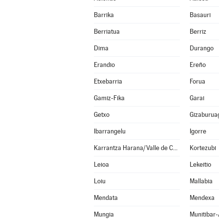
Barrika
Basauri
Berriatua
Berriz
Dima
Durango
Erandio
Ereño
Etxebarria
Forua
Gamiz-Fika
Garai
Getxo
Gizaburua
Ibarrangelu
Igorre
Karrantza Harana/Valle de Carranza
Kortezubi
Leioa
Lekeitio
Loiu
Mallabia
Mendata
Mendexa
Mungia
Munitibar-