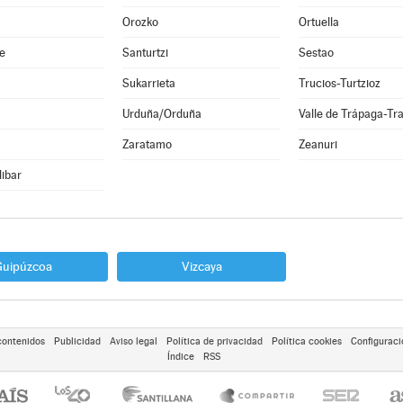
Orozko
Ortuella
e
Santurtzi
Sestao
Sukarrieta
Trucios-Turtzioz
Urduña/Orduña
Valle de Trápaga-Tr
Zaratamo
Zeanuri
libar
Guipúzcoa
Vizcaya
contenidos
Publicidad
Aviso legal
Política de privacidad
Política cookies
Configuraci
Índice
RSS