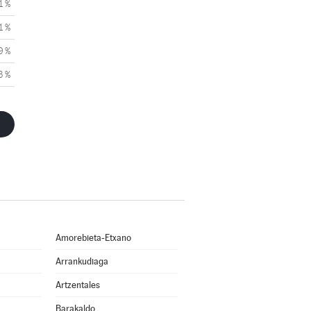
1 %
1 %
9 %
3 %
Amorebieta-Etxano
Arrankudiaga
Artzentales
Barakaldo