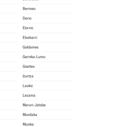
Bermeo
Derio
Elorrio
Etxebarri
Galdames
Gernika-Lumo
Güeñes
Izurtza
Laukiz
Lezama
Maruri-Jatabe
Mundaka
Muxika