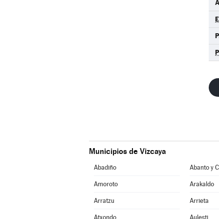
A
E
P
Municipios de Vizcaya
Abadiño
Amoroto
Arakaldo
Arratzu
Arrieta
Atxondo
Aulesti