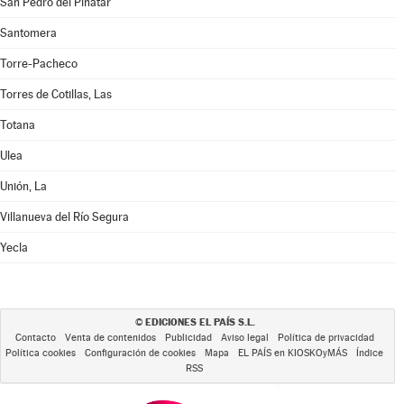
San Pedro del Pinatar
Santomera
Torre-Pacheco
Torres de Cotillas, Las
Totana
Ulea
Unión, La
Villanueva del Río Segura
Yecla
EDICIONES EL PAÍS S.L.
©
Contacto
Venta de contenidos
Publicidad
Aviso legal
Política de privacidad
Política cookies
Configuración de cookies
Mapa
EL PAÍS en KIOSKOyMÁS
Índice
RSS