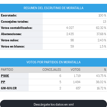
RESUMEN DEL ESCRUTINIO DE MORATALLA
Escrutado:
100 %
Concejales totales:
13
Votos contabilizados:
4.027
62,32 %
Abstenciones:
2.435
37,68 %
Votos nulos:
98
2,43 %
Votos en blanco:
59
1,5 %
VOTOS POR PARTIDOS EN MORATALLA
PARTIDO
CONCEJALES
VOTOS
%
PSOE
6
1.719
43,75 %
PP
5
1.494
38,02 %
GM-IUV.CR
2
657
16,72 %
Descárgate los datos en xml