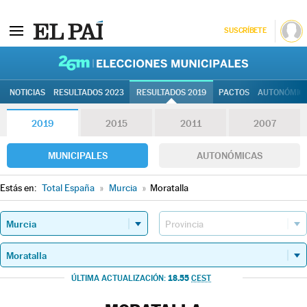
SUSCRÍBETE
26M | Elec
NOTICIAS
RESULTADOS 2023
RESULTADOS 2019
PACTOS
AUTONÓMIC
2019
2015
2011
2007
MUNICIPALES
AUTONÓMICAS
Estás en:
Total España
»
Murcia
»
Moratalla
18.55
ÚLTIMA ACTUALIZACIÓN:
CEST