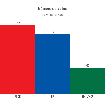
Número de votos
100
%
ESCRUTADO
1.719
1.494
657
PSOE
PP
GM-IUV.CR