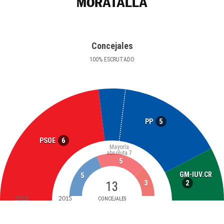
MORATALLA
Concejales
100
%
ESCRUTADO
5
PP
6
PSOE
Mayoría
absoluta
7
5
GM-IUV.CR
5
2
13
3
2019
2015
CONCEJALES