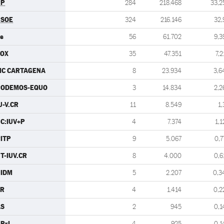
PP
284
218.468
33,2
PSOE
324
216.146
32,
s
56
61.702
9,3
VOX
35
47.351
7,2
MC CARTAGENA
8
23.934
3,6
PODEMOS-EQUO
3
14.834
2,2
U-V.CR
11
8.549
1,
C:IUV+P
4
7.374
1,1
ITP
9
5.067
0,7
T-IUV.CR
8
4.000
0,6
UIDM
5
2.207
0,3
SR
4
1.414
0,2
AS
2
945
0,1
PrL
4
925
0,1