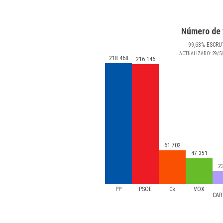
Número de 
99
,68
%
ESCRU
ACTUALIZADO:
29/5
218.468
216.146
61.702
47.351
2
PP
PSOE
Cs
VOX