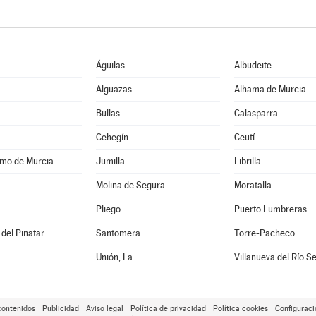
Águilas
Albudeite
Alguazas
Alhama de Murcia
Bullas
Calasparra
Cehegín
Ceutí
amo de Murcia
Jumilla
Librilla
Molina de Segura
Moratalla
Pliego
Puerto Lumbreras
del Pinatar
Santomera
Torre-Pacheco
Unión, La
Villanueva del Río S
contenidos
Publicidad
Aviso legal
Política de privacidad
Política cookies
Configuraci