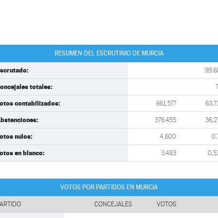
RESUMEN DEL ESCRUTINIO DE MURCIA
scrutado:
99,6
oncejales totales:
otos contabilizados:
661.577
63,7
bstenciones:
376.455
36,2
otos nulos:
4.600
0,
otos en blanco:
3.483
0,5
VOTOS POR PARTIDOS EN MURCIA
ARTIDO
CONCEJALES
VOTOS