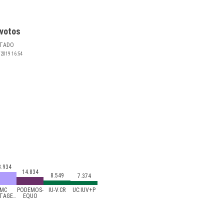
votos
TADO
/2019
16:54
3.934
14.834
8.549
7.374
MC
PODEMOS-
IU-V.CR
UC:IUV+P
CARTAGENA
EQUO