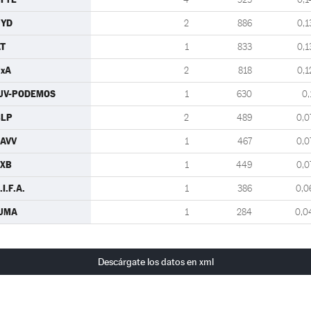
UYD
2
886
0,1
T
1
833
0,1
xA
2
818
0,1
UV-PODEMOS
1
630
0,
BLP
2
489
0,0
AVV
1
467
0,0
VXB
1
449
0,0
.I.F.A.
1
386
0,0
IUMA
1
284
0,0
Descárgate los datos en xml