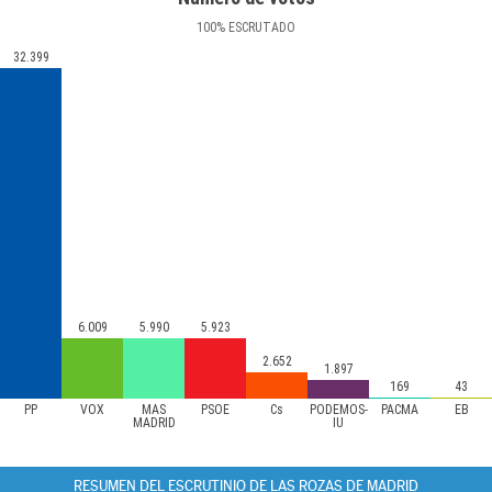
100
%
ESCRUTADO
32.399
6.009
5.990
5.923
2.652
1.897
169
43
PP
VOX
MÁS
PSOE
Cs
PODEMOS-
PACMA
EB
MADRID
IU
RESUMEN DEL ESCRUTINIO DE LAS ROZAS DE MADRID