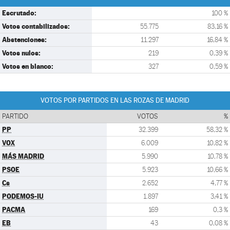
Escrutado:
100 %
Votos contabilizados:
55.775
83,16 %
Abstenciones:
11.297
16,84 %
Votos nulos:
219
0,39 %
Votos en blanco:
327
0,59 %
VOTOS POR PARTIDOS EN LAS ROZAS DE MADRID
PARTIDO
VOTOS
%
PP
32.399
58,32 %
VOX
6.009
10,82 %
MÁS MADRID
5.990
10,78 %
PSOE
5.923
10,66 %
Cs
2.652
4,77 %
PODEMOS-IU
1.897
3,41 %
PACMA
169
0,3 %
EB
43
0,08 %