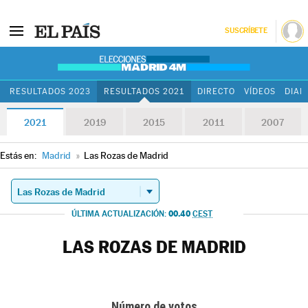
SUSCRÍBETE
RESULTADOS 2023
RESULTADOS 2021
DIRECTO
VÍDEOS
DIAR
2021
2019
2015
2011
2007
Estás en:
Madrid
»
Las Rozas de Madrid
00.40
ÚLTIMA ACTUALIZACIÓN:
CEST
LAS ROZAS DE MADRID
Número de votos