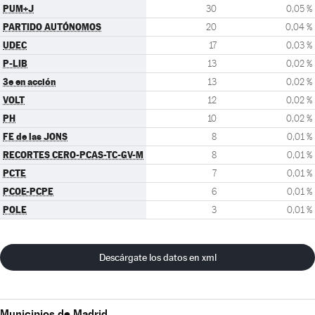
PUM+J
30
0,05 %
PARTIDO AUTÓNOMOS
20
0,04 %
UDEC
17
0,03 %
P-LIB
13
0,02 %
3e en acción
13
0,02 %
VOLT
12
0,02 %
PH
10
0,02 %
FE de las JONS
8
0,01 %
RECORTES CERO-PCAS-TC-GV-M
8
0,01 %
PCTE
7
0,01 %
PCOE-PCPE
6
0,01 %
POLE
3
0,01 %
Descárgate los datos en xml
Municipios de Madrid