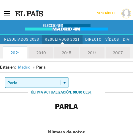
SUSCRÍBETE
RESULTADOS 2023
RESULTADOS 2021
DIRECTO
VÍDEOS
DIAR
2021
2019
2015
2011
2007
Estás en:
Madrid
»
Parla
00.40
ÚLTIMA ACTUALIZACIÓN:
CEST
PARLA
Número de votos