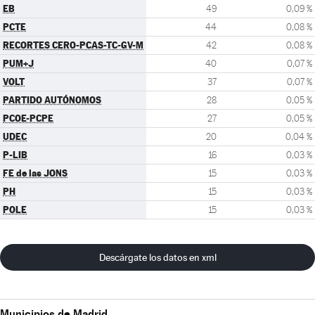
EB
49
0,09 %
PCTE
44
0,08 %
RECORTES CERO-PCAS-TC-GV-M
42
0,08 %
PUM+J
40
0,07 %
VOLT
37
0,07 %
PARTIDO AUTÓNOMOS
28
0,05 %
PCOE-PCPE
27
0,05 %
UDEC
20
0,04 %
P-LIB
16
0,03 %
FE de las JONS
15
0,03 %
PH
15
0,03 %
POLE
15
0,03 %
Descárgate los datos en xml
Municipios de Madrid