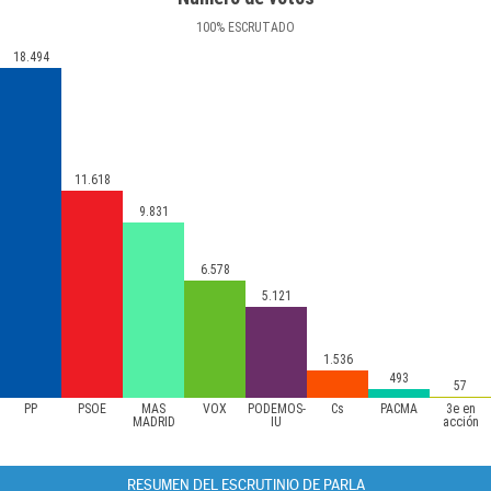
100
%
ESCRUTADO
18.494
11.618
9.831
6.578
5.121
1.536
493
57
PP
PSOE
MÁS
VOX
PODEMOS-
Cs
PACMA
3e en
MADRID
IU
acción
RESUMEN DEL ESCRUTINIO DE PARLA