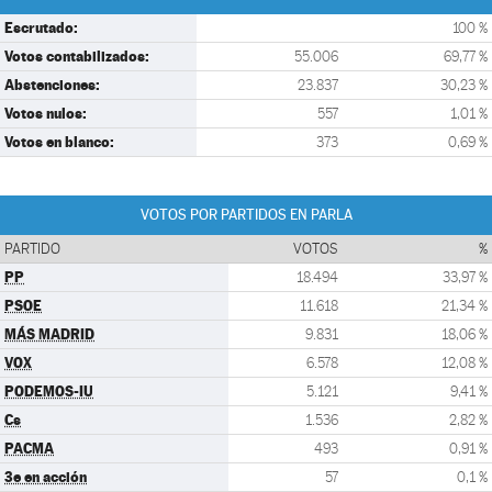
Escrutado:
100 %
Votos contabilizados:
55.006
69,77 %
Abstenciones:
23.837
30,23 %
Votos nulos:
557
1,01 %
Votos en blanco:
373
0,69 %
VOTOS POR PARTIDOS EN PARLA
PARTIDO
VOTOS
%
PP
18.494
33,97 %
PSOE
11.618
21,34 %
MÁS MADRID
9.831
18,06 %
VOX
6.578
12,08 %
PODEMOS-IU
5.121
9,41 %
Cs
1.536
2,82 %
PACMA
493
0,91 %
3e en acción
57
0,1 %