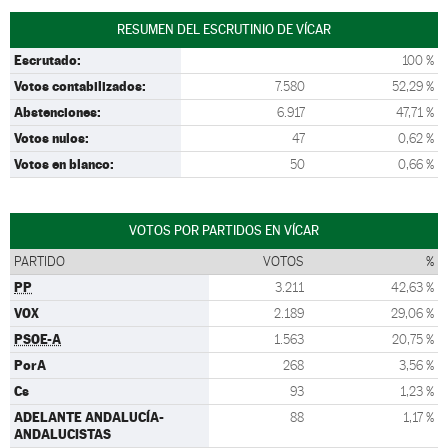
RESUMEN DEL ESCRUTINIO DE VÍCAR
Escrutado:
100 %
Votos contabilizados:
7.580
52,29 %
Abstenciones:
6.917
47,71 %
Votos nulos:
47
0,62 %
Votos en blanco:
50
0,66 %
VOTOS POR PARTIDOS EN VÍCAR
PARTIDO
VOTOS
%
PP
3.211
42,63 %
VOX
2.189
29,06 %
PSOE-A
1.563
20,75 %
PorA
268
3,56 %
Cs
93
1,23 %
ADELANTE ANDALUCÍA-
88
1,17 %
ANDALUCISTAS