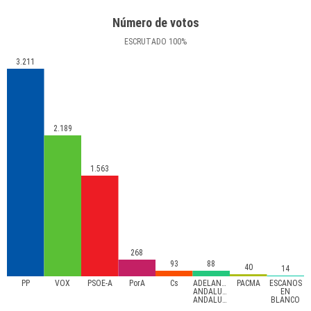
Número de votos
ESCRUTADO
100
%
3.211
2.189
1.563
268
93
88
40
14
PP
VOX
PSOE-A
PorA
Cs
ADELANTE
PACMA
ESCAÑOS
ANDALUCÍA-
EN
ANDALUCISTAS
BLANCO