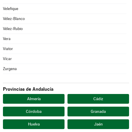
Velefique
Vélez-Blanco
Vélez-Rubio
Vera
Viator
Vícar
Zurgena
Provincias de Andalucía
Almería
Cádiz
Córdoba
Granada
Huelva
Jaén