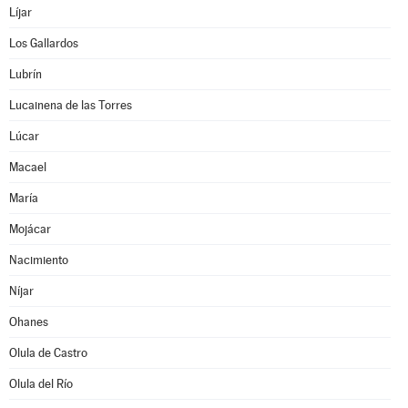
Líjar
Los Gallardos
Lubrín
Lucainena de las Torres
Lúcar
Macael
María
Mojácar
Nacimiento
Níjar
Ohanes
Olula de Castro
Olula del Río