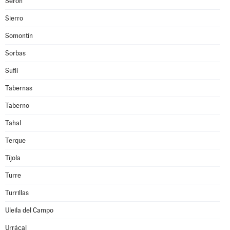
Serón
Sierro
Somontín
Sorbas
Suflí
Tabernas
Taberno
Tahal
Terque
Tíjola
Turre
Turrillas
Uleila del Campo
Urrácal