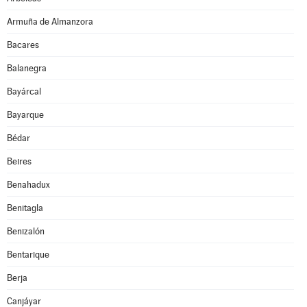
Armuña de Almanzora
Bacares
Balanegra
Bayárcal
Bayarque
Bédar
Beires
Benahadux
Benitagla
Benizalón
Bentarique
Berja
Canjáyar