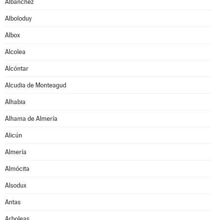
Albanchez
Alboloduy
Albox
Alcolea
Alcóntar
Alcudia de Monteagud
Alhabia
Alhama de Almería
Alicún
Almería
Almócita
Alsodux
Antas
Arboleas