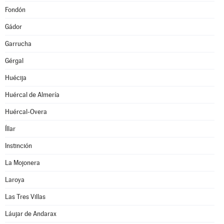
Fondón
Gádor
Garrucha
Gérgal
Huécija
Huércal de Almería
Huércal-Overa
Íllar
Instinción
La Mojonera
Laroya
Las Tres Villas
Láujar de Andarax