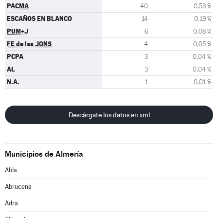
PACMA
40
0,53 %
ESCAÑOS EN BLANCO
14
0,19 %
PUM+J
6
0,08 %
FE de las JONS
4
0,05 %
PCPA
3
0,04 %
AL
3
0,04 %
N.A.
1
0,01 %
Descárgate los datos en xml
Municipios de Almería
Abla
Abrucena
Adra