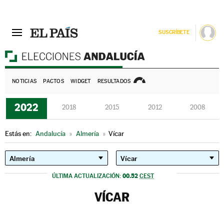
SUSCRÍBETE
E
NOTICIAS
PACTOS
WIDGET
RESULTADOS
2022
2018
2015
2012
2008
Estás en:
Andalucía
»
Almería
»
Vícar
00.52
ÚLTIMA ACTUALIZACIÓN:
CEST
VÍCAR