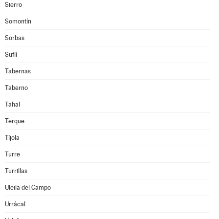
Sierro
Somontín
Sorbas
Suflí
Tabernas
Taberno
Tahal
Terque
Tíjola
Turre
Turrillas
Uleila del Campo
Urrácal