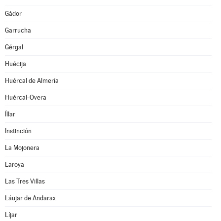
Gádor
Garrucha
Gérgal
Huécija
Huércal de Almería
Huércal-Overa
Íllar
Instinción
La Mojonera
Laroya
Las Tres Villas
Láujar de Andarax
Líjar