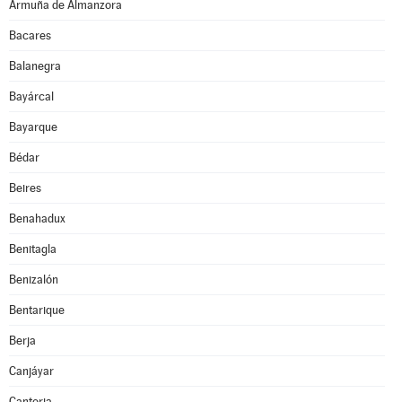
Armuña de Almanzora
Bacares
Balanegra
Bayárcal
Bayarque
Bédar
Beires
Benahadux
Benitagla
Benizalón
Bentarique
Berja
Canjáyar
Cantoria