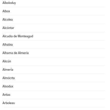
Alboloduy
Albox
Alcolea
Alcóntar
Alcudia de Monteagud
Alhabia
Alhama de Almería
Alicún
Almería
Almócita
Alsodux
Antas
Arboleas