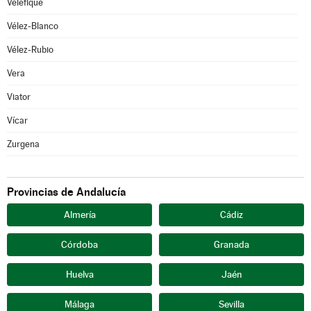
Velefique
Vélez-Blanco
Vélez-Rubio
Vera
Viator
Vícar
Zurgena
Provincias de Andalucía
Almería
Cádiz
Córdoba
Granada
Huelva
Jaén
Málaga
Sevilla