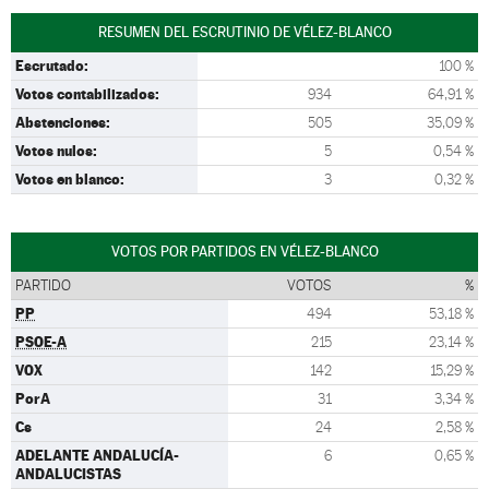
RESUMEN DEL ESCRUTINIO DE VÉLEZ-BLANCO
Escrutado:
100 %
Votos contabilizados:
934
64,91 %
Abstenciones:
505
35,09 %
Votos nulos:
5
0,54 %
Votos en blanco:
3
0,32 %
VOTOS POR PARTIDOS EN VÉLEZ-BLANCO
PARTIDO
VOTOS
%
PP
494
53,18 %
PSOE-A
215
23,14 %
VOX
142
15,29 %
PorA
31
3,34 %
Cs
24
2,58 %
ADELANTE ANDALUCÍA-
6
0,65 %
ANDALUCISTAS