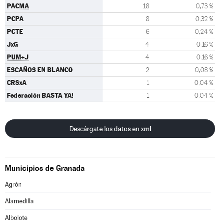
PACMA
18
0,73 %
PCPA
8
0,32 %
PCTE
6
0,24 %
JxG
4
0,16 %
PUM+J
4
0,16 %
ESCAÑOS EN BLANCO
2
0,08 %
CRSxA
1
0,04 %
Federación BASTA YA!
1
0,04 %
Descárgate los datos en xml
Municipios de Granada
Agrón
Alamedilla
Albolote