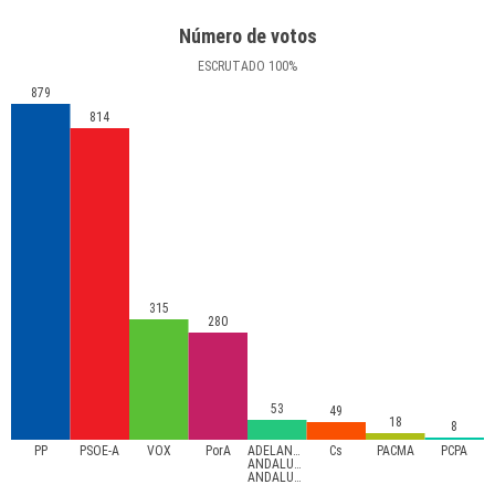
Número de votos
ESCRUTADO
100
%
879
814
315
280
53
49
18
8
PP
PSOE-A
VOX
PorA
ADELANTE
Cs
PACMA
PCPA
ANDALUCÍA-
ANDALUCISTAS