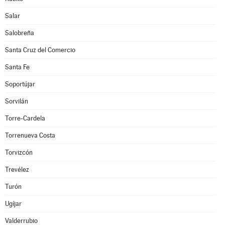
Salar
Salobreña
Santa Cruz del Comercio
Santa Fe
Soportújar
Sorvilán
Torre-Cardela
Torrenueva Costa
Torvizcón
Trevélez
Turón
Ugíjar
Valderrubio