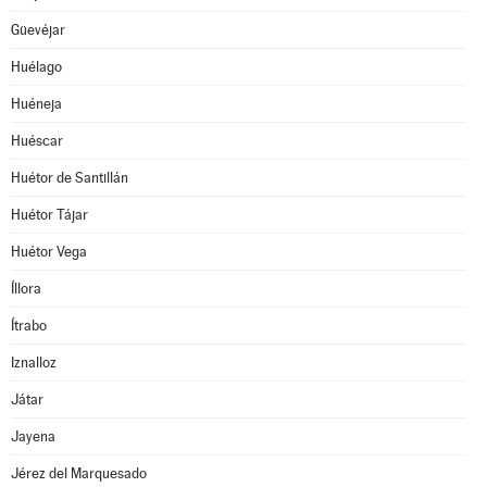
Güevéjar
Huélago
Huéneja
Huéscar
Huétor de Santillán
Huétor Tájar
Huétor Vega
Íllora
Ítrabo
Iznalloz
Játar
Jayena
Jérez del Marquesado