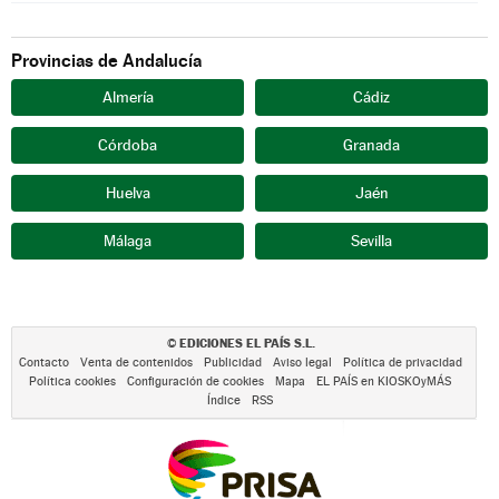
Provincias de Andalucía
Almería
Cádiz
Córdoba
Granada
Huelva
Jaén
Málaga
Sevilla
EDICIONES EL PAÍS S.L.
©
Contacto
Venta de contenidos
Publicidad
Aviso legal
Política de privacidad
Política cookies
Configuración de cookies
Mapa
EL PAÍS en KIOSKOyMÁS
Índice
RSS