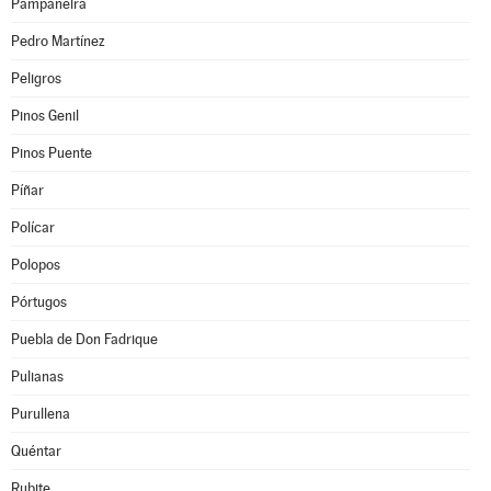
Pampaneira
Pedro Martínez
Peligros
Pinos Genil
Pinos Puente
Píñar
Polícar
Polopos
Pórtugos
Puebla de Don Fadrique
Pulianas
Purullena
Quéntar
Rubite