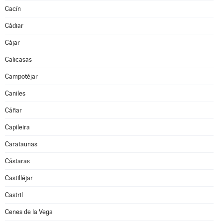
Cacín
Cádiar
Cájar
Calicasas
Campotéjar
Caniles
Cáñar
Capileira
Carataunas
Cástaras
Castilléjar
Castril
Cenes de la Vega