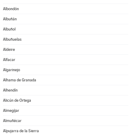
Albondón
Albuñán
Albuñol
Albuñuelas
Aldeire
Alfacar
Algarinejo
Alhama de Granada
Alhendín
Alicún de Ortega
Almegíjar
Almuñécar
Alpujarra de la Sierra