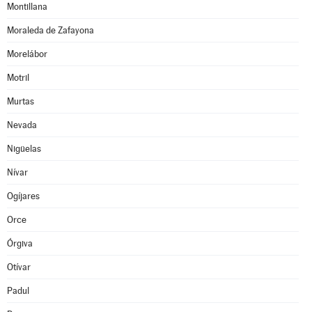
Montillana
Moraleda de Zafayona
Morelábor
Motril
Murtas
Nevada
Nigüelas
Nívar
Ogíjares
Orce
Órgiva
Otívar
Padul