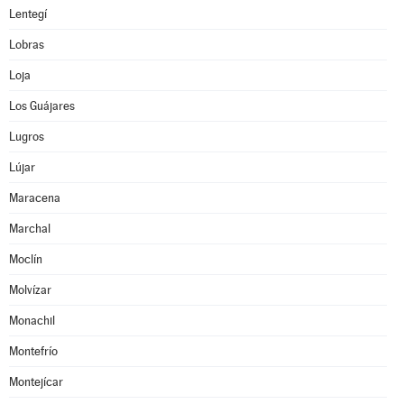
Lentegí
Lobras
Loja
Los Guájares
Lugros
Lújar
Maracena
Marchal
Moclín
Molvízar
Monachil
Montefrío
Montejícar