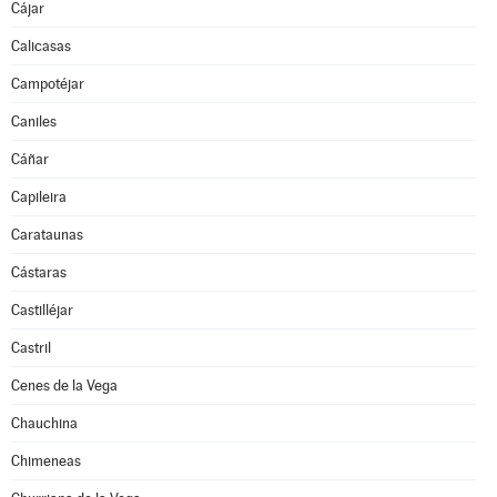
Cájar
Calicasas
Campotéjar
Caniles
Cáñar
Capileira
Carataunas
Cástaras
Castilléjar
Castril
Cenes de la Vega
Chauchina
Chimeneas