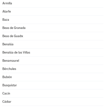
Armilla
Atarfe
Baza
Beas de Granada
Beas de Guadix
Benalúa
Benalúa de las Villas
Benamaurel
Bérchules
Bubión
Busquístar
Cacín
Cádiar