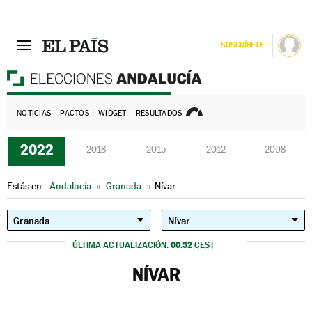
SUSCRÍBETE
E
NOTICIAS
PACTOS
WIDGET
RESULTADOS
2022
2018
2015
2012
2008
Estás en:
Andalucía
»
Granada
»
Nívar
00.52
ÚLTIMA ACTUALIZACIÓN:
CEST
NÍVAR