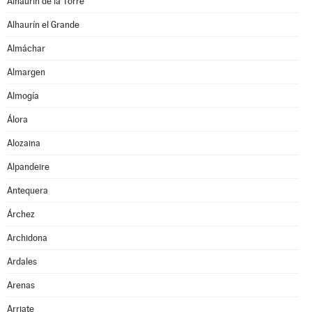
Alhaurín de la Torre
Alhaurín el Grande
Almáchar
Almargen
Almogía
Álora
Alozaina
Alpandeire
Antequera
Árchez
Archidona
Ardales
Arenas
Arriate