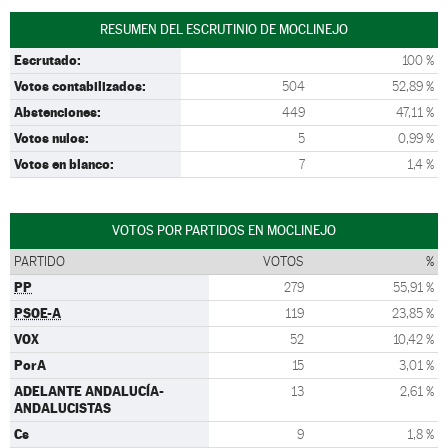
RESUMEN DEL ESCRUTINIO DE MOCLINEJO
Escrutado:
100 %
Votos contabilizados:
504
52,89 %
Abstenciones:
449
47,11 %
Votos nulos:
5
0,99 %
Votos en blanco:
7
1,4 %
VOTOS POR PARTIDOS EN MOCLINEJO
PARTIDO
VOTOS
%
PP
279
55,91 %
PSOE-A
119
23,85 %
VOX
52
10,42 %
PorA
15
3,01 %
ADELANTE ANDALUCÍA-
13
2,61 %
ANDALUCISTAS
Cs
9
1,8 %