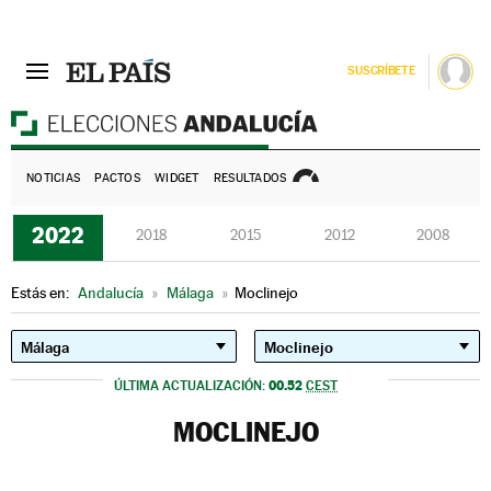
SUSCRÍBETE
E
NOTICIAS
PACTOS
WIDGET
RESULTADOS
2022
2018
2015
2012
2008
Estás en:
Andalucía
»
Málaga
»
Moclinejo
00.52
ÚLTIMA ACTUALIZACIÓN:
CEST
MOCLINEJO