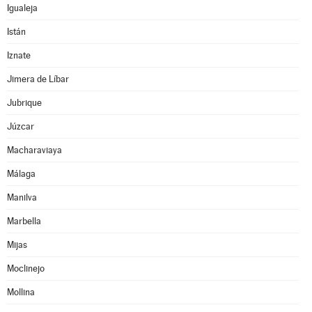
Igualeja
Istán
Iznate
Jimera de Líbar
Jubrique
Júzcar
Macharaviaya
Málaga
Manilva
Marbella
Mijas
Moclinejo
Mollina