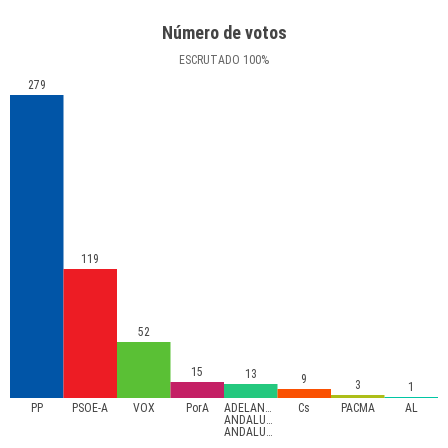
Número de votos
ESCRUTADO
100
%
279
119
52
15
13
9
3
1
PP
PSOE-A
VOX
PorA
ADELANTE
Cs
PACMA
AL
ANDALUCÍA-
ANDALUCISTAS