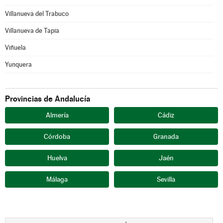
Villanueva del Trabuco
Villanueva de Tapia
Viñuela
Yunquera
Provincias de Andalucía
Almería
Cádiz
Córdoba
Granada
Huelva
Jaén
Málaga
Sevilla