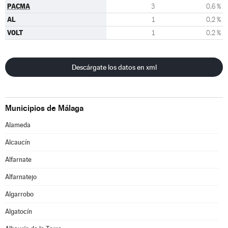
PACMA
3
0,6 %
AL
1
0,2 %
VOLT
1
0,2 %
Descárgate los datos en xml
Municipios de Málaga
Alameda
Alcaucín
Alfarnate
Alfarnatejo
Algarrobo
Algatocín