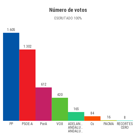
Número de votos
ESCRUTADO
100
%
1.605
1.302
612
420
165
84
16
8
PP
PSOE-A
PorA
VOX
ADELANTE
Cs
PACMA
RECORTES
ANDALUCÍA-
CERO
ANDALUCISTAS