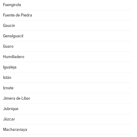
Fuengirola
Fuente de Piedra
Gaucín
Genalguacil
Guaro
Humilladero
Igualeja
Istán
Iznate
Jimera de Líbar
Jubrique
Júzcar
Macharaviaya