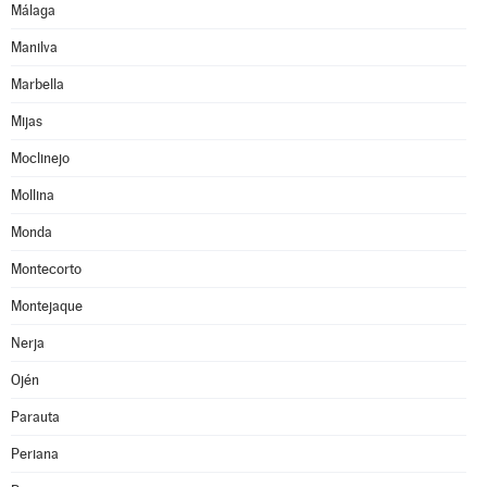
Málaga
Manilva
Marbella
Mijas
Moclinejo
Mollina
Monda
Montecorto
Montejaque
Nerja
Ojén
Parauta
Periana