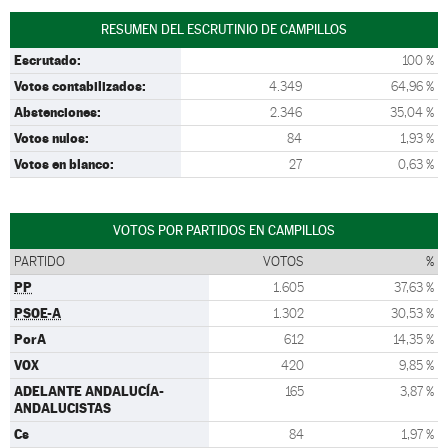
RESUMEN DEL ESCRUTINIO DE CAMPILLOS
Escrutado:
100 %
Votos contabilizados:
4.349
64,96 %
Abstenciones:
2.346
35,04 %
Votos nulos:
84
1,93 %
Votos en blanco:
27
0,63 %
VOTOS POR PARTIDOS EN CAMPILLOS
PARTIDO
VOTOS
%
PP
1.605
37,63 %
PSOE-A
1.302
30,53 %
PorA
612
14,35 %
VOX
420
9,85 %
ADELANTE ANDALUCÍA-
165
3,87 %
ANDALUCISTAS
Cs
84
1,97 %