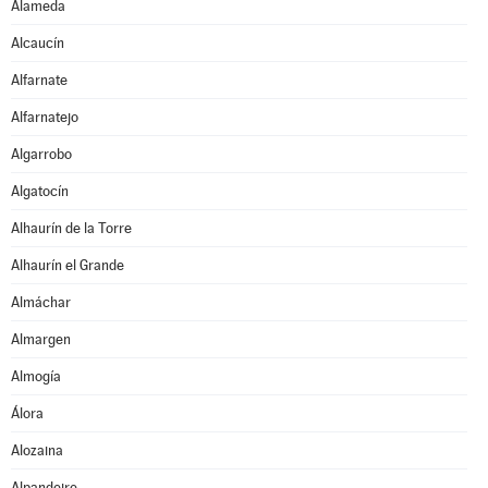
Alameda
Alcaucín
Alfarnate
Alfarnatejo
Algarrobo
Algatocín
Alhaurín de la Torre
Alhaurín el Grande
Almáchar
Almargen
Almogía
Álora
Alozaina
Alpandeire