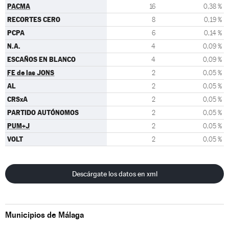
PACMA
16
0,38 %
RECORTES CERO
8
0,19 %
PCPA
6
0,14 %
N.A.
4
0,09 %
ESCAÑOS EN BLANCO
4
0,09 %
FE de las JONS
2
0,05 %
AL
2
0,05 %
CRSxA
2
0,05 %
PARTIDO AUTÓNOMOS
2
0,05 %
PUM+J
2
0,05 %
VOLT
2
0,05 %
Descárgate los datos en xml
Municipios de Málaga