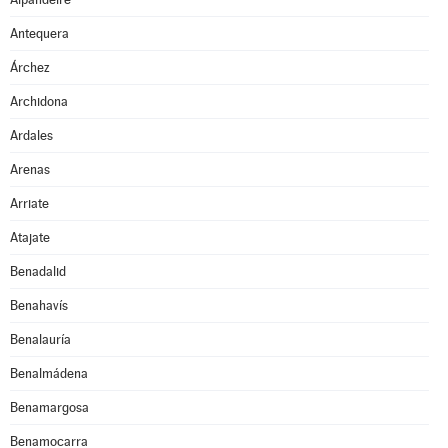
Antequera
Árchez
Archidona
Ardales
Arenas
Arriate
Atajate
Benadalid
Benahavís
Benalauría
Benalmádena
Benamargosa
Benamocarra