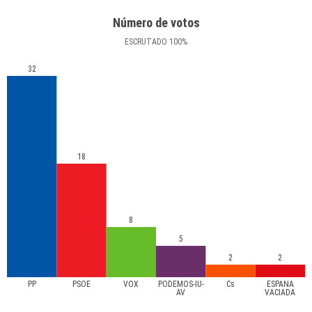
Número de votos
ESCRUTADO
100
%
32
18
8
5
2
2
PP
PSOE
VOX
PODEMOS-IU-
Cs
ESPAÑA
AV
VACIADA