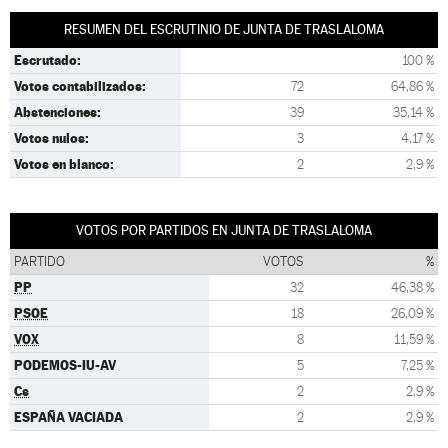
RESUMEN DEL ESCRUTINIO DE JUNTA DE TRASLALOMA
Escrutado:
100 %
Votos contabilizados:
72
64,86 %
Abstenciones:
39
35,14 %
Votos nulos:
3
4,17 %
Votos en blanco:
2
2,9 %
VOTOS POR PARTIDOS EN JUNTA DE TRASLALOMA
PARTIDO
VOTOS
%
PP
32
46,38 %
PSOE
18
26,09 %
VOX
8
11,59 %
PODEMOS-IU-AV
5
7,25 %
Cs
2
2,9 %
ESPAÑA VACIADA
2
2,9 %