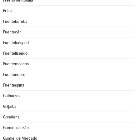
Fresno de Rodilla
Frías
Fuentebureba
Fuentecén
Fuentelcésped
Fuentelisendo
Fuentemolinos
Fuentenebro
Fuentespina
Galbarros
Grijalba
Grisaleña
Gumiel de Izán
Gumiel de Mercado