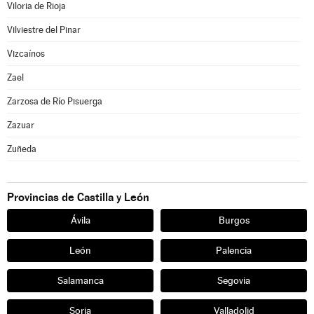
Viloria de Rioja
Vilviestre del Pinar
Vizcaínos
Zael
Zarzosa de Río Pisuerga
Zazuar
Zuñeda
Provincias de Castilla y León
Ávila
Burgos
León
Palencia
Salamanca
Segovia
Soria
Valladolid