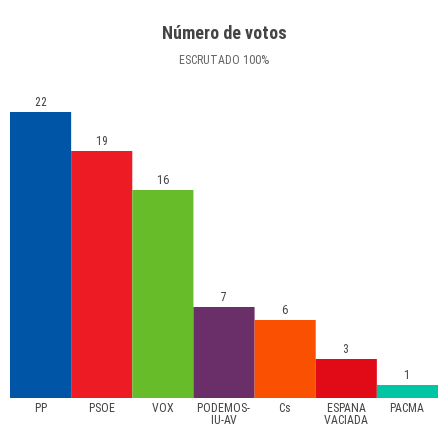
Número de votos
ESCRUTADO
100
%
22
19
16
7
6
3
1
PP
PSOE
VOX
PODEMOS-
Cs
ESPAÑA
PACMA
IU-AV
VACIADA