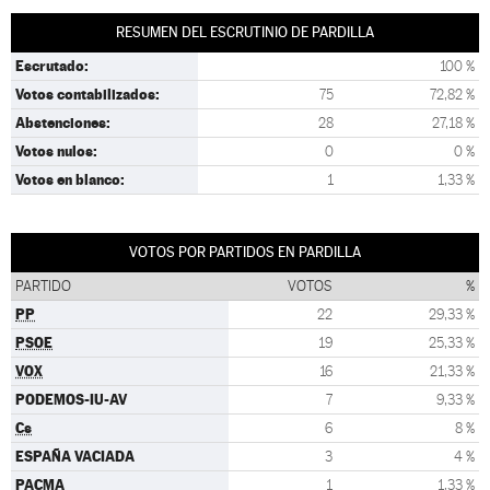
RESUMEN DEL ESCRUTINIO DE PARDILLA
Escrutado:
100 %
Votos contabilizados:
75
72,82 %
Abstenciones:
28
27,18 %
Votos nulos:
0
0 %
Votos en blanco:
1
1,33 %
VOTOS POR PARTIDOS EN PARDILLA
PARTIDO
VOTOS
%
PP
22
29,33 %
PSOE
19
25,33 %
VOX
16
21,33 %
PODEMOS-IU-AV
7
9,33 %
Cs
6
8 %
ESPAÑA VACIADA
3
4 %
PACMA
1
1,33 %