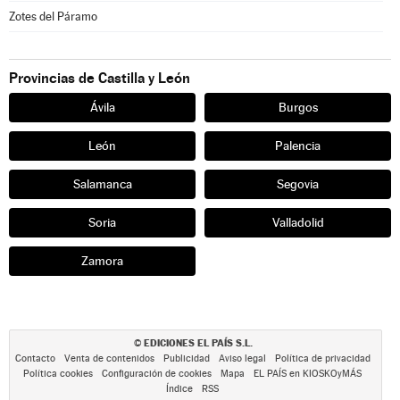
Zotes del Páramo
Provincias de Castilla y León
Ávila
Burgos
León
Palencia
Salamanca
Segovia
Soria
Valladolid
Zamora
EDICIONES EL PAÍS S.L.
©
Contacto
Venta de contenidos
Publicidad
Aviso legal
Política de privacidad
Política cookies
Configuración de cookies
Mapa
EL PAÍS en KIOSKOyMÁS
Índice
RSS