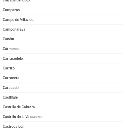
Calzada del Coto
Campazas
Campo de Villavidel
Camponaraya
Candín
Cármenes
Carracedelo
Carrizo
Carrocera
Carucedo
Castilfalé
Castrillo de Cabrera
Castrillo de la Valduerna
Castrocalbón