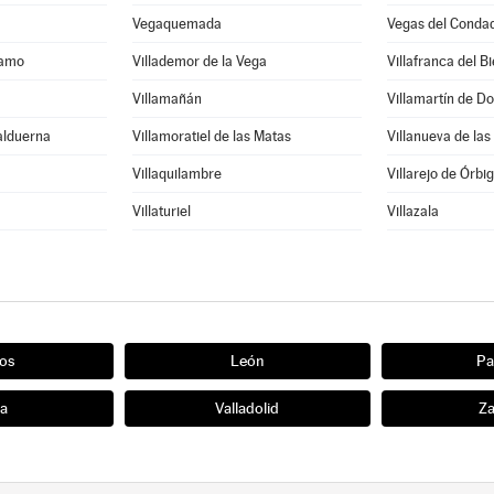
Vegaquemada
Vegas del Conda
ramo
Villademor de la Vega
Villafranca del B
Villamañán
Villamartín de D
alduerna
Villamoratiel de las Matas
Villanueva de la
Villaquilambre
Villarejo de Órbi
Villaturiel
Villazala
os
León
Pa
ia
Valladolid
Z