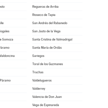
osto
Regueras de Arriba
Rioseco de Tapia
lle
San Andrés del Rabanedo
Nogales
San Justo de la Vega
de Somoza
Santa Cristina de Valmadrigal
 Páramo
Santa María de Ordás
 Valdoncina
Sariegos
Toral de los Guzmanes
Truchas
l Páramo
Valdelugueros
Valderrey
Valencia de Don Juan
Vega de Espinareda