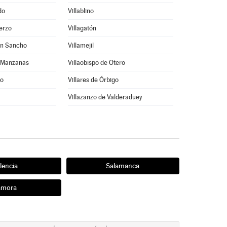
do
Villablino
ierzo
Villagatón
on Sancho
Villamejil
s Manzanas
Villaobispo de Otero
go
Villares de Órbigo
Villazanzo de Valderaduey
lencia
Salamanca
amora