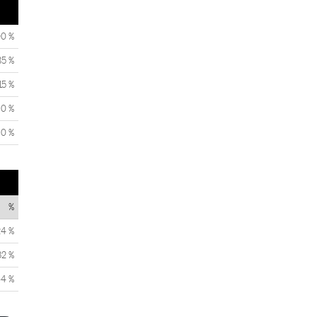
00 %
85 %
15 %
0 %
0 %
%
24 %
32 %
44 %