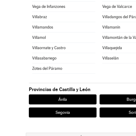
Vega de Infanzones
Vega de Valcarce
Villabraz
Villadangos del Pá
Villamandos
Villamanín
Villamol
Villamontán de la V
Villaornate y Castro
Villaquejida
Villasabariego
Villaselán
Zotes del Páramo
Provincias de Castilla y León
Ávila
Burg
Segovia
Sor