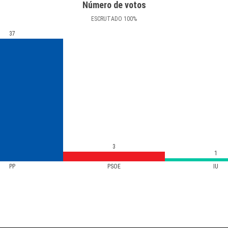
Número de votos
ESCRUTADO
100
%
37
3
1
PP
PSOE
IU