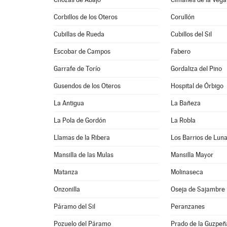
Corbillos de los Oteros
Corullón
Cubillas de Rueda
Cubillos del Sil
Escobar de Campos
Fabero
Garrafe de Torío
Gordaliza del Pino
Gusendos de los Oteros
Hospital de Órbigo
La Antigua
La Bañeza
La Pola de Gordón
La Robla
Llamas de la Ribera
Los Barrios de Lun
Mansilla de las Mulas
Mansilla Mayor
Matanza
Molinaseca
Onzonilla
Oseja de Sajambre
Páramo del Sil
Peranzanes
Pozuelo del Páramo
Prado de la Guzpeñ