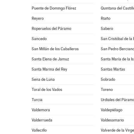
Puente de Domingo Flórez
Quintana del Castill
Reyero
Riaño
Roperuelos del Páramo
Sabero
Sancedo
San Cristóbal de la
San Millán de los Caballeros
San Pedro Bercian
Santa Elena de Jamuz
Santa María de la Is
Santa Marina del Rey
Santas Martas
Sena de Luna
Sobrado
Toral de los Vados
Toreno
Turcia
Urdiales del Páram
Valdemora
Valdepiélago
Valderrueda
Valdesamario
Vallecillo
Valverde de la Virg