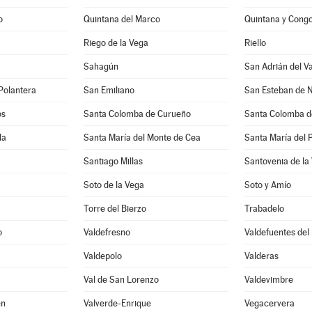
o
Quintana del Marco
Quintana y Cong
Riego de la Vega
Riello
Sahagún
San Adrián del Va
 Polantera
San Emiliano
San Esteban de 
os
Santa Colomba de Curueño
Santa Colomba 
la
Santa María del Monte de Cea
Santa María del
Santiago Millas
Santovenia de la
Soto de la Vega
Soto y Amío
Torre del Bierzo
Trabadelo
o
Valdefresno
Valdefuentes de
Valdepolo
Valderas
Val de San Lorenzo
Valdevimbre
en
Valverde-Enrique
Vegacervera