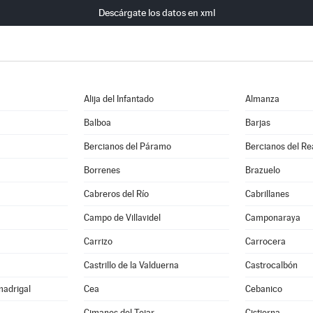
Descárgate los datos en xml
Alija del Infantado
Almanza
Balboa
Barjas
Bercianos del Páramo
Bercianos del Re
Borrenes
Brazuelo
Cabreros del Río
Cabrillanes
Campo de Villavidel
Camponaraya
Carrizo
Carrocera
a
Castrillo de la Valduerna
Castrocalbón
madrigal
Cea
Cebanico
Cimanes del Tejar
Cistierna