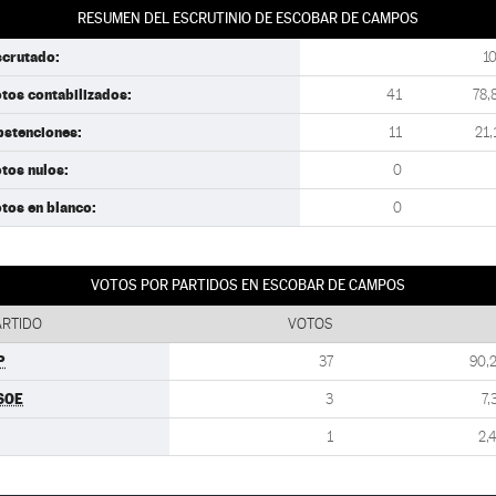
RESUMEN DEL ESCRUTINIO DE ESCOBAR DE CAMPOS
scrutado:
1
tos contabilizados:
41
78,
bstenciones:
11
21,
tos nulos:
0
tos en blanco:
0
VOTOS POR PARTIDOS EN ESCOBAR DE CAMPOS
ARTIDO
VOTOS
P
37
90,
SOE
3
7,
1
2,