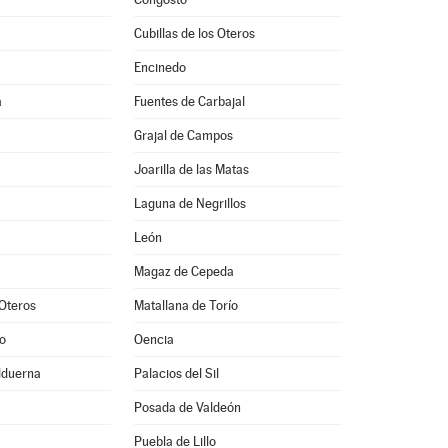
Cubillas de los Oteros
Encinedo
a
Fuentes de Carbajal
Grajal de Campos
Joarilla de las Matas
Laguna de Negrillos
León
Magaz de Cepeda
Oteros
Matallana de Torío
o
Oencia
alduerna
Palacios del Sil
Posada de Valdeón
Puebla de Lillo