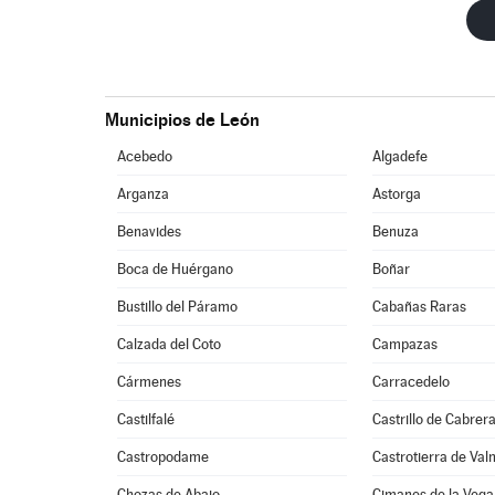
Municipios de León
Acebedo
Algadefe
Arganza
Astorga
Benavides
Benuza
Boca de Huérgano
Boñar
Bustillo del Páramo
Cabañas Raras
Calzada del Coto
Campazas
Cármenes
Carracedelo
Castilfalé
Castrillo de Cabrer
Castropodame
Castrotierra de Val
Chozas de Abajo
Cimanes de la Vega