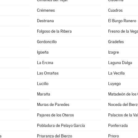
Crémenes
Cuadros
Destriana
El Burgo Ranero
Folgoso de la Ribera
Fresno de la Veg
Gordoncillo
Gradefes
Igüeña
Izagre
La Ercina
Laguna Dalga
Las Omañas
La Vecilla
a
Lucillo
Luyego
Maraña
Matadeón de los 
Murias de Paredes
Noceda del Bierz
Pajares de los Oteros
Palacios de la V
Pobladura de Pelayo García
Ponferrada
a
Priaranza del Bierzo
Prioro