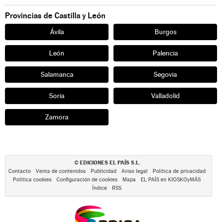
Provincias de Castilla y León
Ávila
Burgos
León
Palencia
Salamanca
Segovia
Soria
Valladolid
Zamora
EDICIONES EL PAÍS S.L.
©
Contacto
Venta de contenidos
Publicidad
Aviso legal
Política de privacidad
Política cookies
Configuración de cookies
Mapa
EL PAÍS en KIOSKOyMÁS
Índice
RSS