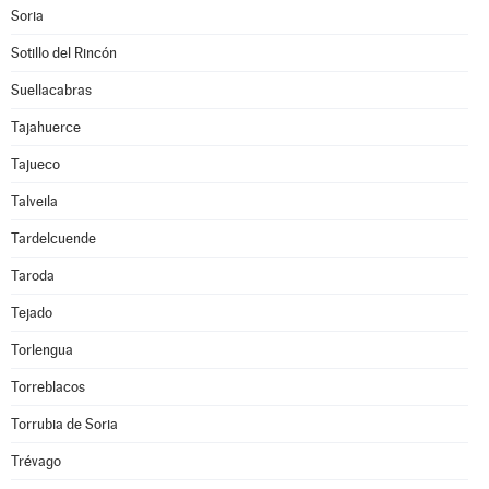
Soria
Sotillo del Rincón
Suellacabras
Tajahuerce
Tajueco
Talveila
Tardelcuende
Taroda
Tejado
Torlengua
Torreblacos
Torrubia de Soria
Trévago