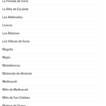
La Póveda de Soria
La Riba de Escalote
Las Aldehuelas
Liceras
Los Rábanos
Los Villares de Soria
Magaña
Maján
Matalebreras
Matamala de Almazán
Medinaceli
Miño de Medinaceli
Miño de San Esteban
Molinos de Duero