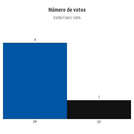
Número de votos
ESCRUTADO
100
%
4
1
PP
SY