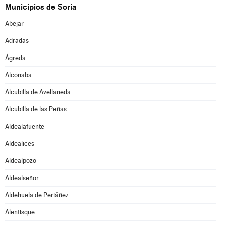
Municipios de Soria
Abejar
Adradas
Ágreda
Alconaba
Alcubilla de Avellaneda
Alcubilla de las Peñas
Aldealafuente
Aldealices
Aldealpozo
Aldealseñor
Aldehuela de Periáñez
Alentisque