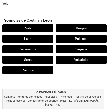
Yelo
Provincias de Castilla y León
Ávila
Burgos
León
Palencia
Salamanca
Segovia
Soria
Valladolid
Zamora
EDICIONES EL PAÍS S.L.
©
Contacto
Venta de contenidos
Publicidad
Aviso legal
Política de privacidad
Política cookies
Configuración de cookies
Mapa
EL PAÍS en KIOSKOyMÁS
Índice
RSS