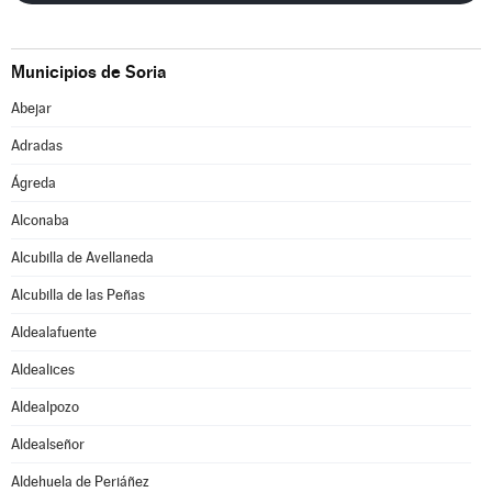
Municipios de Soria
Abejar
Adradas
Ágreda
Alconaba
Alcubilla de Avellaneda
Alcubilla de las Peñas
Aldealafuente
Aldealices
Aldealpozo
Aldealseñor
Aldehuela de Periáñez