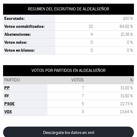
RESUMEN DEL ESCRUTINIO DE ALDEALSEÑOR
Escrutado:
100 %
Votos contabilizados:
22
84,62 %
Abstenciones:
4
15,38 %
Votos nulos:
0
0 %
Votos en blanco:
0
0 %
VOTOS POR PARTIDOS EN ALDEALSEÑOR
PARTIDO
VOTOS
%
PP
7
31,82 %
SY
7
31,82 %
PSOE
5
22,73 %
VOX
3
13,64 %
Descárgate los datos en xml