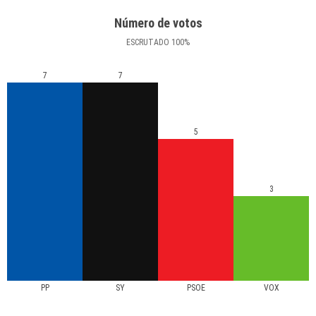
Número de votos
ESCRUTADO
100
%
7
7
5
3
PP
SY
PSOE
VOX