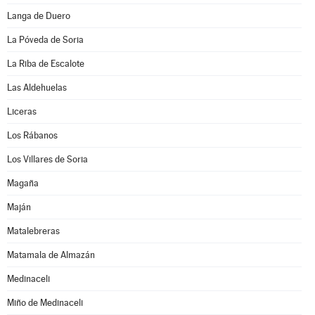
Langa de Duero
La Póveda de Soria
La Riba de Escalote
Las Aldehuelas
Liceras
Los Rábanos
Los Villares de Soria
Magaña
Maján
Matalebreras
Matamala de Almazán
Medinaceli
Miño de Medinaceli