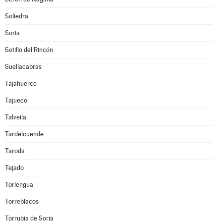
Soliedra
Soria
Sotillo del Rincón
Suellacabras
Tajahuerce
Tajueco
Talveila
Tardelcuende
Taroda
Tejado
Torlengua
Torreblacos
Torrubia de Soria