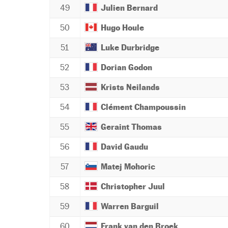
49
Julien Bernard
50
Hugo Houle
51
Luke Durbridge
52
Dorian Godon
53
Krists Neilands
54
Clément Champoussin
55
Geraint Thomas
56
David Gaudu
57
Matej Mohoric
58
Christopher Juul
59
Warren Barguil
60
Frank van den Broek