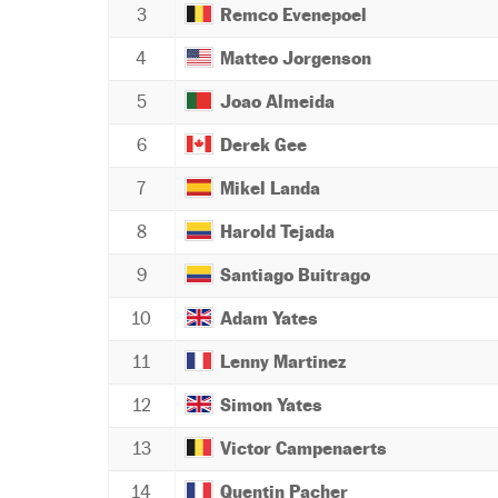
3
Remco Evenepoel
4
Matteo Jorgenson
5
Joao Almeida
6
Derek Gee
7
Mikel Landa
8
Harold Tejada
9
Santiago Buitrago
10
Adam Yates
11
Lenny Martinez
12
Simon Yates
13
Victor Campenaerts
14
Quentin Pacher