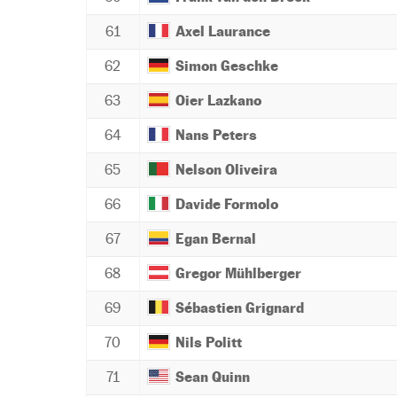
61
Axel Laurance
62
Simon Geschke
63
Oier Lazkano
64
Nans Peters
65
Nelson Oliveira
66
Davide Formolo
67
Egan Bernal
68
Gregor Mühlberger
69
Sébastien Grignard
70
Nils Politt
71
Sean Quinn