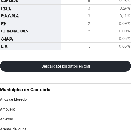
CONCEJU
5
0,23 %
PCPE
3
0,14 %
P.A.C.M.A.
3
0,14 %
PH
2
0,09 %
FE de las JONS
2
0,09 %
A.M.D.
1
0,05 %
L.U.
1
0,05 %
Descárgate los datos en xml
Municipios de Cantabria
Alfoz de Lloredo
Ampuero
Anievas
Arenas de Iguña