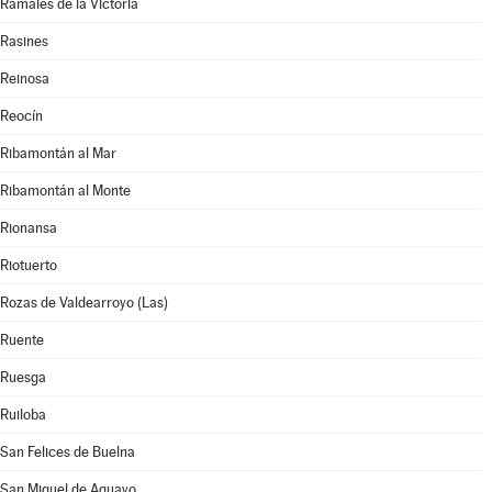
Ramales de la Victoria
Rasines
Reinosa
Reocín
Ribamontán al Mar
Ribamontán al Monte
Rionansa
Riotuerto
Rozas de Valdearroyo (Las)
Ruente
Ruesga
Ruiloba
San Felices de Buelna
San Miguel de Aguayo