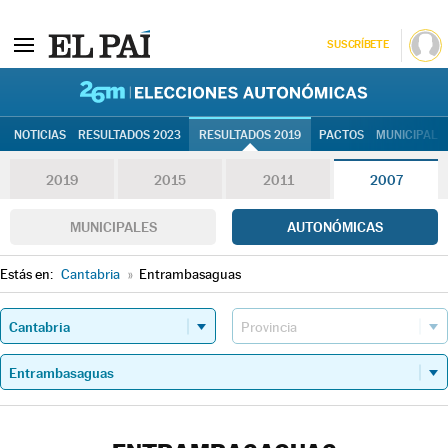
SUSCRÍBETE
26M | Elec
NOTICIAS
RESULTADOS 2023
RESULTADOS 2019
PACTOS
MUNICIPALE
2019
2015
2011
2007
MUNICIPALES
AUTONÓMICAS
Estás en:
Cantabria
»
Entrambasaguas