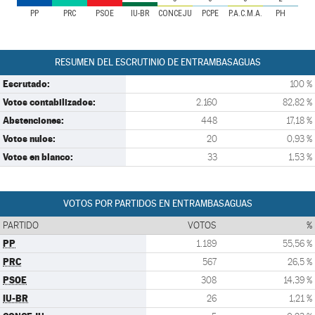
PP
PRC
PSOE
IU-BR
CONCEJU
PCPE
P.A.C.M.A.
PH
RESUMEN DEL ESCRUTINIO DE ENTRAMBASAGUAS
Escrutado:
100 %
Votos contabilizados:
2.160
82,82 %
Abstenciones:
448
17,18 %
Votos nulos:
20
0,93 %
Votos en blanco:
33
1,53 %
VOTOS POR PARTIDOS EN ENTRAMBASAGUAS
PARTIDO
VOTOS
%
PP
1.189
55,56 %
PRC
567
26,5 %
PSOE
308
14,39 %
IU-BR
26
1,21 %