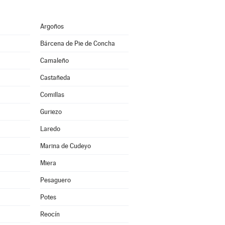
Argoños
Bárcena de Pie de Concha
Camaleño
Castañeda
Comillas
Guriezo
Laredo
Marina de Cudeyo
Miera
Pesaguero
Potes
Reocín