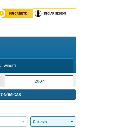
SUSCRÍBETE
INICIAR SESIÓN
S
WIDGET
2007
TONÓMICAS