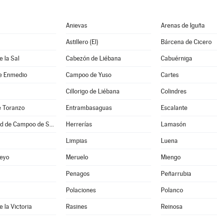
Anievas
Arenas de Iguña
Astillero (El)
Bárcena de Cicero
 la Sal
Cabezón de Liébana
Cabuérniga
e Enmedio
Campoo de Yuso
Cartes
Cillorigo de Liébana
Colindres
e Toranzo
Entrambasaguas
Escalante
Hermandad de Campoo de Suso
Herrerías
Lamasón
Limpias
Luena
eyo
Meruelo
Miengo
Penagos
Peñarrubia
Polaciones
Polanco
 la Victoria
Rasines
Reinosa