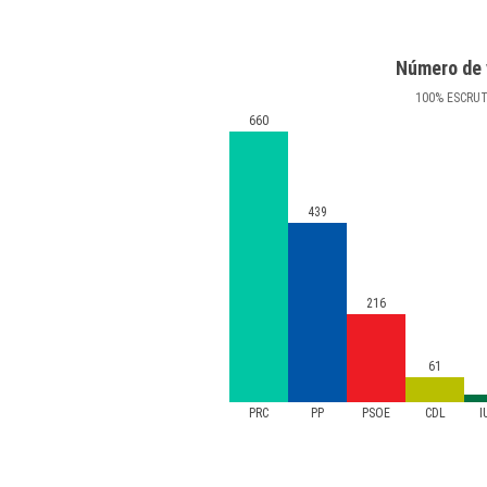
Número de 
100
%
ESCRU
660
439
216
61
PRC
PP
PSOE
CDL
I