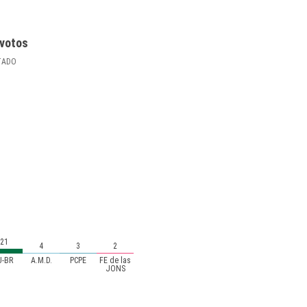
votos
TADO
21
4
3
2
U-BR
A.M.D.
PCPE
FE de las
JONS