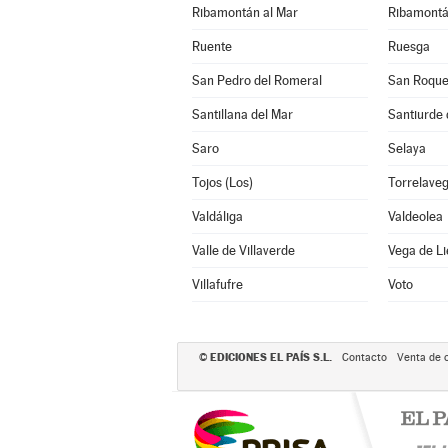
Ribamontán al Mar
Ribamontá
Ruente
Ruesga
San Pedro del Romeral
San Roque
Santillana del Mar
Santiurde 
Saro
Selaya
Tojos (Los)
Torrelave
Valdáliga
Valdeolea
Valle de Villaverde
Vega de L
Villafufre
Voto
EDICIONES EL PAÍS S.L.
©
Contacto
Venta de 