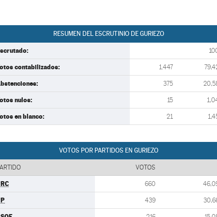
RESUMEN DEL ESCRUTINIO DE GURIEZO
scrutado:
10
otos contabilizados:
1.447
79,4
bstenciones:
375
20,5
otos nulos:
15
1,0
otos en blanco:
21
1,4
VOTOS POR PARTIDOS EN GURIEZO
ARTIDO
VOTOS
PRC
660
46,0
PP
439
30,6
PSOE
216
15,0