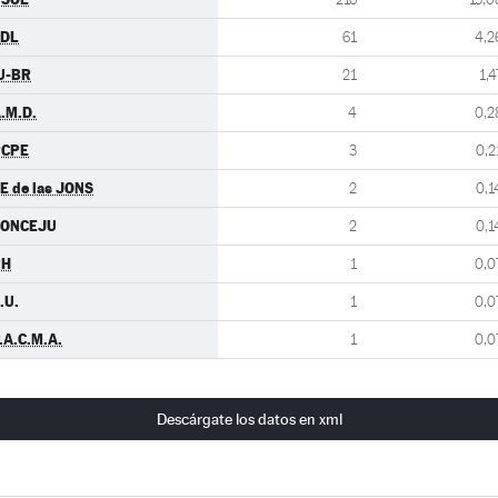
CDL
61
4,2
U-BR
21
1,4
.M.D.
4
0,2
PCPE
3
0,2
E de las JONS
2
0,1
CONCEJU
2
0,1
PH
1
0,0
.U.
1
0,0
.A.C.M.A.
1
0,0
Descárgate los datos en xml