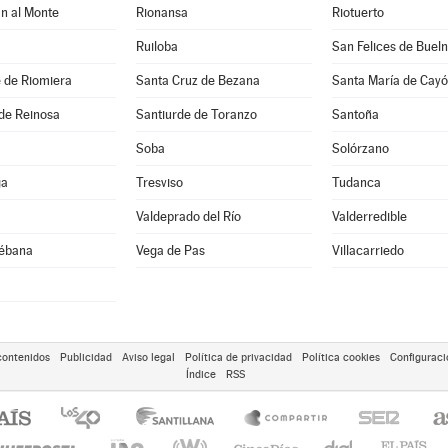
n al Monte
Rionansa
Riotuerto
Ruiloba
San Felices de Buel
 de Riomiera
Santa Cruz de Bezana
Santa María de Cay
de Reinosa
Santiurde de Toranzo
Santoña
Soba
Solórzano
ga
Tresviso
Tudanca
Valdeprado del Río
Valderredible
iébana
Vega de Pas
Villacarriedo
contenidos
Publicidad
Aviso legal
Política de privacidad
Política cookies
Configuraci
Índice
RSS