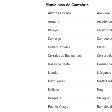
Municipios de Cantabria
Alfoz de Lloredo
Ampuero
Arnuero
Arredondo
Bareyo
Cabezón de
Camargo
Campoo d
Castro-Urdiales
Cieza
Corrales de Buelna (Los)
Corvera d
Hazas de Cesto
Liendo
Liérganes
Mazcuerras
Medio Cud
Molledo
Noja
Pesquera
Piélagos
Puente Viesgo
Ramales de